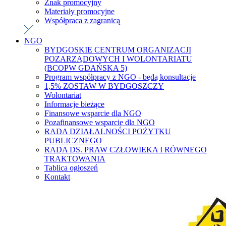
Znak promocyjny
Materiały promocyjne
Współpraca z zagranicą
NGO
BYDGOSKIE CENTRUM ORGANIZACJI
POZARZĄDOWYCH I WOLONTARIATU
(BCOPW GDAŃSKA 5)
Program współpracy z NGO - będą konsultacje
1,5% ZOSTAW W BYDGOSZCZY
Wolontariat
Informacje bieżące
Finansowe wsparcie dla NGO
Pozafinansowe wsparcie dla NGO
RADA DZIAŁALNOŚCI POŻYTKU
PUBLICZNEGO
RADA DS. PRAW CZŁOWIEKA I RÓWNEGO
TRAKTOWANIA
Tablica ogłoszeń
Kontakt