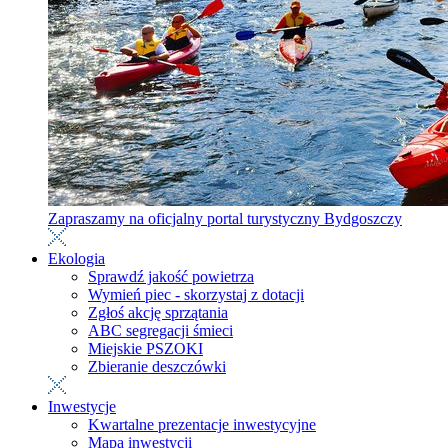
Zapraszamy na oficjalny portal turystyczny Bydgoszczy
Ekologia
Sprawdź jakość powietrza
Wymień piec - skorzystaj z dotacji
Zgłoś akcję sprzątania
ABC segregacji śmieci
Miejskie PSZOKI
Zbieranie deszczówki
Inwestycje
Kwartalne prezentacje inwestycyjne
Mapa inwestycji