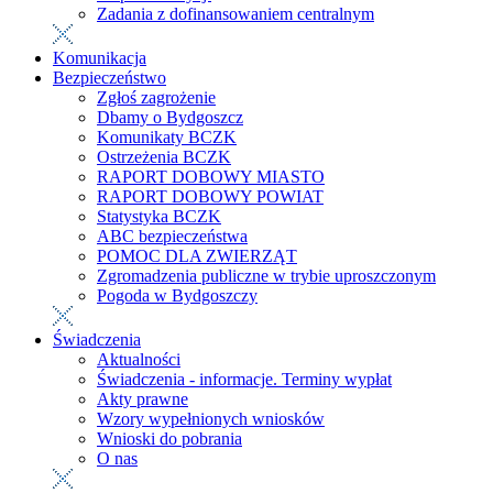
Zadania z dofinansowaniem centralnym
Komunikacja
Bezpieczeństwo
Zgłoś zagrożenie
Dbamy o Bydgoszcz
Komunikaty BCZK
Ostrzeżenia BCZK
RAPORT DOBOWY MIASTO
RAPORT DOBOWY POWIAT
Statystyka BCZK
ABC bezpieczeństwa
POMOC DLA ZWIERZĄT
Zgromadzenia publiczne w trybie uproszczonym
Pogoda w Bydgoszczy
Świadczenia
Aktualności
Świadczenia - informacje. Terminy wypłat
Akty prawne
Wzory wypełnionych wniosków
Wnioski do pobrania
O nas