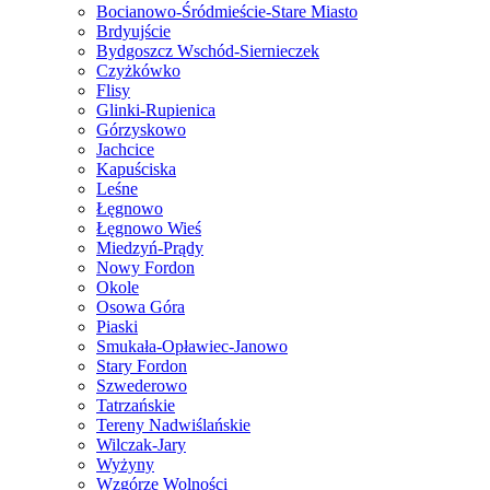
Bocianowo-Śródmieście-Stare Miasto
Brdyujście
Bydgoszcz Wschód-Siernieczek
Czyżkówko
Flisy
Glinki-Rupienica
Górzyskowo
Jachcice
Kapuściska
Leśne
Łęgnowo
Łęgnowo Wieś
Miedzyń-Prądy
Nowy Fordon
Okole
Osowa Góra
Piaski
Smukała-Opławiec-Janowo
Stary Fordon
Szwederowo
Tatrzańskie
Tereny Nadwiślańskie
Wilczak-Jary
Wyżyny
Wzgórze Wolności