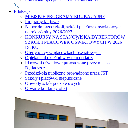
Edukacja
MIEJSKIE PROGRAMY EDUKACYJNE
Programy krajowe
Nabór do przedszkoli, szkół i placówek oświatowych
na rok szkolny 2026/2027
KONKURSY NA STANOWISKA DYREKTORÓW
SZKÓŁ I PLACÓWEK OŚWIATOWYCH W 2026
ROKU
Oferty pracy w placówkach oświatowych
Opieka nad dziećmi w wieku do lat 3
Placówki oświatowe prowadzone przez miasto
Bydgoszcz
Przedszkola publiczne prowadzone przez JST
Szkoły i placówki niepubliczne
Obwody szkół podstawowych
Otwarte konkursy ofert