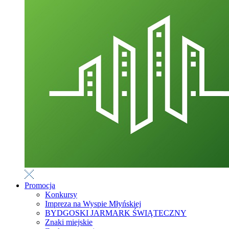
Promocja
Konkursy
Impreza na Wyspie Młyńskiej
BYDGOSKI JARMARK ŚWIĄTECZNY
Znaki miejskie