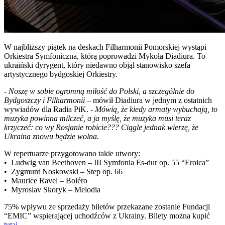
W najbliższy piątek na deskach Filharmonii Pomorskiej wystąpi
Orkiestra Symfoniczna, którą poprowadzi Mykoła Diadiura. To
ukraiński dyrygent, który niedawno objął stanowisko szefa
artystycznego bydgoskiej Orkiestry.
-
Noszę w sobie ogromną miłość do Polski, a szczególnie do
Bydgoszczy i Filharmonii
– mówił Diadiura w jednym z ostatnich
wywiadów dla Radia PiK. -
Mówią, że kiedy armaty wybuchają, to
muzyka powinna milczeć, a ja myślę, że muzyka musi teraz
krzyczeć: co wy Rosjanie robicie??? Ciągle jednak wierzę, że
Ukraina znowu będzie wolna.
W repertuarze przygotowano takie utwory:
• Ludwig van Beethoven – III Symfonia Es-dur op. 55 “Eroica”
• Zygmunt Noskowski – Step op. 66
• Maurice Ravel – Boléro
• Myroslav Skoryk – Melodia
75% wpływu ze sprzedaży biletów przekazane zostanie Fundacji
“EMIC” wspierającej uchodźców z Ukrainy. Bilety można kupić
tutaj
.