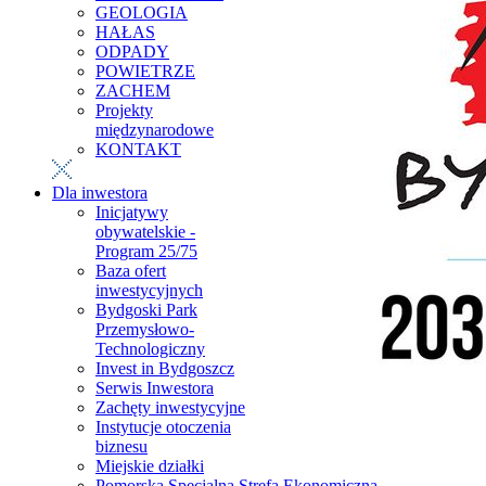
GEOLOGIA
HAŁAS
ODPADY
POWIETRZE
ZACHEM
Projekty
międzynarodowe
KONTAKT
Dla inwestora
Inicjatywy
obywatelskie -
Program 25/75
Baza ofert
inwestycyjnych
Bydgoski Park
Przemysłowo-
Technologiczny
Invest in Bydgoszcz
Serwis Inwestora
Zachęty inwestycyjne
Instytucje otoczenia
biznesu
Miejskie działki
Pomorska Specjalna Strefa Ekonomiczna