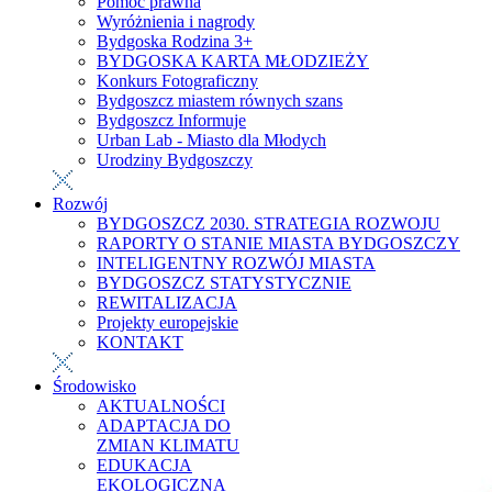
Pomoc prawna
Wyróżnienia i nagrody
Bydgoska Rodzina 3+
BYDGOSKA KARTA MŁODZIEŻY
Konkurs Fotograficzny
Bydgoszcz miastem równych szans
Bydgoszcz Informuje
Urban Lab - Miasto dla Młodych
Urodziny Bydgoszczy
Rozwój
BYDGOSZCZ 2030. STRATEGIA ROZWOJU
RAPORTY O STANIE MIASTA BYDGOSZCZY
INTELIGENTNY ROZWÓJ MIASTA
BYDGOSZCZ STATYSTYCZNIE
REWITALIZACJA
Projekty europejskie
KONTAKT
Środowisko
AKTUALNOŚCI
ADAPTACJA DO
ZMIAN KLIMATU
EDUKACJA
EKOLOGICZNA