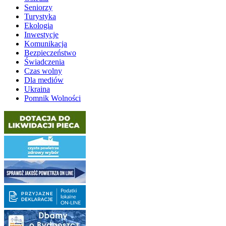
Seniorzy
Turystyka
Ekologia
Inwestycje
Komunikacja
Bezpieczeństwo
Świadczenia
Czas wolny
Dla mediów
Ukraina
Pomnik Wolności