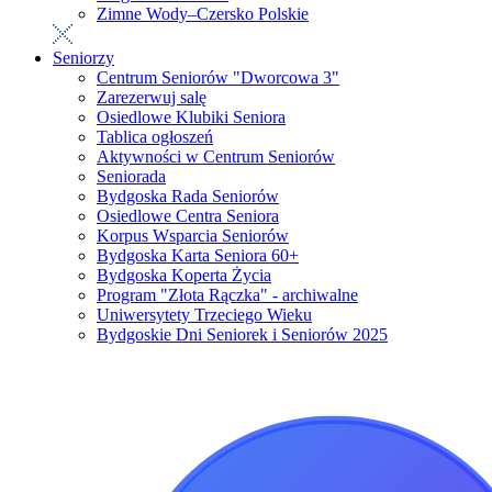
Zimne Wody–Czersko Polskie
Seniorzy
Centrum Seniorów "Dworcowa 3"
Zarezerwuj salę
Osiedlowe Klubiki Seniora
Tablica ogłoszeń
Aktywności w Centrum Seniorów
Seniorada
Bydgoska Rada Seniorów
Osiedlowe Centra Seniora
Korpus Wsparcia Seniorów
Bydgoska Karta Seniora 60+
Bydgoska Koperta Życia
Program "Złota Rączka" - archiwalne
Uniwersytety Trzeciego Wieku
Bydgoskie Dni Seniorek i Seniorów 2025