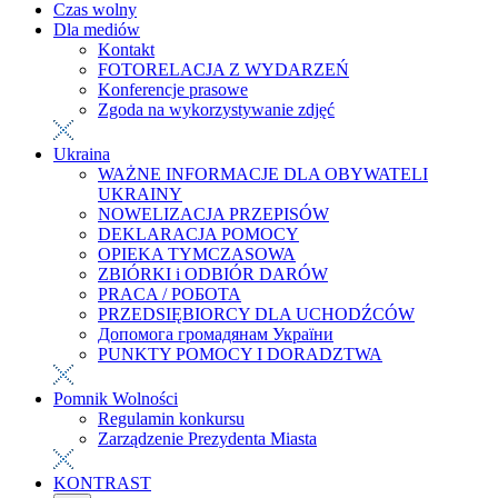
Czas wolny
Dla mediów
Kontakt
FOTORELACJA Z WYDARZEŃ
Konferencje prasowe
Zgoda na wykorzystywanie zdjęć
Ukraina
WAŻNE INFORMACJE DLA OBYWATELI
UKRAINY
NOWELIZACJA PRZEPISÓW
DEKLARACJA POMOCY
OPIEKA TYMCZASOWA
ZBIÓRKI i ODBIÓR DARÓW
PRACA / РОБОТА
PRZEDSIĘBIORCY DLA UCHODŹCÓW
Допомога громадянам України
PUNKTY POMOCY I DORADZTWA
Pomnik Wolności
Regulamin konkursu
Zarządzenie Prezydenta Miasta
KONTRAST