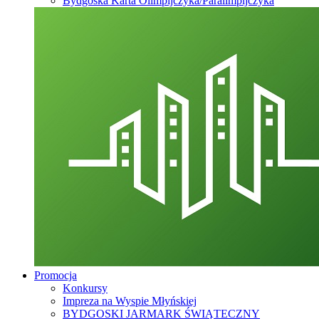
Bydgoska Karta Olimpijczyka/Paralimpijczyka
Promocja
Konkursy
Impreza na Wyspie Młyńskiej
BYDGOSKI JARMARK ŚWIĄTECZNY