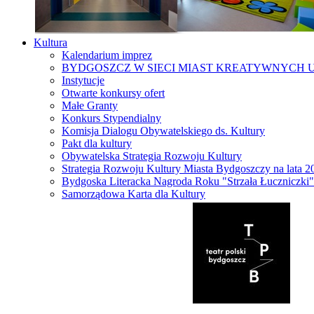
Kultura
Kalendarium imprez
BYDGOSZCZ W SIECI MIAST KREATYWNYCH 
Instytucje
Otwarte konkursy ofert
Małe Granty
Konkurs Stypendialny
Komisja Dialogu Obywatelskiego ds. Kultury
Pakt dla kultury
Obywatelska Strategia Rozwoju Kultury
Strategia Rozwoju Kultury Miasta Bydgoszczy na lata 
Bydgoska Literacka Nagroda Roku "Strzała Łuczniczki"
Samorządowa Karta dla Kultury