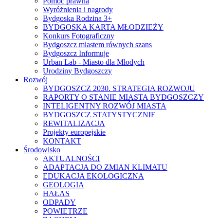
Pomoc prawna
Wyróżnienia i nagrody
Bydgoska Rodzina 3+
BYDGOSKA KARTA MŁODZIEŻY
Konkurs Fotograficzny
Bydgoszcz miastem równych szans
Bydgoszcz Informuje
Urban Lab - Miasto dla Młodych
Urodziny Bydgoszczy
Rozwój
BYDGOSZCZ 2030. STRATEGIA ROZWOJU
RAPORTY O STANIE MIASTA BYDGOSZCZY
INTELIGENTNY ROZWÓJ MIASTA
BYDGOSZCZ STATYSTYCZNIE
REWITALIZACJA
Projekty europejskie
KONTAKT
Środowisko
AKTUALNOŚCI
ADAPTACJA DO ZMIAN KLIMATU
EDUKACJA EKOLOGICZNA
GEOLOGIA
HAŁAS
ODPADY
POWIETRZE