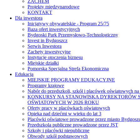
ZACHEM
Projekty międzynarodowe
KONTAKT
Dla inwestora
Inicjatywy obywatelskie - Program 25/75
Baza ofert inwestycyjnych
Bydgoski Park Przemysłowo-Technologiczny
Invest in Bydgoszcz
Serwis Inwestora
Zachęty inwestycyjne
Instytucje otoczenia biznesu
Miejskie działki
Pomorska Specjalna Strefa Ekonomiczna
Edukacja
MIEJSKIE PROGRAMY EDUKACYJNE
Programy krajowe
Nabór do przedszkoli, szkół i placówek oświatowych na
KONKURSY NA STANOWISKA DYREKTORÓW S
OŚWIATOWYCH W 2026 ROKU
Oferty pracy w placówkach oświatowych
Opieka nad dziećmi w wieku do lat 3
Placówki oświatowe prowadzone przez miasto Bydgosz
Przedszkola publiczne prowadzone przez JST
Szkoły i placówki niepubliczne
Obwody szkół podstawowych