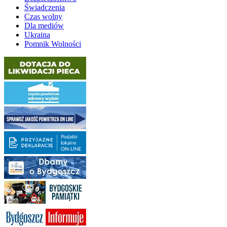
Świadczenia
Czas wolny
Dla mediów
Ukraina
Pomnik Wolności