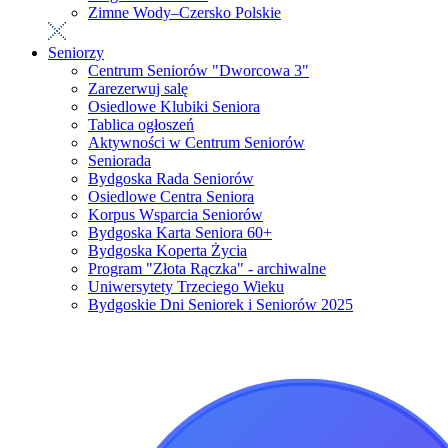
Zimne Wody–Czersko Polskie
Seniorzy
Centrum Seniorów "Dworcowa 3"
Zarezerwuj salę
Osiedlowe Klubiki Seniora
Tablica ogłoszeń
Aktywności w Centrum Seniorów
Seniorada
Bydgoska Rada Seniorów
Osiedlowe Centra Seniora
Korpus Wsparcia Seniorów
Bydgoska Karta Seniora 60+
Bydgoska Koperta Życia
Program "Złota Rączka" - archiwalne
Uniwersytety Trzeciego Wieku
Bydgoskie Dni Seniorek i Seniorów 2025