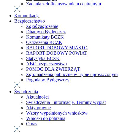
Zadania z dofinansowaniem centralnym
Komunikacja
Bezpieczeństwo
Zgłoś zagrożenie
Dbamy o Bydgoszcz
Komunikaty BCZK
Ostrzeżenia BCZK
RAPORT DOBOWY MIASTO
RAPORT DOBOWY POWIAT
Statystyka BCZK
ABC bezpieczeństwa
POMOC DLA ZWIERZĄT
Zgromadzenia publiczne w trybie uproszczonym
Pogoda w Bydgoszczy
Świadczenia
Aktualności
Świadczenia - informacje. Terminy wypłat
Akty prawne
Wzory wypełnionych wniosków
Wnioski do pobrania
O nas