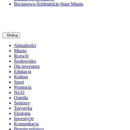
Bocianowo-Śródmieście-Stare Miasto
Drukuj
Aktualności
Miasto
Rozwój
Środowisko
Dla inwestora
Edukacja
Kultura
Sport
Promocja
NGO
Osiedla
Seniorzy
Turystyka
Ekologia
Inwestycje
Komunikacja
Bezpieczeństwo