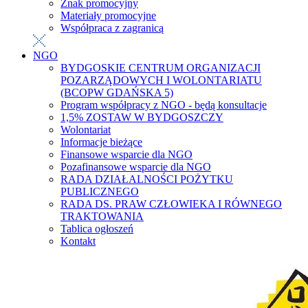
Znak promocyjny
Materiały promocyjne
Współpraca z zagranicą
NGO
BYDGOSKIE CENTRUM ORGANIZACJI
POZARZĄDOWYCH I WOLONTARIATU
(BCOPW GDAŃSKA 5)
Program współpracy z NGO - będą konsultacje
1,5% ZOSTAW W BYDGOSZCZY
Wolontariat
Informacje bieżące
Finansowe wsparcie dla NGO
Pozafinansowe wsparcie dla NGO
RADA DZIAŁALNOŚCI POŻYTKU
PUBLICZNEGO
RADA DS. PRAW CZŁOWIEKA I RÓWNEGO
TRAKTOWANIA
Tablica ogłoszeń
Kontakt