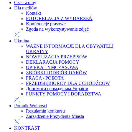
Czas wolny
Dla mediów
Kontakt
FOTORELACJA Z WYDARZEŃ
Konferencje prasowe
Zgoda na wykorzystywanie zdjęć
Ukraina
WAŻNE INFORMACJE DLA OBYWATELI
UKRAINY
NOWELIZACJA PRZEPISÓW
DEKLARACJA POMOCY
OPIEKA TYMCZASOWA
ZBIÓRKI i ODBIÓR DARÓW
PRACA / РОБОТА
PRZEDSIĘBIORCY DLA UCHODŹCÓW
Допомога громадянам України
PUNKTY POMOCY I DORADZTWA
Pomnik Wolności
Regulamin konkursu
Zarządzenie Prezydenta Miasta
KONTRAST