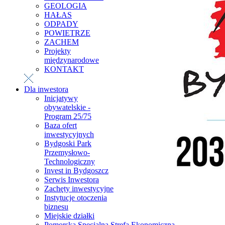
GEOLOGIA
HAŁAS
ODPADY
POWIETRZE
ZACHEM
Projekty
międzynarodowe
KONTAKT
Dla inwestora
Inicjatywy
obywatelskie -
Program 25/75
Baza ofert
inwestycyjnych
Bydgoski Park
Przemysłowo-
Technologiczny
Invest in Bydgoszcz
Serwis Inwestora
Zachęty inwestycyjne
Instytucje otoczenia
biznesu
Miejskie działki
Pomorska Specjalna Strefa Ekonomiczna