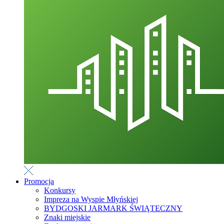
Promocja
Konkursy
Impreza na Wyspie Młyńskiej
BYDGOSKI JARMARK ŚWIĄTECZNY
Znaki miejskie