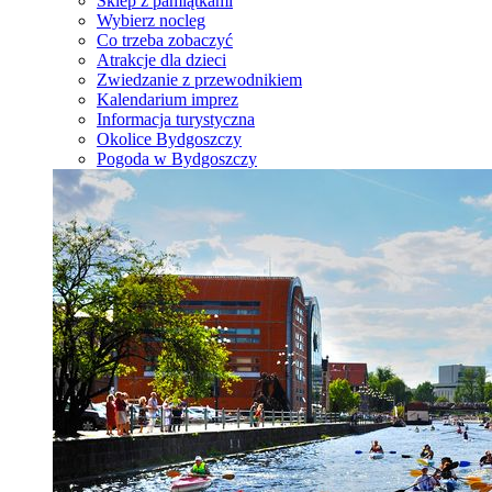
Sklep z pamiątkami
Wybierz nocleg
Co trzeba zobaczyć
Atrakcje dla dzieci
Zwiedzanie z przewodnikiem
Kalendarium imprez
Informacja turystyczna
Okolice Bydgoszczy
Pogoda w Bydgoszczy