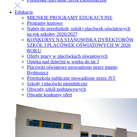
Edukacja
MIEJSKIE PROGRAMY EDUKACYJNE
Programy krajowe
Nabór do przedszkoli, szkół i placówek oświatowych
na rok szkolny 2026/2027
KONKURSY NA STANOWISKA DYREKTORÓW
SZKÓŁ I PLACÓWEK OŚWIATOWYCH W 2026
ROKU
Oferty pracy w placówkach oświatowych
Opieka nad dziećmi w wieku do lat 3
Placówki oświatowe prowadzone przez miasto
Bydgoszcz
Przedszkola publiczne prowadzone przez JST
Szkoły i placówki niepubliczne
Obwody szkół podstawowych
Otwarte konkursy ofert