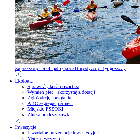
Zapraszamy na oficjalny portal turystyczny Bydgoszczy
Ekologia
Sprawdź jakość powietrza
Wymień piec - skorzystaj z dotacji
Zgłoś akcję sprzątania
ABC segregacji śmieci
Miejskie PSZOKI
Zbieranie deszczówki
Inwestycje
Kwartalne prezentacje inwestycyjne
Mapa inwestycji