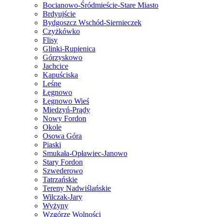
Bocianowo-Śródmieście-Stare Miasto
Brdyujście
Bydgoszcz Wschód-Siernieczek
Czyżkówko
Flisy
Glinki-Rupienica
Górzyskowo
Jachcice
Kapuściska
Leśne
Łęgnowo
Łęgnowo Wieś
Miedzyń-Prądy
Nowy Fordon
Okole
Osowa Góra
Piaski
Smukała-Opławiec-Janowo
Stary Fordon
Szwederowo
Tatrzańskie
Tereny Nadwiślańskie
Wilczak-Jary
Wyżyny
Wzgórze Wolności