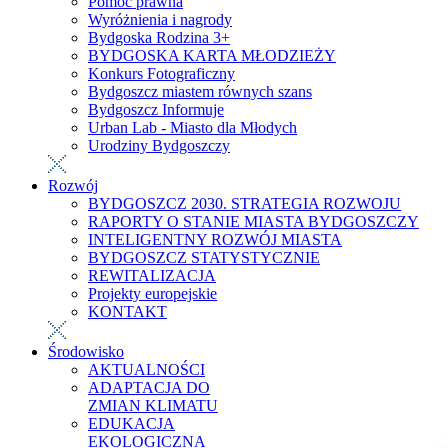
Pomoc prawna
Wyróżnienia i nagrody
Bydgoska Rodzina 3+
BYDGOSKA KARTA MŁODZIEŻY
Konkurs Fotograficzny
Bydgoszcz miastem równych szans
Bydgoszcz Informuje
Urban Lab - Miasto dla Młodych
Urodziny Bydgoszczy
Rozwój
BYDGOSZCZ 2030. STRATEGIA ROZWOJU
RAPORTY O STANIE MIASTA BYDGOSZCZY
INTELIGENTNY ROZWÓJ MIASTA
BYDGOSZCZ STATYSTYCZNIE
REWITALIZACJA
Projekty europejskie
KONTAKT
Środowisko
AKTUALNOŚCI
ADAPTACJA DO
ZMIAN KLIMATU
EDUKACJA
EKOLOGICZNA