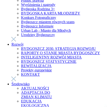
Pomoc prawna
Wyróżnienia i nagrody
Bydgoska Rodzina 3+
BYDGOSKA KARTA MŁODZIEŻY
Konkurs Fotograficzny
Bydgoszcz miastem równych szans
Bydgoszcz Informuje
Urban Lab - Miasto dla Młodych
Urodziny Bydgoszczy
Rozwój
BYDGOSZCZ 2030. STRATEGIA ROZWOJU
RAPORTY O STANIE MIASTA BYDGOSZCZY
INTELIGENTNY ROZWÓJ MIASTA
BYDGOSZCZ STATYSTYCZNIE
REWITALIZACJA
Projekty europejskie
KONTAKT
Środowisko
AKTUALNOŚCI
ADAPTACJA DO
ZMIAN KLIMATU
EDUKACJA
EKOLOGICZNA