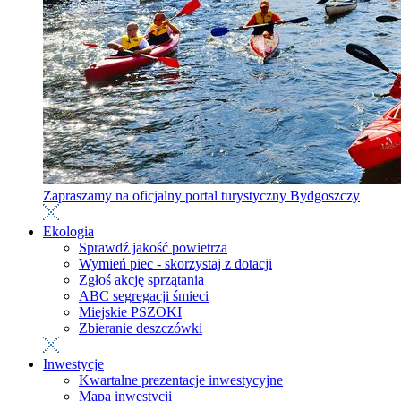
Zapraszamy na oficjalny portal turystyczny Bydgoszczy
Ekologia
Sprawdź jakość powietrza
Wymień piec - skorzystaj z dotacji
Zgłoś akcję sprzątania
ABC segregacji śmieci
Miejskie PSZOKI
Zbieranie deszczówki
Inwestycje
Kwartalne prezentacje inwestycyjne
Mapa inwestycji