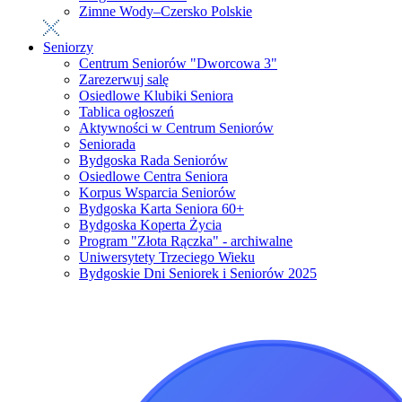
Zimne Wody–Czersko Polskie
Seniorzy
Centrum Seniorów "Dworcowa 3"
Zarezerwuj salę
Osiedlowe Klubiki Seniora
Tablica ogłoszeń
Aktywności w Centrum Seniorów
Seniorada
Bydgoska Rada Seniorów
Osiedlowe Centra Seniora
Korpus Wsparcia Seniorów
Bydgoska Karta Seniora 60+
Bydgoska Koperta Życia
Program "Złota Rączka" - archiwalne
Uniwersytety Trzeciego Wieku
Bydgoskie Dni Seniorek i Seniorów 2025