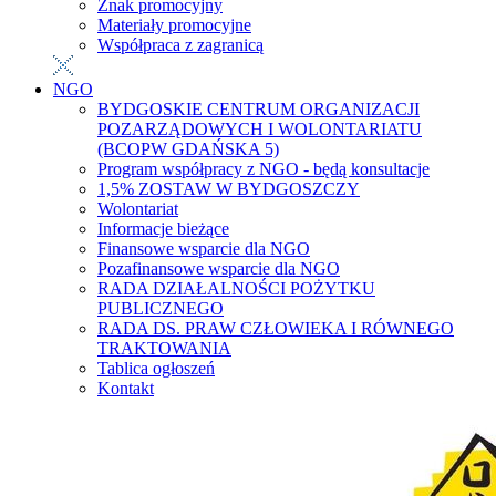
Znak promocyjny
Materiały promocyjne
Współpraca z zagranicą
NGO
BYDGOSKIE CENTRUM ORGANIZACJI
POZARZĄDOWYCH I WOLONTARIATU
(BCOPW GDAŃSKA 5)
Program współpracy z NGO - będą konsultacje
1,5% ZOSTAW W BYDGOSZCZY
Wolontariat
Informacje bieżące
Finansowe wsparcie dla NGO
Pozafinansowe wsparcie dla NGO
RADA DZIAŁALNOŚCI POŻYTKU
PUBLICZNEGO
RADA DS. PRAW CZŁOWIEKA I RÓWNEGO
TRAKTOWANIA
Tablica ogłoszeń
Kontakt