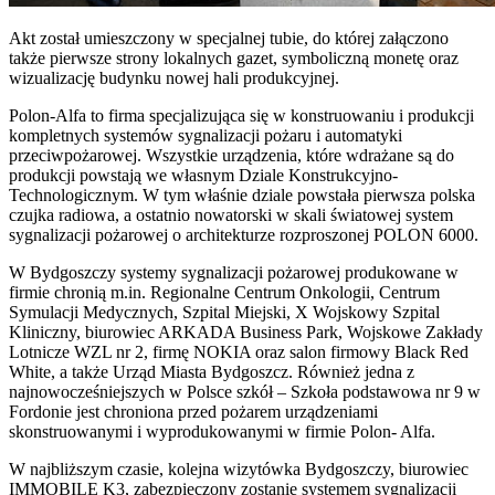
Akt został umieszczony w specjalnej tubie, do której załączono
także pierwsze strony lokalnych gazet, symboliczną monetę oraz
wizualizację budynku nowej hali produkcyjnej.
Polon-Alfa to firma specjalizująca się w konstruowaniu i produkcji
kompletnych systemów sygnalizacji pożaru i automatyki
przeciwpożarowej. Wszystkie urządzenia, które wdrażane są do
produkcji powstają we własnym Dziale Konstrukcyjno-
Technologicznym. W tym właśnie dziale powstała pierwsza polska
czujka radiowa, a ostatnio nowatorski w skali światowej system
sygnalizacji pożarowej o architekturze rozproszonej POLON 6000.
W Bydgoszczy systemy sygnalizacji pożarowej produkowane w
firmie chronią m.in. Regionalne Centrum Onkologii, Centrum
Symulacji Medycznych, Szpital Miejski, X Wojskowy Szpital
Kliniczny, biurowiec ARKADA Business Park, Wojskowe Zakłady
Lotnicze WZL nr 2, firmę NOKIA oraz salon firmowy Black Red
White, a także Urząd Miasta Bydgoszcz. Również jedna z
najnowocześniejszych w Polsce szkół – Szkoła podstawowa nr 9 w
Fordonie jest chroniona przed pożarem urządzeniami
skonstruowanymi i wyprodukowanymi w firmie Polon- Alfa.
W najbliższym czasie, kolejna wizytówka Bydgoszczy, biurowiec
IMMOBILE K3, zabezpieczony zostanie systemem sygnalizacji