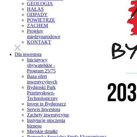
GEOLOGIA
HAŁAS
ODPADY
POWIETRZE
ZACHEM
Projekty
międzynarodowe
KONTAKT
Dla inwestora
Inicjatywy
obywatelskie -
Program 25/75
Baza ofert
inwestycyjnych
Bydgoski Park
Przemysłowo-
Technologiczny
Invest in Bydgoszcz
Serwis Inwestora
Zachęty inwestycyjne
Instytucje otoczenia
biznesu
Miejskie działki
Pomorska Specjalna Strefa Ekonomiczna