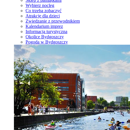
Sklep z pamiątkami
Wybierz nocleg
Co trzeba zobaczyć
Atrakcje dla dzieci
Zwiedzanie z przewodnikiem
Kalendarium imprez
Informacja turystyczna
Okolice Bydgoszczy
Pogoda w Bydgoszczy