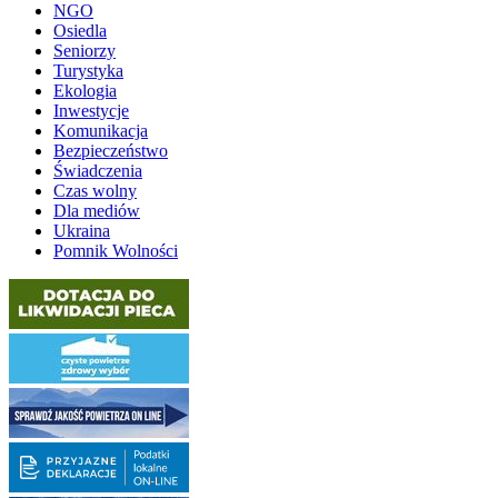
NGO
Osiedla
Seniorzy
Turystyka
Ekologia
Inwestycje
Komunikacja
Bezpieczeństwo
Świadczenia
Czas wolny
Dla mediów
Ukraina
Pomnik Wolności