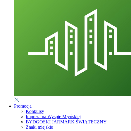
Promocja
Konkursy
Impreza na Wyspie Młyńskiej
BYDGOSKI JARMARK ŚWIĄTECZNY
Znaki miejskie