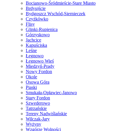
Bocianowo-Śródmieście-Stare Miasto
Brdyujście
Bydgoszcz Wschód-Siernieczek
Czyżkówko
Flisy
Glinki-Rupienica
Górzyskowo
Jachcice
Kapuściska
Leśne
Łęgnowo
Łęgnowo Wieś
Miedzyń-Prądy
Nowy Fordon
Okole
Osowa Góra
Piaski
Smukała-Opławiec-Janowo
Stary Fordon
Szwederowo
Tatrzańskie
Tereny Nadwiślańskie
Wilczak-Jary
Wyżyny
Wzgórze Wolności