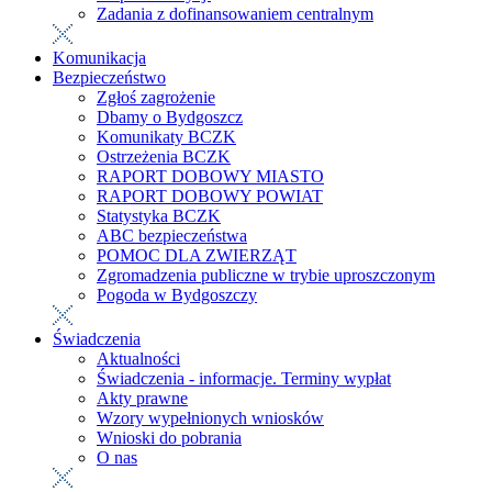
Zadania z dofinansowaniem centralnym
Komunikacja
Bezpieczeństwo
Zgłoś zagrożenie
Dbamy o Bydgoszcz
Komunikaty BCZK
Ostrzeżenia BCZK
RAPORT DOBOWY MIASTO
RAPORT DOBOWY POWIAT
Statystyka BCZK
ABC bezpieczeństwa
POMOC DLA ZWIERZĄT
Zgromadzenia publiczne w trybie uproszczonym
Pogoda w Bydgoszczy
Świadczenia
Aktualności
Świadczenia - informacje. Terminy wypłat
Akty prawne
Wzory wypełnionych wniosków
Wnioski do pobrania
O nas