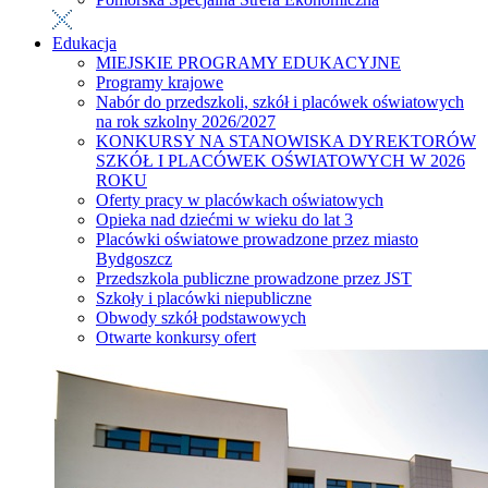
Edukacja
MIEJSKIE PROGRAMY EDUKACYJNE
Programy krajowe
Nabór do przedszkoli, szkół i placówek oświatowych
na rok szkolny 2026/2027
KONKURSY NA STANOWISKA DYREKTORÓW
SZKÓŁ I PLACÓWEK OŚWIATOWYCH W 2026
ROKU
Oferty pracy w placówkach oświatowych
Opieka nad dziećmi w wieku do lat 3
Placówki oświatowe prowadzone przez miasto
Bydgoszcz
Przedszkola publiczne prowadzone przez JST
Szkoły i placówki niepubliczne
Obwody szkół podstawowych
Otwarte konkursy ofert