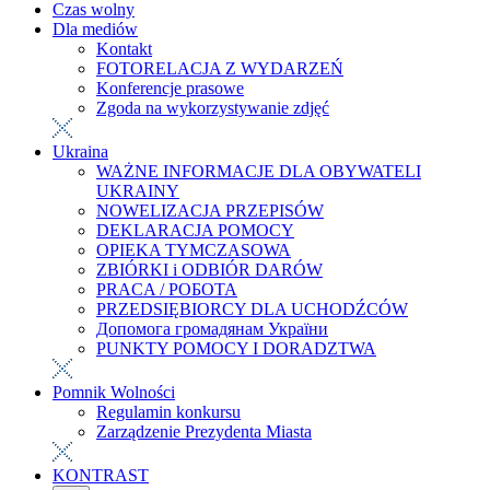
Czas wolny
Dla mediów
Kontakt
FOTORELACJA Z WYDARZEŃ
Konferencje prasowe
Zgoda na wykorzystywanie zdjęć
Ukraina
WAŻNE INFORMACJE DLA OBYWATELI
UKRAINY
NOWELIZACJA PRZEPISÓW
DEKLARACJA POMOCY
OPIEKA TYMCZASOWA
ZBIÓRKI i ODBIÓR DARÓW
PRACA / РОБОТА
PRZEDSIĘBIORCY DLA UCHODŹCÓW
Допомога громадянам України
PUNKTY POMOCY I DORADZTWA
Pomnik Wolności
Regulamin konkursu
Zarządzenie Prezydenta Miasta
KONTRAST