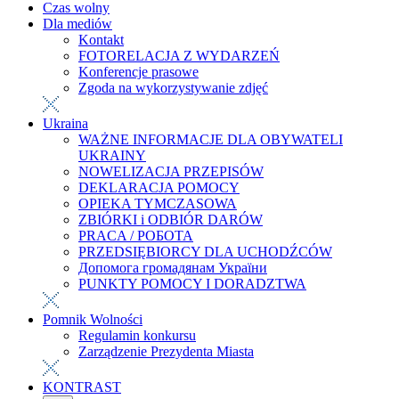
Czas wolny
Dla mediów
Kontakt
FOTORELACJA Z WYDARZEŃ
Konferencje prasowe
Zgoda na wykorzystywanie zdjęć
Ukraina
WAŻNE INFORMACJE DLA OBYWATELI
UKRAINY
NOWELIZACJA PRZEPISÓW
DEKLARACJA POMOCY
OPIEKA TYMCZASOWA
ZBIÓRKI i ODBIÓR DARÓW
PRACA / РОБОТА
PRZEDSIĘBIORCY DLA UCHODŹCÓW
Допомога громадянам України
PUNKTY POMOCY I DORADZTWA
Pomnik Wolności
Regulamin konkursu
Zarządzenie Prezydenta Miasta
KONTRAST