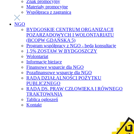
Znak promocyjny
Materiały promocyjne
Współpraca z zagranicą
NGO
BYDGOSKIE CENTRUM ORGANIZACJI
POZARZĄDOWYCH I WOLONTARIATU
(BCOPW GDAŃSKA 5)
Program współpracy z NGO - będą konsultacje
1,5% ZOSTAW W BYDGOSZCZY
Wolontariat
Informacje bieżące
Finansowe wsparcie dla NGO
Pozafinansowe wsparcie dla NGO
RADA DZIAŁALNOŚCI POŻYTKU
PUBLICZNEGO
RADA DS. PRAW CZŁOWIEKA I RÓWNEGO
TRAKTOWANIA
Tablica ogłoszeń
Kontakt