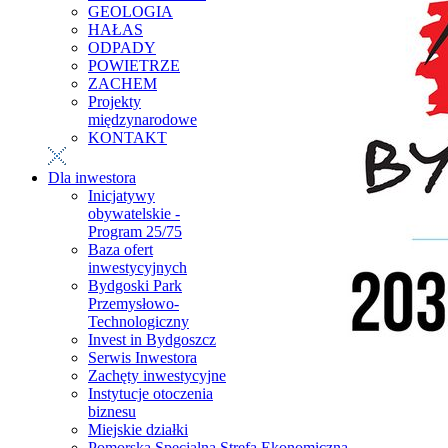
GEOLOGIA
HAŁAS
ODPADY
POWIETRZE
ZACHEM
Projekty
międzynarodowe
KONTAKT
Dla inwestora
Inicjatywy
obywatelskie -
Program 25/75
Baza ofert
inwestycyjnych
Bydgoski Park
Przemysłowo-
Technologiczny
Invest in Bydgoszcz
Serwis Inwestora
Zachęty inwestycyjne
Instytucje otoczenia
biznesu
Miejskie działki
Pomorska Specjalna Strefa Ekonomiczna