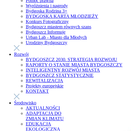
Pomoc prawna
Wyróżnienia i nagrody
Bydgoska Rodzina 3+
BYDGOSKA KARTA MŁODZIEŻY
Konkurs Fotograficzny
Bydgoszcz miastem równych szans
Bydgoszcz Informuje
Urban Lab - Miasto dla Młodych
Urodziny Bydgoszczy
Rozwój
BYDGOSZCZ 2030. STRATEGIA ROZWOJU
RAPORTY O STANIE MIASTA BYDGOSZCZY
INTELIGENTNY ROZWÓJ MIASTA
BYDGOSZCZ STATYSTYCZNIE
REWITALIZACJA
Projekty europejskie
KONTAKT
Środowisko
AKTUALNOŚCI
ADAPTACJA DO
ZMIAN KLIMATU
EDUKACJA
EKOLOGICZNA