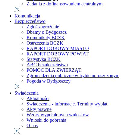
Zadania z dofinansowaniem centralnym
Komunikacja
Bezpieczeństwo
Zgłoś zagrożenie
Dbamy o Bydgoszcz
Komunikaty BCZK
Ostrzeżenia BCZK
RAPORT DOBOWY MIASTO
RAPORT DOBOWY POWIAT
Statystyka BCZK
ABC bezpieczeństwa
POMOC DLA ZWIERZĄT
Zgromadzenia publiczne w trybie uproszczonym
Pogoda w Bydgoszczy
Świadczenia
Aktualności
Świadczenia - informacje. Terminy wypłat
Akty prawne
Wzory wypełnionych wniosków
Wnioski do pobrania
O nas