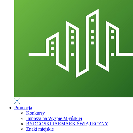
Promocja
Konkursy
Impreza na Wyspie Młyńskiej
BYDGOSKI JARMARK ŚWIĄTECZNY
Znaki miejskie