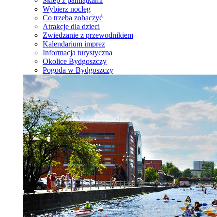
Sklep z pamiątkami
Wybierz nocleg
Co trzeba zobaczyć
Atrakcje dla dzieci
Zwiedzanie z przewodnikiem
Kalendarium imprez
Informacja turystyczna
Okolice Bydgoszczy
Pogoda w Bydgoszczy