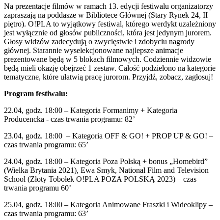
Na prezentacje filmów w ramach 13. edycji festiwalu organizatorzy
zapraszają na poddasze w Bibliotece Głównej (Stary Rynek 24, II
piętro). O!PLA to wyjątkowy festiwal, którego werdykt uzależniony
jest wyłącznie od głosów publiczności, która jest jedynym jurorem.
Głosy widzów zadecydują o zwycięstwie i zdobyciu nagrody
głównej. Starannie wyselekcjonowane najlepsze animacje
prezentowane będą w 5 blokach filmowych. Codziennie widzowie
będą mieli okazję obejrzeć 1 zestaw. Całość podzielono na kategorie
tematyczne, które ułatwią pracę jurorom. Przyjdź, zobacz, zagłosuj!
Program festiwalu:
22.04, godz. 18:00 – Kategoria Formanimy + Kategoria
Producencka - czas trwania programu: 82’
23.04, godz. 18:00 – Kategoria OFF & GO! + PROP UP & GO! –
czas trwania programu: 65’
24.04, godz. 18:00 – Kategoria Poza Polską + bonus „Homebird”
(Wielka Brytania 2021), Ewa Smyk, National Film and Television
School (Złoty Tobołek O!PLA POZA POLSKĄ 2023) – czas
trwania programu 60’
25.04, godz. 18:00 – Kategoria Animowane Fraszki i Wideoklipy –
czas trwania programu: 63’