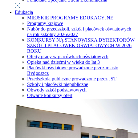
Edukacja
MIEJSKIE PROGRAMY EDUKACYJNE
Programy krajowe
Nabór do przedszkoli, szkół i placówek oświatowych
na rok szkolny 2026/2027
KONKURSY NA STANOWISKA DYREKTORÓW
SZKÓŁ I PLACÓWEK OŚWIATOWYCH W 2026
ROKU
Oferty pracy w placówkach oświatowych
Opieka nad dziećmi w wieku do lat 3
Placówki oświatowe prowadzone przez miasto
Bydgoszcz
Przedszkola publiczne prowadzone przez JST
Szkoły i placówki niepubliczne
Obwody szkół podstawowych
Otwarte konkursy ofert