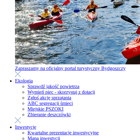
Zapraszamy na oficjalny portal turystyczny Bydgoszczy
Ekologia
Sprawdź jakość powietrza
Wymień piec - skorzystaj z dotacji
Zgłoś akcję sprzątania
ABC segregacji śmieci
Miejskie PSZOKI
Zbieranie deszczówki
Inwestycje
Kwartalne prezentacje inwestycyjne
Mapa inwestycji