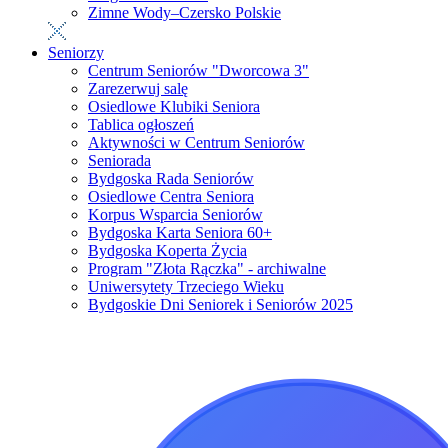
Zimne Wody–Czersko Polskie
Seniorzy
Centrum Seniorów "Dworcowa 3"
Zarezerwuj salę
Osiedlowe Klubiki Seniora
Tablica ogłoszeń
Aktywności w Centrum Seniorów
Seniorada
Bydgoska Rada Seniorów
Osiedlowe Centra Seniora
Korpus Wsparcia Seniorów
Bydgoska Karta Seniora 60+
Bydgoska Koperta Życia
Program "Złota Rączka" - archiwalne
Uniwersytety Trzeciego Wieku
Bydgoskie Dni Seniorek i Seniorów 2025