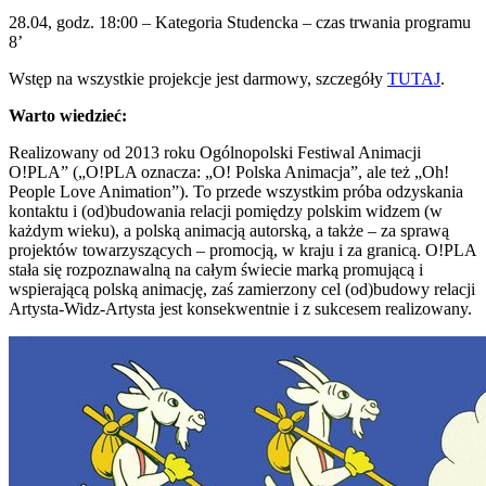
28.04, godz. 18:00 – Kategoria Studencka – czas trwania programu
8’
Wstęp na wszystkie projekcje jest darmowy, szczegóły
TUTAJ
.
Warto wiedzieć:
Realizowany od 2013 roku Ogólnopolski Festiwal Animacji
O!PLA” („O!PLA oznacza: „O! Polska Animacja”, ale też „Oh!
People Love Animation”). To przede wszystkim próba odzyskania
kontaktu i (od)budowania relacji pomiędzy polskim widzem (w
każdym wieku), a polską animacją autorską, a także – za sprawą
projektów towarzyszących – promocją, w kraju i za granicą. O!PLA
stała się rozpoznawalną na całym świecie marką promującą i
wspierającą polską animację, zaś zamierzony cel (od)budowy relacji
Artysta-Widz-Artysta jest konsekwentnie i z sukcesem realizowany.