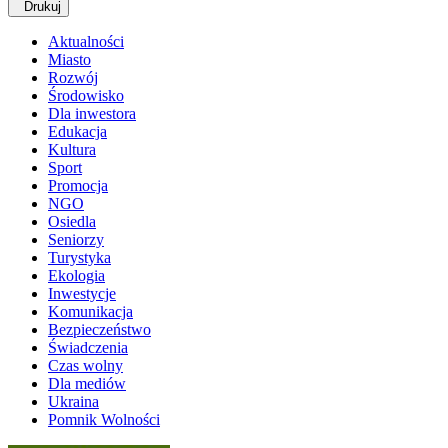
Drukuj
Aktualności
Miasto
Rozwój
Środowisko
Dla inwestora
Edukacja
Kultura
Sport
Promocja
NGO
Osiedla
Seniorzy
Turystyka
Ekologia
Inwestycje
Komunikacja
Bezpieczeństwo
Świadczenia
Czas wolny
Dla mediów
Ukraina
Pomnik Wolności