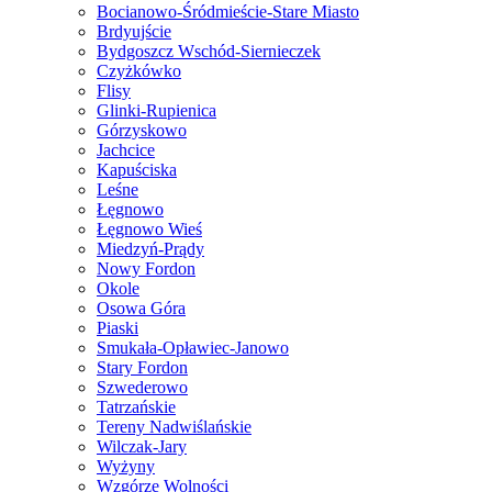
Bocianowo-Śródmieście-Stare Miasto
Brdyujście
Bydgoszcz Wschód-Siernieczek
Czyżkówko
Flisy
Glinki-Rupienica
Górzyskowo
Jachcice
Kapuściska
Leśne
Łęgnowo
Łęgnowo Wieś
Miedzyń-Prądy
Nowy Fordon
Okole
Osowa Góra
Piaski
Smukała-Opławiec-Janowo
Stary Fordon
Szwederowo
Tatrzańskie
Tereny Nadwiślańskie
Wilczak-Jary
Wyżyny
Wzgórze Wolności