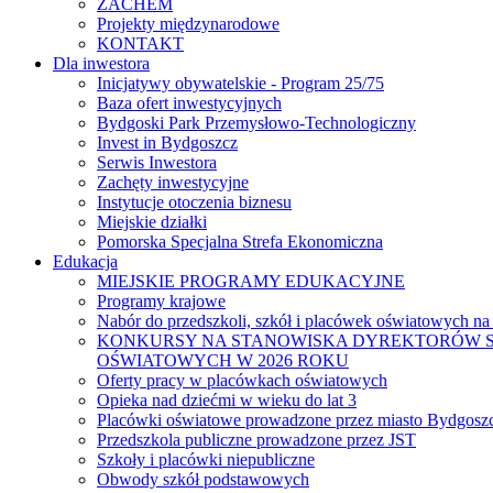
ZACHEM
Projekty międzynarodowe
KONTAKT
Dla inwestora
Inicjatywy obywatelskie - Program 25/75
Baza ofert inwestycyjnych
Bydgoski Park Przemysłowo-Technologiczny
Invest in Bydgoszcz
Serwis Inwestora
Zachęty inwestycyjne
Instytucje otoczenia biznesu
Miejskie działki
Pomorska Specjalna Strefa Ekonomiczna
Edukacja
MIEJSKIE PROGRAMY EDUKACYJNE
Programy krajowe
Nabór do przedszkoli, szkół i placówek oświatowych na
KONKURSY NA STANOWISKA DYREKTORÓW S
OŚWIATOWYCH W 2026 ROKU
Oferty pracy w placówkach oświatowych
Opieka nad dziećmi w wieku do lat 3
Placówki oświatowe prowadzone przez miasto Bydgosz
Przedszkola publiczne prowadzone przez JST
Szkoły i placówki niepubliczne
Obwody szkół podstawowych