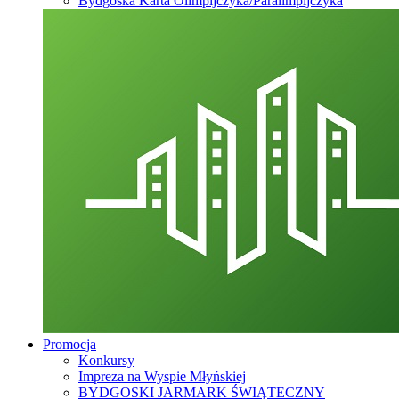
Bydgoska Karta Olimpijczyka/Paralimpijczyka
Promocja
Konkursy
Impreza na Wyspie Młyńskiej
BYDGOSKI JARMARK ŚWIĄTECZNY