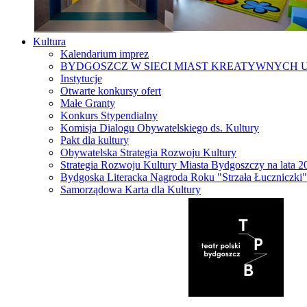
Kultura
Kalendarium imprez
BYDGOSZCZ W SIECI MIAST KREATYWNYCH 
Instytucje
Otwarte konkursy ofert
Małe Granty
Konkurs Stypendialny
Komisja Dialogu Obywatelskiego ds. Kultury
Pakt dla kultury
Obywatelska Strategia Rozwoju Kultury
Strategia Rozwoju Kultury Miasta Bydgoszczy na lata 
Bydgoska Literacka Nagroda Roku "Strzała Łuczniczki"
Samorządowa Karta dla Kultury