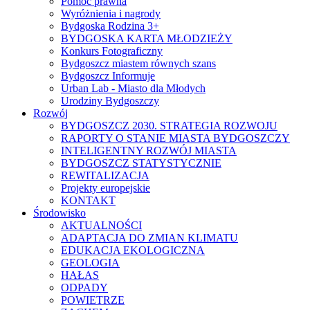
Pomoc prawna
Wyróżnienia i nagrody
Bydgoska Rodzina 3+
BYDGOSKA KARTA MŁODZIEŻY
Konkurs Fotograficzny
Bydgoszcz miastem równych szans
Bydgoszcz Informuje
Urban Lab - Miasto dla Młodych
Urodziny Bydgoszczy
Rozwój
BYDGOSZCZ 2030. STRATEGIA ROZWOJU
RAPORTY O STANIE MIASTA BYDGOSZCZY
INTELIGENTNY ROZWÓJ MIASTA
BYDGOSZCZ STATYSTYCZNIE
REWITALIZACJA
Projekty europejskie
KONTAKT
Środowisko
AKTUALNOŚCI
ADAPTACJA DO ZMIAN KLIMATU
EDUKACJA EKOLOGICZNA
GEOLOGIA
HAŁAS
ODPADY
POWIETRZE