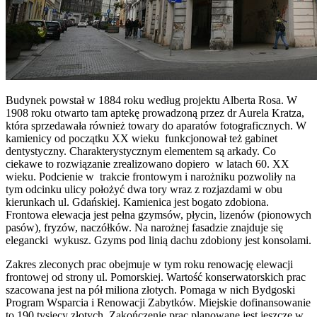
Budynek powstał w 1884 roku według projektu Alberta Rosa. W
1908 roku otwarto tam aptekę prowadzoną przez dr Aurela Kratza,
która sprzedawała również towary do aparatów fotograficznych. W
kamienicy od początku XX wieku funkcjonował też gabinet
dentystyczny. Charakterystycznym elementem są arkady. Co
ciekawe to rozwiązanie zrealizowano dopiero w latach 60. XX
wieku. Podcienie w trakcie frontowym i narożniku pozwoliły na
tym odcinku ulicy położyć dwa tory wraz z rozjazdami w obu
kierunkach ul. Gdańskiej. Kamienica jest bogato zdobiona.
Frontowa elewacja jest pełna gzymsów, płycin, lizenów (pionowych
pasów), fryzów, naczółków. Na narożnej fasadzie znajduje się
elegancki wykusz. Gzyms pod linią dachu zdobiony jest konsolami.
Zakres zleconych prac obejmuje w tym roku renowację elewacji
frontowej od strony ul. Pomorskiej. Wartość konserwatorskich prac
szacowana jest na pół miliona złotych. Pomaga w nich Bydgoski
Program Wsparcia i Renowacji Zabytków. Miejskie dofinansowanie
to 190 tysięcy złotych. Zakończenie prac planowane jest jeszcze w