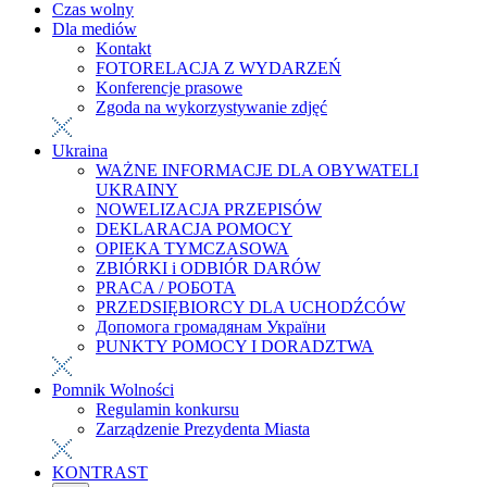
Czas wolny
Dla mediów
Kontakt
FOTORELACJA Z WYDARZEŃ
Konferencje prasowe
Zgoda na wykorzystywanie zdjęć
Ukraina
WAŻNE INFORMACJE DLA OBYWATELI
UKRAINY
NOWELIZACJA PRZEPISÓW
DEKLARACJA POMOCY
OPIEKA TYMCZASOWA
ZBIÓRKI i ODBIÓR DARÓW
PRACA / РОБОТА
PRZEDSIĘBIORCY DLA UCHODŹCÓW
Допомога громадянам України
PUNKTY POMOCY I DORADZTWA
Pomnik Wolności
Regulamin konkursu
Zarządzenie Prezydenta Miasta
KONTRAST