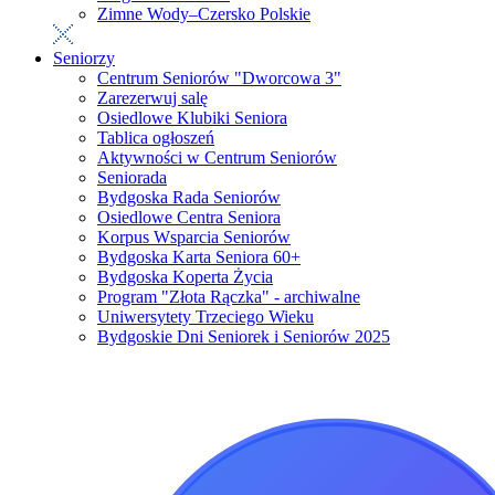
Zimne Wody–Czersko Polskie
Seniorzy
Centrum Seniorów "Dworcowa 3"
Zarezerwuj salę
Osiedlowe Klubiki Seniora
Tablica ogłoszeń
Aktywności w Centrum Seniorów
Seniorada
Bydgoska Rada Seniorów
Osiedlowe Centra Seniora
Korpus Wsparcia Seniorów
Bydgoska Karta Seniora 60+
Bydgoska Koperta Życia
Program "Złota Rączka" - archiwalne
Uniwersytety Trzeciego Wieku
Bydgoskie Dni Seniorek i Seniorów 2025