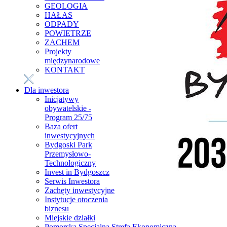
GEOLOGIA
HAŁAS
ODPADY
POWIETRZE
ZACHEM
Projekty
międzynarodowe
KONTAKT
Dla inwestora
Inicjatywy
obywatelskie -
Program 25/75
Baza ofert
inwestycyjnych
Bydgoski Park
Przemysłowo-
Technologiczny
Invest in Bydgoszcz
Serwis Inwestora
Zachęty inwestycyjne
Instytucje otoczenia
biznesu
Miejskie działki
Pomorska Specjalna Strefa Ekonomiczna