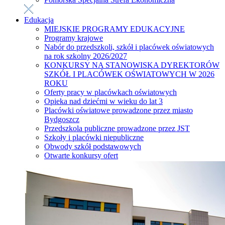
Edukacja
MIEJSKIE PROGRAMY EDUKACYJNE
Programy krajowe
Nabór do przedszkoli, szkół i placówek oświatowych
na rok szkolny 2026/2027
KONKURSY NA STANOWISKA DYREKTORÓW
SZKÓŁ I PLACÓWEK OŚWIATOWYCH W 2026
ROKU
Oferty pracy w placówkach oświatowych
Opieka nad dziećmi w wieku do lat 3
Placówki oświatowe prowadzone przez miasto
Bydgoszcz
Przedszkola publiczne prowadzone przez JST
Szkoły i placówki niepubliczne
Obwody szkół podstawowych
Otwarte konkursy ofert