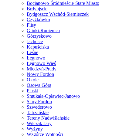
Bocianowo-Śródmieście-Stare Miasto
Brdyujście
Bydgoszcz Wschód-Siernieczek
Czyżkówko
Flisy
Glinki-Rupienica
Górzyskowo
Jachcice
Kapuściska
Leśne
Łęgnowo
Łęgnowo Wieś
Miedzyń-Prądy
Nowy Fordon
Okole
Osowa Góra
Piaski
Smukała-Opławiec-Janowo
Stary Fordon
Szwederowo
Tatrzańskie
Tereny Nadwiślańskie
Wilczak-Jary
Wyżyny
Wzgórze Wolności