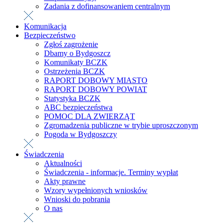
Zadania z dofinansowaniem centralnym
Komunikacja
Bezpieczeństwo
Zgłoś zagrożenie
Dbamy o Bydgoszcz
Komunikaty BCZK
Ostrzeżenia BCZK
RAPORT DOBOWY MIASTO
RAPORT DOBOWY POWIAT
Statystyka BCZK
ABC bezpieczeństwa
POMOC DLA ZWIERZĄT
Zgromadzenia publiczne w trybie uproszczonym
Pogoda w Bydgoszczy
Świadczenia
Aktualności
Świadczenia - informacje. Terminy wypłat
Akty prawne
Wzory wypełnionych wniosków
Wnioski do pobrania
O nas