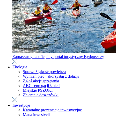
Zapraszamy na oficjalny portal turystyczny Bydgoszczy
Ekologia
Sprawdź jakość powietrza
Wymień piec - skorzystaj z dotacji
Zgłoś akcję sprzątania
ABC segregacji śmieci
Miejskie PSZOKI
Zbieranie deszczówki
Inwestycje
Kwartalne prezentacje inwestycyjne
Mapa inwestycji