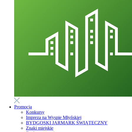
Promocja
Konkursy
Impreza na Wyspie Młyńskiej
BYDGOSKI JARMARK ŚWIĄTECZNY
Znaki miejskie