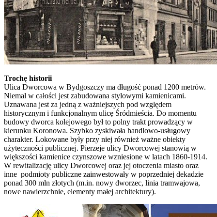
Trochę historii
Ulica Dworcowa w Bydgoszczy ma długość ponad 1200 metrów.
Niemal w całości jest zabudowana stylowymi kamienicami.
Uznawana jest za jedną z ważniejszych pod względem
historycznym i funkcjonalnym ulicę Śródmieścia. Do momentu
budowy dworca kolejowego był to polny trakt prowadzący w
kierunku Koronowa. Szybko zyskiwała handlowo-usługowy
charakter. Lokowane były przy niej również ważne obiekty
użyteczności publicznej. Pierzeje ulicy Dworcowej stanowią w
większości kamienice czynszowe wzniesione w latach 1860-1914.
W rewitalizację ulicy Dworcowej oraz jej otoczenia miasto oraz
inne podmioty publiczne zainwestowały w poprzedniej dekadzie
ponad 300 mln złotych (m.in. nowy dworzec, linia tramwajowa,
nowe nawierzchnie, elementy małej architektury).