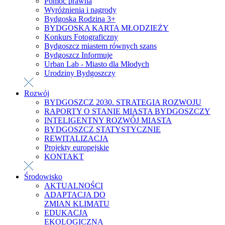
Pomoc prawna
Wyróżnienia i nagrody
Bydgoska Rodzina 3+
BYDGOSKA KARTA MŁODZIEŻY
Konkurs Fotograficzny
Bydgoszcz miastem równych szans
Bydgoszcz Informuje
Urban Lab - Miasto dla Młodych
Urodziny Bydgoszczy
Rozwój
BYDGOSZCZ 2030. STRATEGIA ROZWOJU
RAPORTY O STANIE MIASTA BYDGOSZCZY
INTELIGENTNY ROZWÓJ MIASTA
BYDGOSZCZ STATYSTYCZNIE
REWITALIZACJA
Projekty europejskie
KONTAKT
Środowisko
AKTUALNOŚCI
ADAPTACJA DO
ZMIAN KLIMATU
EDUKACJA
EKOLOGICZNA