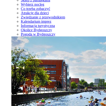
Sklep z pamiątkami
Wybierz nocleg
Co trzeba zobaczyć
Atrakcje dla dzieci
Zwiedzanie z przewodnikiem
Kalendarium imprez
Informacja turystyczna
Okolice Bydgoszczy
Pogoda w Bydgoszczy