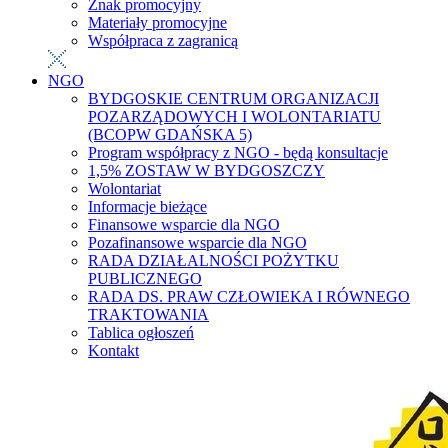
Znak promocyjny
Materiały promocyjne
Współpraca z zagranicą
NGO
BYDGOSKIE CENTRUM ORGANIZACJI
POZARZĄDOWYCH I WOLONTARIATU
(BCOPW GDAŃSKA 5)
Program współpracy z NGO - będą konsultacje
1,5% ZOSTAW W BYDGOSZCZY
Wolontariat
Informacje bieżące
Finansowe wsparcie dla NGO
Pozafinansowe wsparcie dla NGO
RADA DZIAŁALNOŚCI POŻYTKU
PUBLICZNEGO
RADA DS. PRAW CZŁOWIEKA I RÓWNEGO
TRAKTOWANIA
Tablica ogłoszeń
Kontakt