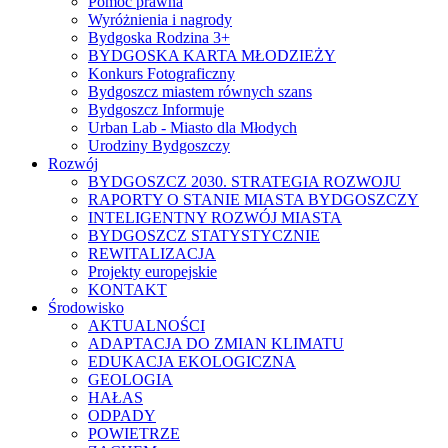
Pomoc prawna
Wyróżnienia i nagrody
Bydgoska Rodzina 3+
BYDGOSKA KARTA MŁODZIEŻY
Konkurs Fotograficzny
Bydgoszcz miastem równych szans
Bydgoszcz Informuje
Urban Lab - Miasto dla Młodych
Urodziny Bydgoszczy
Rozwój
BYDGOSZCZ 2030. STRATEGIA ROZWOJU
RAPORTY O STANIE MIASTA BYDGOSZCZY
INTELIGENTNY ROZWÓJ MIASTA
BYDGOSZCZ STATYSTYCZNIE
REWITALIZACJA
Projekty europejskie
KONTAKT
Środowisko
AKTUALNOŚCI
ADAPTACJA DO ZMIAN KLIMATU
EDUKACJA EKOLOGICZNA
GEOLOGIA
HAŁAS
ODPADY
POWIETRZE