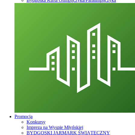
Bydgoska Karta Olimpijczyka/Paralimpijczyka
Promocja
Konkursy
Impreza na Wyspie Młyńskiej
BYDGOSKI JARMARK ŚWIĄTECZNY