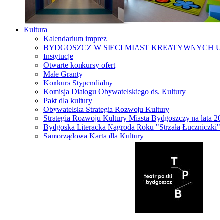
Kultura
Kalendarium imprez
BYDGOSZCZ W SIECI MIAST KREATYWNYCH 
Instytucje
Otwarte konkursy ofert
Małe Granty
Konkurs Stypendialny
Komisja Dialogu Obywatelskiego ds. Kultury
Pakt dla kultury
Obywatelska Strategia Rozwoju Kultury
Strategia Rozwoju Kultury Miasta Bydgoszczy na lata 
Bydgoska Literacka Nagroda Roku "Strzała Łuczniczki"
Samorządowa Karta dla Kultury