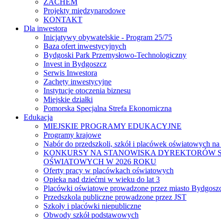
ZACHEM
Projekty międzynarodowe
KONTAKT
Dla inwestora
Inicjatywy obywatelskie - Program 25/75
Baza ofert inwestycyjnych
Bydgoski Park Przemysłowo-Technologiczny
Invest in Bydgoszcz
Serwis Inwestora
Zachęty inwestycyjne
Instytucje otoczenia biznesu
Miejskie działki
Pomorska Specjalna Strefa Ekonomiczna
Edukacja
MIEJSKIE PROGRAMY EDUKACYJNE
Programy krajowe
Nabór do przedszkoli, szkół i placówek oświatowych na
KONKURSY NA STANOWISKA DYREKTORÓW S
OŚWIATOWYCH W 2026 ROKU
Oferty pracy w placówkach oświatowych
Opieka nad dziećmi w wieku do lat 3
Placówki oświatowe prowadzone przez miasto Bydgosz
Przedszkola publiczne prowadzone przez JST
Szkoły i placówki niepubliczne
Obwody szkół podstawowych