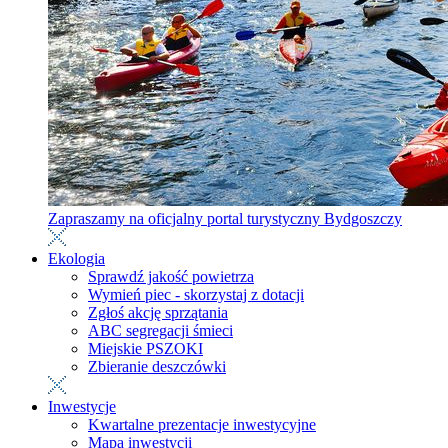
Zapraszamy na oficjalny portal turystyczny Bydgoszczy
Ekologia
Sprawdź jakość powietrza
Wymień piec - skorzystaj z dotacji
Zgłoś akcję sprzątania
ABC segregacji śmieci
Miejskie PSZOKI
Zbieranie deszczówki
Inwestycje
Kwartalne prezentacje inwestycyjne
Mapa inwestycji