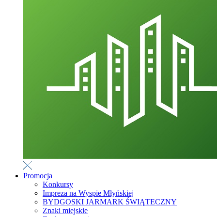
Promocja
Konkursy
Impreza na Wyspie Młyńskiej
BYDGOSKI JARMARK ŚWIĄTECZNY
Znaki miejskie