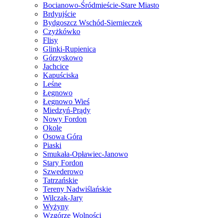
Bocianowo-Śródmieście-Stare Miasto
Brdyujście
Bydgoszcz Wschód-Siernieczek
Czyżkówko
Flisy
Glinki-Rupienica
Górzyskowo
Jachcice
Kapuściska
Leśne
Łęgnowo
Łęgnowo Wieś
Miedzyń-Prądy
Nowy Fordon
Okole
Osowa Góra
Piaski
Smukała-Opławiec-Janowo
Stary Fordon
Szwederowo
Tatrzańskie
Tereny Nadwiślańskie
Wilczak-Jary
Wyżyny
Wzgórze Wolności