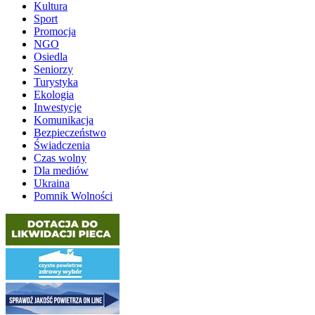
Kultura
Sport
Promocja
NGO
Osiedla
Seniorzy
Turystyka
Ekologia
Inwestycje
Komunikacja
Bezpieczeństwo
Świadczenia
Czas wolny
Dla mediów
Ukraina
Pomnik Wolności