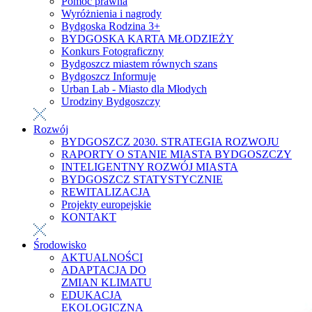
Pomoc prawna
Wyróżnienia i nagrody
Bydgoska Rodzina 3+
BYDGOSKA KARTA MŁODZIEŻY
Konkurs Fotograficzny
Bydgoszcz miastem równych szans
Bydgoszcz Informuje
Urban Lab - Miasto dla Młodych
Urodziny Bydgoszczy
Rozwój
BYDGOSZCZ 2030. STRATEGIA ROZWOJU
RAPORTY O STANIE MIASTA BYDGOSZCZY
INTELIGENTNY ROZWÓJ MIASTA
BYDGOSZCZ STATYSTYCZNIE
REWITALIZACJA
Projekty europejskie
KONTAKT
Środowisko
AKTUALNOŚCI
ADAPTACJA DO
ZMIAN KLIMATU
EDUKACJA
EKOLOGICZNA