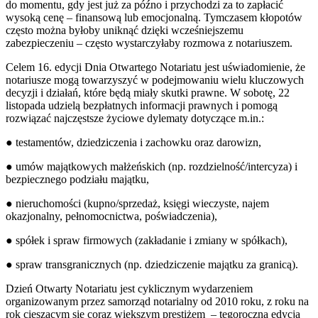
do momentu, gdy jest już za późno i przychodzi za to zapłacić
wysoką cenę – finansową lub emocjonalną. Tymczasem kłopotów
często można byłoby uniknąć dzięki wcześniejszemu
zabezpieczeniu – często wystarczyłaby rozmowa z notariuszem.
Celem 16. edycji Dnia Otwartego Notariatu jest uświadomienie, że
notariusze mogą towarzyszyć w podejmowaniu wielu kluczowych
decyzji i działań, które będą miały skutki prawne. W sobotę, 22
listopada udzielą bezpłatnych informacji prawnych i pomogą
rozwiązać najczęstsze życiowe dylematy dotyczące m.in.:
● testamentów, dziedziczenia i zachowku oraz darowizn,
● umów majątkowych małżeńskich (np. rozdzielność/intercyza) i
bezpiecznego podziału majątku,
● nieruchomości (kupno/sprzedaż, księgi wieczyste, najem
okazjonalny, pełnomocnictwa, poświadczenia),
● spółek i spraw firmowych (zakładanie i zmiany w spółkach),
● spraw transgranicznych (np. dziedziczenie majątku za granicą).
Dzień Otwarty Notariatu jest cyklicznym wydarzeniem
organizowanym przez samorząd notarialny od 2010 roku, z roku na
rok cieszącym się coraz większym prestiżem – tegoroczna edycja