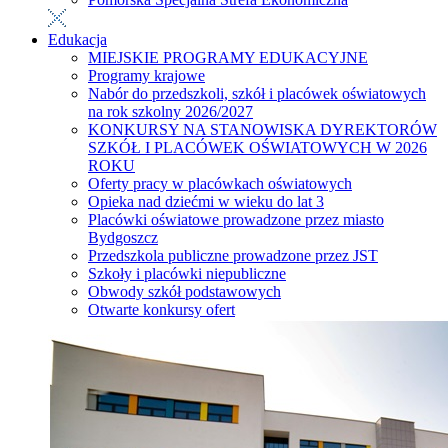
Edukacja
MIEJSKIE PROGRAMY EDUKACYJNE
Programy krajowe
Nabór do przedszkoli, szkół i placówek oświatowych
na rok szkolny 2026/2027
KONKURSY NA STANOWISKA DYREKTORÓW
SZKÓŁ I PLACÓWEK OŚWIATOWYCH W 2026
ROKU
Oferty pracy w placówkach oświatowych
Opieka nad dziećmi w wieku do lat 3
Placówki oświatowe prowadzone przez miasto
Bydgoszcz
Przedszkola publiczne prowadzone przez JST
Szkoły i placówki niepubliczne
Obwody szkół podstawowych
Otwarte konkursy ofert