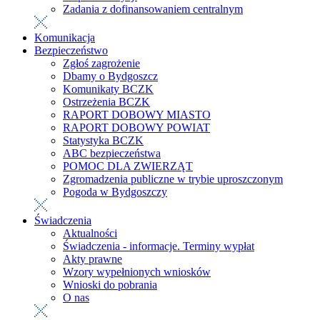
Zadania z dofinansowaniem centralnym
Komunikacja
Bezpieczeństwo
Zgłoś zagrożenie
Dbamy o Bydgoszcz
Komunikaty BCZK
Ostrzeżenia BCZK
RAPORT DOBOWY MIASTO
RAPORT DOBOWY POWIAT
Statystyka BCZK
ABC bezpieczeństwa
POMOC DLA ZWIERZĄT
Zgromadzenia publiczne w trybie uproszczonym
Pogoda w Bydgoszczy
Świadczenia
Aktualności
Świadczenia - informacje. Terminy wypłat
Akty prawne
Wzory wypełnionych wniosków
Wnioski do pobrania
O nas