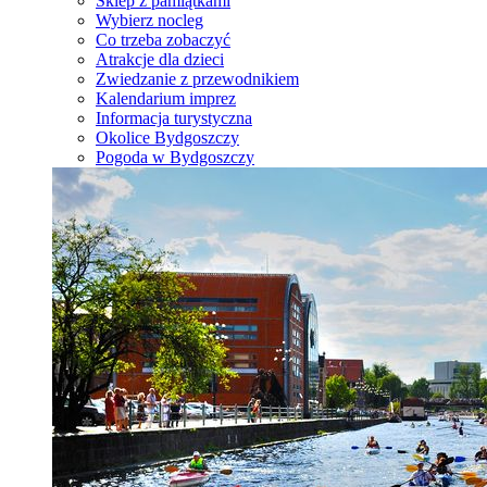
Sklep z pamiątkami
Wybierz nocleg
Co trzeba zobaczyć
Atrakcje dla dzieci
Zwiedzanie z przewodnikiem
Kalendarium imprez
Informacja turystyczna
Okolice Bydgoszczy
Pogoda w Bydgoszczy