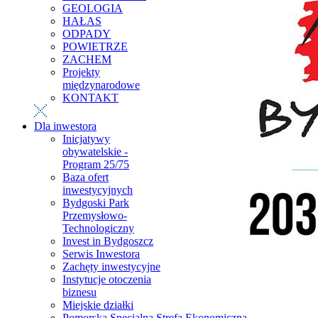
GEOLOGIA
HAŁAS
ODPADY
POWIETRZE
ZACHEM
Projekty
międzynarodowe
KONTAKT
Dla inwestora
Inicjatywy
obywatelskie -
Program 25/75
Baza ofert
inwestycyjnych
Bydgoski Park
Przemysłowo-
Technologiczny
Invest in Bydgoszcz
Serwis Inwestora
Zachęty inwestycyjne
Instytucje otoczenia
biznesu
Miejskie działki
Pomorska Specjalna Strefa Ekonomiczna