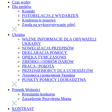
Czas wolny
Dla mediów
Kontakt
FOTORELACJA Z WYDARZEŃ
Konferencje prasowe
Zgoda na wykorzystywanie zdjęć
Ukraina
WAŻNE INFORMACJE DLA OBYWATELI
UKRAINY
NOWELIZACJA PRZEPISÓW
DEKLARACJA POMOCY
OPIEKA TYMCZASOWA
ZBIÓRKI i ODBIÓR DARÓW
PRACA / РОБОТА
PRZEDSIĘBIORCY DLA UCHODŹCÓW
Допомога громадянам України
PUNKTY POMOCY I DORADZTWA
Pomnik Wolności
Regulamin konkursu
Zarządzenie Prezydenta Miasta
KONTRAST