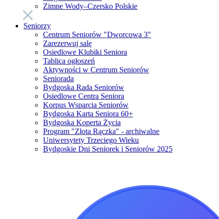
Zimne Wody–Czersko Polskie
Seniorzy
Centrum Seniorów "Dworcowa 3"
Zarezerwuj salę
Osiedlowe Klubiki Seniora
Tablica ogłoszeń
Aktywności w Centrum Seniorów
Seniorada
Bydgoska Rada Seniorów
Osiedlowe Centra Seniora
Korpus Wsparcia Seniorów
Bydgoska Karta Seniora 60+
Bydgoska Koperta Życia
Program "Złota Rączka" - archiwalne
Uniwersytety Trzeciego Wieku
Bydgoskie Dni Seniorek i Seniorów 2025