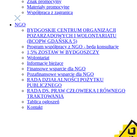
Znak promocyjny
Materiały promocyjne
Współpraca z zagranicą
NGO
BYDGOSKIE CENTRUM ORGANIZACJI
POZARZĄDOWYCH I WOLONTARIATU
(BCOPW GDAŃSKA 5)
Program współpracy z NGO - będą konsultacje
1,5% ZOSTAW W BYDGOSZCZY
Wolontariat
Informacje bieżące
Finansowe wsparcie dla NGO
Pozafinansowe wsparcie dla NGO
RADA DZIAŁALNOŚCI POŻYTKU
PUBLICZNEGO
RADA DS. PRAW CZŁOWIEKA I RÓWNEGO
TRAKTOWANIA
Tablica ogłoszeń
Kontakt