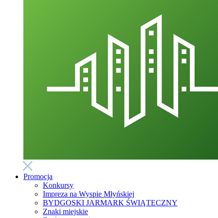
Promocja
Konkursy
Impreza na Wyspie Młyńskiej
BYDGOSKI JARMARK ŚWIĄTECZNY
Znaki miejskie