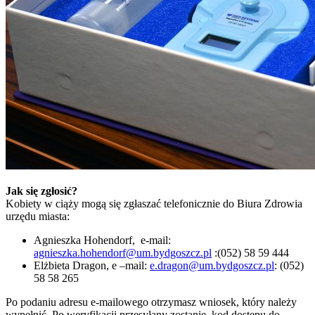
Jak się zgłosić?
Kobiety w ciąży mogą się zgłaszać telefonicznie do Biura Zdrowia
urzędu miasta:
Agnieszka Hohendorf, e-mail:
agnieszka.hohendorf@um.bydgoszcz.pl
:(052) 58 59 444
Elżbieta Dragon, e –mail:
e.dragon@um.bydgoszcz.pl
: (052)
58 58 265
Po podaniu adresu e-mailowego otrzymasz wniosek, który należy
wypełnić. Po weryfikacji przesyłany zostanie kod dostępu do