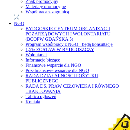
Znak promocyjny
Materiały promocyjne
Współpraca z zagranicą
NGO
BYDGOSKIE CENTRUM ORGANIZACJI
POZARZĄDOWYCH I WOLONTARIATU
(BCOPW GDAŃSKA 5)
Program współpracy z NGO - będą konsultacje
1,5% ZOSTAW W BYDGOSZCZY
Wolontariat
Informacje bieżące
Finansowe wsparcie dla NGO
Pozafinansowe wsparcie dla NGO
RADA DZIAŁALNOŚCI POŻYTKU
PUBLICZNEGO
RADA DS. PRAW CZŁOWIEKA I RÓWNEGO
TRAKTOWANIA
Tablica ogłoszeń
Kontakt