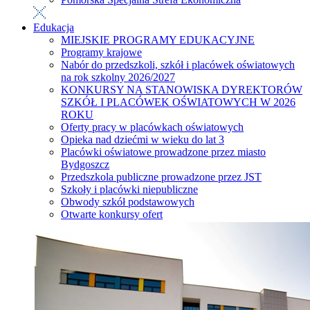
Edukacja
MIEJSKIE PROGRAMY EDUKACYJNE
Programy krajowe
Nabór do przedszkoli, szkół i placówek oświatowych
na rok szkolny 2026/2027
KONKURSY NA STANOWISKA DYREKTORÓW
SZKÓŁ I PLACÓWEK OŚWIATOWYCH W 2026
ROKU
Oferty pracy w placówkach oświatowych
Opieka nad dziećmi w wieku do lat 3
Placówki oświatowe prowadzone przez miasto
Bydgoszcz
Przedszkola publiczne prowadzone przez JST
Szkoły i placówki niepubliczne
Obwody szkół podstawowych
Otwarte konkursy ofert