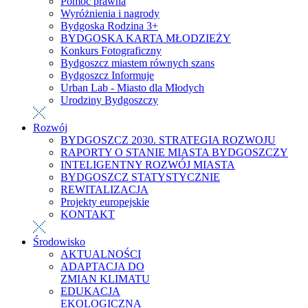
Pomoc prawna
Wyróżnienia i nagrody
Bydgoska Rodzina 3+
BYDGOSKA KARTA MŁODZIEŻY
Konkurs Fotograficzny
Bydgoszcz miastem równych szans
Bydgoszcz Informuje
Urban Lab - Miasto dla Młodych
Urodziny Bydgoszczy
Rozwój
BYDGOSZCZ 2030. STRATEGIA ROZWOJU
RAPORTY O STANIE MIASTA BYDGOSZCZY
INTELIGENTNY ROZWÓJ MIASTA
BYDGOSZCZ STATYSTYCZNIE
REWITALIZACJA
Projekty europejskie
KONTAKT
Środowisko
AKTUALNOŚCI
ADAPTACJA DO
ZMIAN KLIMATU
EDUKACJA
EKOLOGICZNA