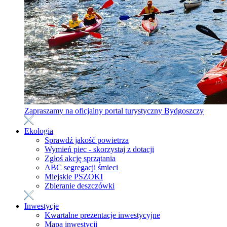
Zapraszamy na oficjalny portal turystyczny Bydgoszczy
Ekologia
Sprawdź jakość powietrza
Wymień piec - skorzystaj z dotacji
Zgłoś akcję sprzątania
ABC segregacji śmieci
Miejskie PSZOKI
Zbieranie deszczówki
Inwestycje
Kwartalne prezentacje inwestycyjne
Mapa inwestycji