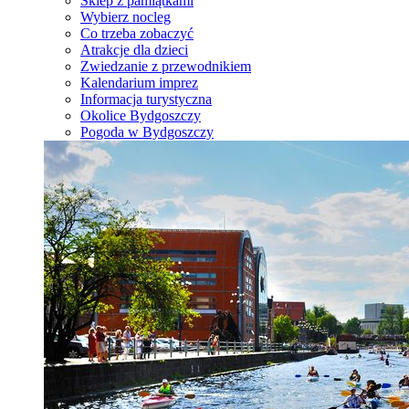
Sklep z pamiątkami
Wybierz nocleg
Co trzeba zobaczyć
Atrakcje dla dzieci
Zwiedzanie z przewodnikiem
Kalendarium imprez
Informacja turystyczna
Okolice Bydgoszczy
Pogoda w Bydgoszczy