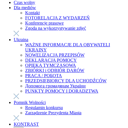
Czas wolny
Dla mediów
Kontakt
FOTORELACJA Z WYDARZEŃ
Konferencje prasowe
Zgoda na wykorzystywanie zdjęć
Ukraina
WAŻNE INFORMACJE DLA OBYWATELI
UKRAINY
NOWELIZACJA PRZEPISÓW
DEKLARACJA POMOCY
OPIEKA TYMCZASOWA
ZBIÓRKI i ODBIÓR DARÓW
PRACA / РОБОТА
PRZEDSIĘBIORCY DLA UCHODŹCÓW
Допомога громадянам України
PUNKTY POMOCY I DORADZTWA
Pomnik Wolności
Regulamin konkursu
Zarządzenie Prezydenta Miasta
KONTRAST