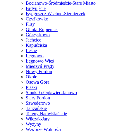
Bocianowo-Śródmieście-Stare Miasto
Brdyujście
Bydgoszcz Wschód-Siernieczek
Czyżkówko
Flisy
Glinki-Rupienica
Górzyskowo
Jachcice
Kapuściska
Leśne
Łęgnowo
Łęgnowo Wieś
Miedzyń-Prądy
Nowy Fordon
Okole
Osowa Góra
Piaski
Smukała-Opławiec-Janowo
Stary Fordon
Szwederowo
Tatrzańskie
Tereny Nadwiślańskie
Wilczak-Jary
Wyżyny
Wzgórze Wolności