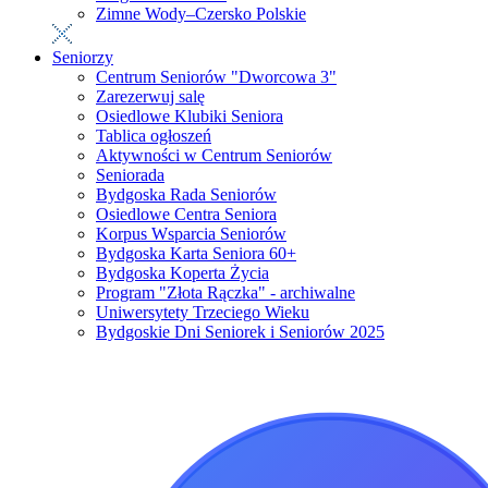
Zimne Wody–Czersko Polskie
Seniorzy
Centrum Seniorów "Dworcowa 3"
Zarezerwuj salę
Osiedlowe Klubiki Seniora
Tablica ogłoszeń
Aktywności w Centrum Seniorów
Seniorada
Bydgoska Rada Seniorów
Osiedlowe Centra Seniora
Korpus Wsparcia Seniorów
Bydgoska Karta Seniora 60+
Bydgoska Koperta Życia
Program "Złota Rączka" - archiwalne
Uniwersytety Trzeciego Wieku
Bydgoskie Dni Seniorek i Seniorów 2025