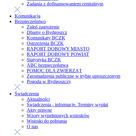
Zadania z dofinansowaniem centralnym
Komunikacja
Bezpieczeństwo
Zgłoś zagrożenie
Dbamy o Bydgoszcz
Komunikaty BCZK
Ostrzeżenia BCZK
RAPORT DOBOWY MIASTO
RAPORT DOBOWY POWIAT
Statystyka BCZK
ABC bezpieczeństwa
POMOC DLA ZWIERZĄT
Zgromadzenia publiczne w trybie uproszczonym
Pogoda w Bydgoszczy
Świadczenia
Aktualności
Świadczenia - informacje. Terminy wypłat
Akty prawne
Wzory wypełnionych wniosków
Wnioski do pobrania
O nas