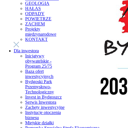
GEOLOGIA
HAŁAS
ODPADY
POWIETRZE
ZACHEM
Projekty
międzynarodowe
KONTAKT
Dla inwestora
Inicjatywy
obywatelskie -
Program 25/75
Baza ofert
inwestycyjnych
Bydgoski Park
Przemysłowo-
Technologiczny
Invest in Bydgoszcz
Serwis Inwestora
Zachęty inwestycyjne
Instytucje otoczenia
biznesu
Miejskie działki
Pomorska Specjalna Strefa Ekonomiczna