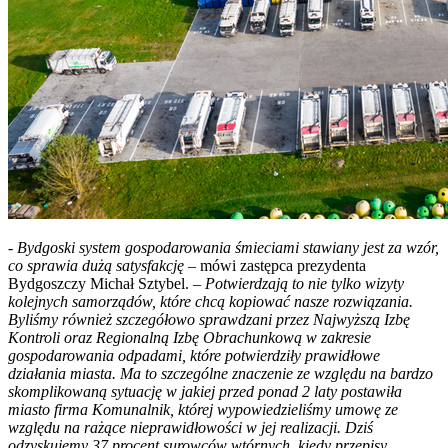
-
Bydgoski system gospodarowania śmieciami stawiany jest za wzór,
co sprawia dużą satysfakcję
– mówi zastępca prezydenta
Bydgoszczy Michał Sztybel. –
Potwierdzają to nie tylko wizyty
kolejnych samorządów, które chcą kopiować nasze rozwiązania.
Byliśmy również szczegółowo sprawdzani przez Najwyższą Izbę
Kontroli oraz Regionalną Izbę Obrachunkową w zakresie
gospodarowania odpadami, które potwierdziły prawidłowe
działania miasta. Ma to szczególne znaczenie ze względu na bardzo
skomplikowaną sytuację w jakiej przed ponad 2 laty postawiła
miasto firma Komunalnik, której wypowiedzieliśmy umowę ze
względu na rażące nieprawidłowości w jej realizacji. Dziś
odzyskujemy 37 procent surowców wtórnych, kiedy przepisy