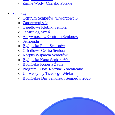
Zimne Wody–Czersko Polskie
Seniorzy
Centrum Seniorów "Dworcowa 3"
Zarezerwuj salę
Osiedlowe Klubiki Seniora
Tablica ogłoszeń
Aktywności w Centrum Seniorów
Seniorada
Bydgoska Rada Seniorów
Osiedlowe Centra Seniora
Korpus Wsparcia Seniorów
Bydgoska Karta Seniora 60+
Bydgoska Koperta Życia
Program "Złota Rączka" - archiwalne
Uniwersytety Trzeciego Wieku
Bydgoskie Dni Seniorek i Seniorów 2025