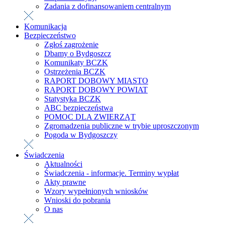
Zadania z dofinansowaniem centralnym
Komunikacja
Bezpieczeństwo
Zgłoś zagrożenie
Dbamy o Bydgoszcz
Komunikaty BCZK
Ostrzeżenia BCZK
RAPORT DOBOWY MIASTO
RAPORT DOBOWY POWIAT
Statystyka BCZK
ABC bezpieczeństwa
POMOC DLA ZWIERZĄT
Zgromadzenia publiczne w trybie uproszczonym
Pogoda w Bydgoszczy
Świadczenia
Aktualności
Świadczenia - informacje. Terminy wypłat
Akty prawne
Wzory wypełnionych wniosków
Wnioski do pobrania
O nas