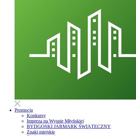
Promocja
Konkursy
Impreza na Wyspie Młyńskiej
BYDGOSKI JARMARK ŚWIĄTECZNY
Znaki miejskie