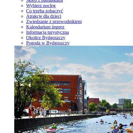
Sklep z pamiątkami
Wybierz nocleg
Co trzeba zobaczyć
Atrakcje dla dzieci
Zwiedzanie z przewodnikiem
Kalendarium imprez
Informacja turystyczna
Okolice Bydgoszczy
Pogoda w Bydgoszczy