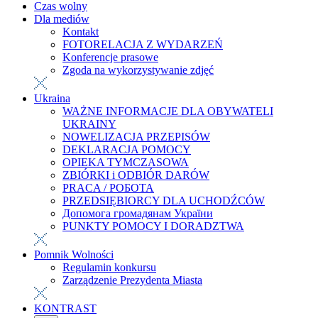
Czas wolny
Dla mediów
Kontakt
FOTORELACJA Z WYDARZEŃ
Konferencje prasowe
Zgoda na wykorzystywanie zdjęć
Ukraina
WAŻNE INFORMACJE DLA OBYWATELI
UKRAINY
NOWELIZACJA PRZEPISÓW
DEKLARACJA POMOCY
OPIEKA TYMCZASOWA
ZBIÓRKI i ODBIÓR DARÓW
PRACA / РОБОТА
PRZEDSIĘBIORCY DLA UCHODŹCÓW
Допомога громадянам України
PUNKTY POMOCY I DORADZTWA
Pomnik Wolności
Regulamin konkursu
Zarządzenie Prezydenta Miasta
KONTRAST