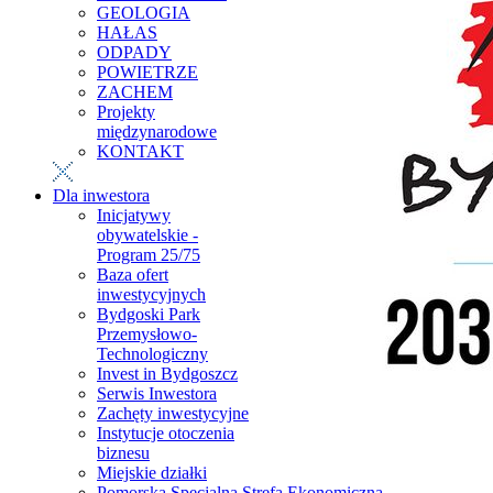
GEOLOGIA
HAŁAS
ODPADY
POWIETRZE
ZACHEM
Projekty
międzynarodowe
KONTAKT
Dla inwestora
Inicjatywy
obywatelskie -
Program 25/75
Baza ofert
inwestycyjnych
Bydgoski Park
Przemysłowo-
Technologiczny
Invest in Bydgoszcz
Serwis Inwestora
Zachęty inwestycyjne
Instytucje otoczenia
biznesu
Miejskie działki
Pomorska Specjalna Strefa Ekonomiczna