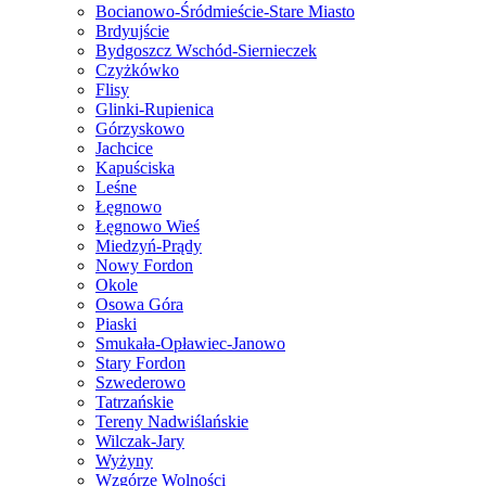
Bocianowo-Śródmieście-Stare Miasto
Brdyujście
Bydgoszcz Wschód-Siernieczek
Czyżkówko
Flisy
Glinki-Rupienica
Górzyskowo
Jachcice
Kapuściska
Leśne
Łęgnowo
Łęgnowo Wieś
Miedzyń-Prądy
Nowy Fordon
Okole
Osowa Góra
Piaski
Smukała-Opławiec-Janowo
Stary Fordon
Szwederowo
Tatrzańskie
Tereny Nadwiślańskie
Wilczak-Jary
Wyżyny
Wzgórze Wolności