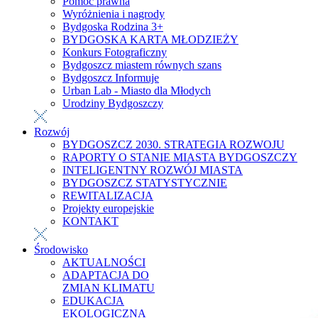
Pomoc prawna
Wyróżnienia i nagrody
Bydgoska Rodzina 3+
BYDGOSKA KARTA MŁODZIEŻY
Konkurs Fotograficzny
Bydgoszcz miastem równych szans
Bydgoszcz Informuje
Urban Lab - Miasto dla Młodych
Urodziny Bydgoszczy
Rozwój
BYDGOSZCZ 2030. STRATEGIA ROZWOJU
RAPORTY O STANIE MIASTA BYDGOSZCZY
INTELIGENTNY ROZWÓJ MIASTA
BYDGOSZCZ STATYSTYCZNIE
REWITALIZACJA
Projekty europejskie
KONTAKT
Środowisko
AKTUALNOŚCI
ADAPTACJA DO
ZMIAN KLIMATU
EDUKACJA
EKOLOGICZNA