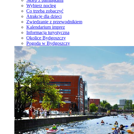
Sklep z pamiątkami
Wybierz nocleg
Co trzeba zobaczyć
Atrakcje dla dzieci
Zwiedzanie z przewodnikiem
Kalendarium imprez
Informacja turystyczna
Okolice Bydgoszczy
Pogoda w Bydgoszczy