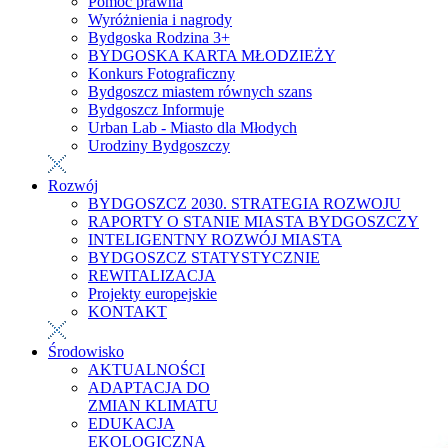
Pomoc prawna
Wyróżnienia i nagrody
Bydgoska Rodzina 3+
BYDGOSKA KARTA MŁODZIEŻY
Konkurs Fotograficzny
Bydgoszcz miastem równych szans
Bydgoszcz Informuje
Urban Lab - Miasto dla Młodych
Urodziny Bydgoszczy
Rozwój
BYDGOSZCZ 2030. STRATEGIA ROZWOJU
RAPORTY O STANIE MIASTA BYDGOSZCZY
INTELIGENTNY ROZWÓJ MIASTA
BYDGOSZCZ STATYSTYCZNIE
REWITALIZACJA
Projekty europejskie
KONTAKT
Środowisko
AKTUALNOŚCI
ADAPTACJA DO
ZMIAN KLIMATU
EDUKACJA
EKOLOGICZNA