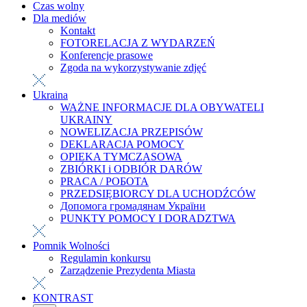
Czas wolny
Dla mediów
Kontakt
FOTORELACJA Z WYDARZEŃ
Konferencje prasowe
Zgoda na wykorzystywanie zdjęć
Ukraina
WAŻNE INFORMACJE DLA OBYWATELI
UKRAINY
NOWELIZACJA PRZEPISÓW
DEKLARACJA POMOCY
OPIEKA TYMCZASOWA
ZBIÓRKI i ODBIÓR DARÓW
PRACA / РОБОТА
PRZEDSIĘBIORCY DLA UCHODŹCÓW
Допомога громадянам України
PUNKTY POMOCY I DORADZTWA
Pomnik Wolności
Regulamin konkursu
Zarządzenie Prezydenta Miasta
KONTRAST