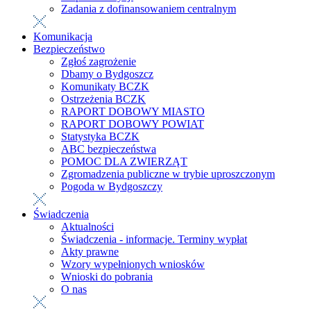
Zadania z dofinansowaniem centralnym
Komunikacja
Bezpieczeństwo
Zgłoś zagrożenie
Dbamy o Bydgoszcz
Komunikaty BCZK
Ostrzeżenia BCZK
RAPORT DOBOWY MIASTO
RAPORT DOBOWY POWIAT
Statystyka BCZK
ABC bezpieczeństwa
POMOC DLA ZWIERZĄT
Zgromadzenia publiczne w trybie uproszczonym
Pogoda w Bydgoszczy
Świadczenia
Aktualności
Świadczenia - informacje. Terminy wypłat
Akty prawne
Wzory wypełnionych wniosków
Wnioski do pobrania
O nas