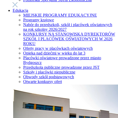
Edukacja
MIEJSKIE PROGRAMY EDUKACYJNE
Programy krajowe
Nabór do przedszkoli, szkół i placówek oświatowych
na rok szkolny 2026/2027
KONKURSY NA STANOWISKA DYREKTORÓW
SZKÓŁ I PLACÓWEK OŚWIATOWYCH W 2026
ROKU
Oferty pracy w placówkach oświatowych
Opieka nad dziećmi w wieku do lat 3
Placówki oświatowe prowadzone przez miasto
Bydgoszcz
Przedszkola publiczne prowadzone przez JST
Szkoły i placówki niepubliczne
Obwody szkół podstawowych
Otwarte konkursy ofert