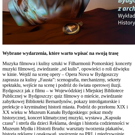
Wybrane wydarzenia, które warto wpisać na swoją trasę
Muzyka filmowa i kulisy sztuki w Filharmonii Pomorskiej: koncerty
muzyki filmowej, zwiedzanie „od kulis”, opowieści o roli dźwięku
w kinie. Wejdź na scenę opery – Opera Nova w Bydgoszczy
zaprasza za kulisy „Fausta”: scenografia, mechanizmy, sekrety
spektaklu, wejście na scenę i podróż do świata operowej iluzji.
Bydgoszcz jak z filmu – w Wojewódzkiej i Miejskiej Bibliotece
Publicznej w Bydgoszczy: quiz filmowy o mieście, zwiedzanie
zabytkowej Biblioteki Bernardynów, pokazy introligatorskie i
prelekcje o kryminalnej historii miasta. Podróż do przełomu XIX i
XX wieku w Muzeum Kanału Bydgoskiego: pokaz mody
historycznej, koncert klimatycznej muzyki, wystawa „Kapsuła
czasu” i strefa dla dzieci Reklama, design i historia codzienności w
Muzeum Mydła i Historii Brudu: warsztaty tworzenia plakatów,
historia reklamy i opakowań, spojrzenie na PRL i międzywojnie.