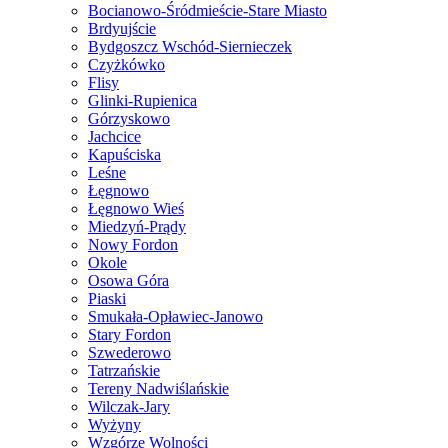
Bocianowo-Śródmieście-Stare Miasto
Brdyujście
Bydgoszcz Wschód-Siernieczek
Czyżkówko
Flisy
Glinki-Rupienica
Górzyskowo
Jachcice
Kapuściska
Leśne
Łęgnowo
Łęgnowo Wieś
Miedzyń-Prądy
Nowy Fordon
Okole
Osowa Góra
Piaski
Smukała-Opławiec-Janowo
Stary Fordon
Szwederowo
Tatrzańskie
Tereny Nadwiślańskie
Wilczak-Jary
Wyżyny
Wzgórze Wolności