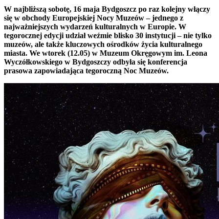
W najbliższą sobotę, 16 maja Bydgoszcz po raz kolejny włączy
się w obchody Europejskiej Nocy Muzeów – jednego z
najważniejszych wydarzeń kulturalnych w Europie. W
tegorocznej edycji udział weźmie blisko 30 instytucji – nie tylko
muzeów, ale także kluczowych ośrodków życia kulturalnego
miasta. We wtorek (12.05) w Muzeum Okręgowym im. Leona
Wyczółkowskiego w Bydgoszczy odbyła się konferencja
prasowa zapowiadająca tegoroczną Noc Muzeów.