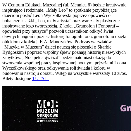
W Centrum Edukacji Muzealnej (ul. Mennica 6) będzie kreatywnie,
inspirująco i rodzinnie. „Mały Leo” to spotkanie przybliżające
dzieciom postać Leon Wyczółkowski poprzez opowieści o
bohaterze książki „Leo, mały artysta” oraz warsztaty plastyczne
inspirowane jego twórczością. Z kolei „Gramofon i Fonograf –
opowieści przy muzyce” pozwoli uczestnikom odkryć świat
dawnych nagrań i poznać historię fonografu oraz gramofonu dzięki
obiektom z kolekcji E.A. Mańczaków. Podczas warsztatów
„Muzyka w Muzeum” dzieci nauczą się piosenki o Skarbie
Bydgoskim i poprzez wspólny śpiew poznają historię niezwykłych
zabytków. „Noc pełna gwiazd” będzie natomiast okazją do
stworzenia wspólnej pracy inspirowanej nocnymi pejzażami Leona
Wyczółkowskiego oraz odkrywania roli światła i koloru w
budowaniu nastroju obrazu. Wstęp na wszystkie warsztaty 10 zł/os.
Bilety dostępne
TUTAJ.