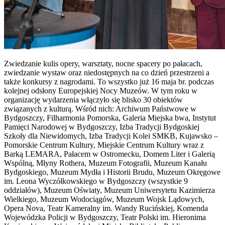
Zwiedzanie kulis opery, warsztaty, nocne spacery po pałacach,
zwiedzanie wystaw oraz niedostępnych na co dzień przestrzeni a
także konkursy z nagrodami. To wszystko już 16 maja br. podczas
kolejnej odsłony Europejskiej Nocy Muzeów. W tym roku w
organizację wydarzenia włączyło się blisko 30 obiektów
związanych z kulturą. Wśród nich: Archiwum Państwowe w
Bydgoszczy, Filharmonia Pomorska, Galeria Miejska bwa, Instytut
Pamięci Narodowej w Bydgoszczy, Izba Tradycji Bydgoskiej
Szkoły dla Niewidomych, Izba Tradycji Kolei SMKB, Kujawsko –
Pomorskie Centrum Kultury, Miejskie Centrum Kultury wraz z
Barką LEMARA, Pałacem w Ostromecku, Domem Liter i Galerią
Wspólną, Młyny Rothera, Muzeum Fotografii, Muzeum Kanału
Bydgoskiego, Muzeum Mydła i Historii Brudu, Muzeum Okręgowe
im. Leona Wyczółkowskiego w Bydgoszczy (wszystkie 9
oddziałów), Muzeum Oświaty, Muzeum Uniwersytetu Kazimierza
Wielkiego, Muzeum Wodociągów, Muzeum Wojsk Lądowych,
Opera Nova, Teatr Kameralny im. Wandy Rucińskiej, Komenda
Wojewódzka Policji w Bydgoszczy, Teatr Polski im. Hieronima