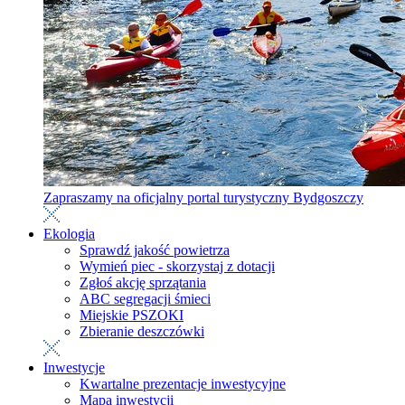
Zapraszamy na oficjalny portal turystyczny Bydgoszczy
Ekologia
Sprawdź jakość powietrza
Wymień piec - skorzystaj z dotacji
Zgłoś akcję sprzątania
ABC segregacji śmieci
Miejskie PSZOKI
Zbieranie deszczówki
Inwestycje
Kwartalne prezentacje inwestycyjne
Mapa inwestycji