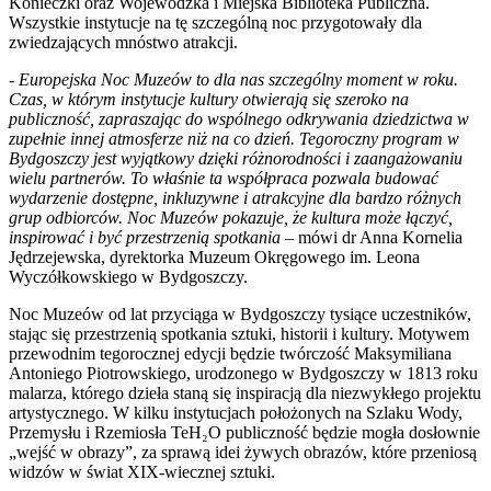
Konieczki oraz Wojewódzka i Miejska Biblioteka Publiczna.
Wszystkie instytucje na tę szczególną noc przygotowały dla
zwiedzających mnóstwo atrakcji.
-
Europejska Noc Muzeów to dla nas szczególny moment w roku.
Czas, w którym instytucje kultury otwierają się szeroko na
publiczność, zapraszając do wspólnego odkrywania dziedzictwa w
zupełnie innej atmosferze niż na co dzień. Tegoroczny program w
Bydgoszczy jest wyjątkowy dzięki różnorodności i zaangażowaniu
wielu partnerów. To właśnie ta współpraca pozwala budować
wydarzenie dostępne, inkluzywne i atrakcyjne dla bardzo różnych
grup odbiorców. Noc Muzeów pokazuje, że kultura może łączyć,
inspirować i być przestrzenią spotkania
– mówi dr Anna Kornelia
Jędrzejewska, dyrektorka Muzeum Okręgowego im. Leona
Wyczółkowskiego w Bydgoszczy.
Noc Muzeów od lat przyciąga w Bydgoszczy tysiące uczestników,
stając się przestrzenią spotkania sztuki, historii i kultury. Motywem
przewodnim tegorocznej edycji będzie twórczość Maksymiliana
Antoniego Piotrowskiego, urodzonego w Bydgoszczy w 1813 roku
malarza, którego dzieła staną się inspiracją dla niezwykłego projektu
artystycznego. W kilku instytucjach położonych na Szlaku Wody,
Przemysłu i Rzemiosła TeH₂O publiczność będzie mogła dosłownie
„wejść w obrazy”, za sprawą idei żywych obrazów, które przeniosą
widzów w świat XIX-wiecznej sztuki.