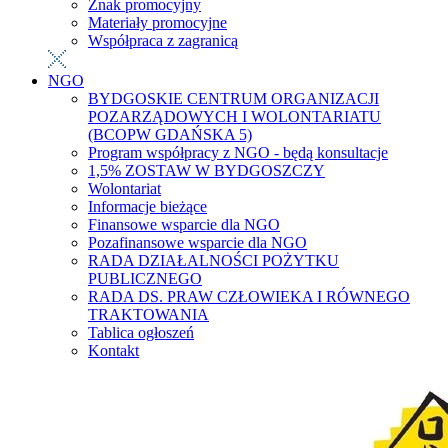
Znak promocyjny
Materiały promocyjne
Współpraca z zagranicą
NGO
BYDGOSKIE CENTRUM ORGANIZACJI
POZARZĄDOWYCH I WOLONTARIATU
(BCOPW GDAŃSKA 5)
Program współpracy z NGO - będą konsultacje
1,5% ZOSTAW W BYDGOSZCZY
Wolontariat
Informacje bieżące
Finansowe wsparcie dla NGO
Pozafinansowe wsparcie dla NGO
RADA DZIAŁALNOŚCI POŻYTKU
PUBLICZNEGO
RADA DS. PRAW CZŁOWIEKA I RÓWNEGO
TRAKTOWANIA
Tablica ogłoszeń
Kontakt