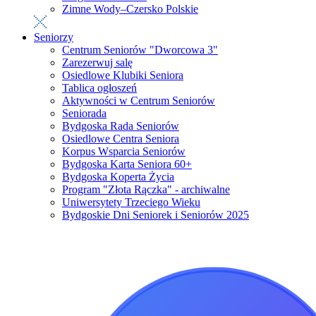
Zimne Wody–Czersko Polskie
Seniorzy
Centrum Seniorów "Dworcowa 3"
Zarezerwuj salę
Osiedlowe Klubiki Seniora
Tablica ogłoszeń
Aktywności w Centrum Seniorów
Seniorada
Bydgoska Rada Seniorów
Osiedlowe Centra Seniora
Korpus Wsparcia Seniorów
Bydgoska Karta Seniora 60+
Bydgoska Koperta Życia
Program "Złota Rączka" - archiwalne
Uniwersytety Trzeciego Wieku
Bydgoskie Dni Seniorek i Seniorów 2025