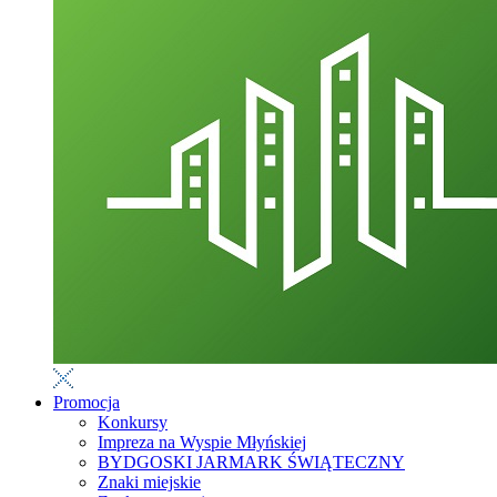
Promocja
Konkursy
Impreza na Wyspie Młyńskiej
BYDGOSKI JARMARK ŚWIĄTECZNY
Znaki miejskie