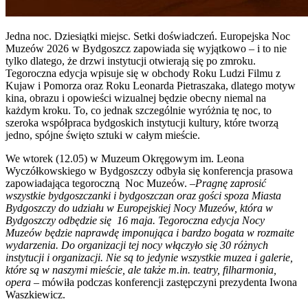
Jedna noc. Dziesiątki miejsc. Setki doświadczeń. Europejska Noc
Muzeów 2026 w Bydgoszcz zapowiada się wyjątkowo – i to nie
tylko dlatego, że drzwi instytucji otwierają się po zmroku.
Tegoroczna edycja wpisuje się w obchody Roku Ludzi Filmu z
Kujaw i Pomorza oraz Roku Leonarda Pietraszaka, dlatego motyw
kina, obrazu i opowieści wizualnej będzie obecny niemal na
każdym kroku. To, co jednak szczególnie wyróżnia tę noc, to
szeroka współpraca bydgoskich instytucji kultury, które tworzą
jedno, spójne święto sztuki w całym mieście.
We wtorek (12.05) w Muzeum Okręgowym im. Leona
Wyczółkowskiego w Bydgoszczy odbyła się konferencja prasowa
zapowiadająca tegoroczną Noc Muzeów. –
Pragnę zaprosić
wszystkie bydgoszczanki i bydgoszczan oraz gości spoza Miasta
Bydgoszczy do udziału w Europejskiej Nocy Muzeów, która w
Bydgoszczy odbędzie się 16 maja. Tegoroczna edycja Nocy
Muzeów będzie naprawdę imponująca i bardzo bogata w rozmaite
wydarzenia. Do organizacji tej nocy włączyło się 30 różnych
instytucji i organizacji. Nie są to jedynie wszystkie muzea i galerie,
które są w naszymi mieście, ale także m.in. teatry, filharmonia,
opera
– mówiła podczas konferencji zastępczyni prezydenta Iwona
Waszkiewicz.