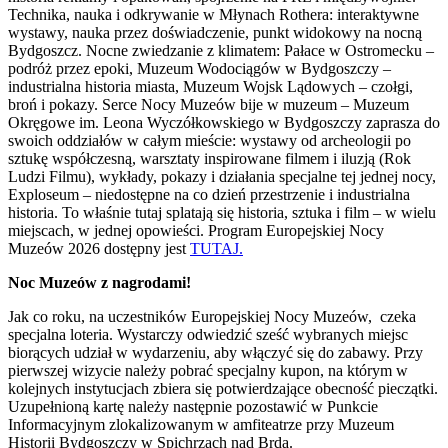
Technika, nauka i odkrywanie w Młynach Rothera: interaktywne
wystawy, nauka przez doświadczenie, punkt widokowy na nocną
Bydgoszcz. Nocne zwiedzanie z klimatem: Pałace w Ostromecku –
podróż przez epoki, Muzeum Wodociągów w Bydgoszczy –
industrialna historia miasta, Muzeum Wojsk Lądowych – czołgi,
broń i pokazy. Serce Nocy Muzeów bije w muzeum – Muzeum
Okręgowe im. Leona Wyczółkowskiego w Bydgoszczy zaprasza do
swoich oddziałów w całym mieście: wystawy od archeologii po
sztukę współczesną, warsztaty inspirowane filmem i iluzją (Rok
Ludzi Filmu), wykłady, pokazy i działania specjalne tej jednej nocy,
Exploseum – niedostępne na co dzień przestrzenie i industrialna
historia. To właśnie tutaj splatają się historia, sztuka i film – w wielu
miejscach, w jednej opowieści. Program Europejskiej Nocy
Muzeów 2026 dostępny jest
TUTAJ.
Noc Muzeów z nagrodami!
Jak co roku, na uczestników Europejskiej Nocy Muzeów, czeka
specjalna loteria. Wystarczy odwiedzić sześć wybranych miejsc
biorących udział w wydarzeniu, aby włączyć się do zabawy. Przy
pierwszej wizycie należy pobrać specjalny kupon, na którym w
kolejnych instytucjach zbiera się potwierdzające obecność pieczątki.
Uzupełnioną kartę należy następnie pozostawić w Punkcie
Informacyjnym zlokalizowanym w amfiteatrze przy Muzeum
Historii Bydgoszczy w Spichrzach nad Brdą.