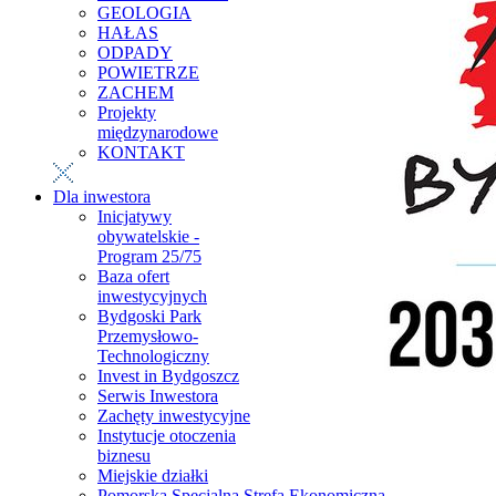
GEOLOGIA
HAŁAS
ODPADY
POWIETRZE
ZACHEM
Projekty
międzynarodowe
KONTAKT
Dla inwestora
Inicjatywy
obywatelskie -
Program 25/75
Baza ofert
inwestycyjnych
Bydgoski Park
Przemysłowo-
Technologiczny
Invest in Bydgoszcz
Serwis Inwestora
Zachęty inwestycyjne
Instytucje otoczenia
biznesu
Miejskie działki
Pomorska Specjalna Strefa Ekonomiczna