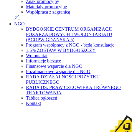
Znak promocyjny
Materiały promocyjne
Współpraca z zagranicą
NGO
BYDGOSKIE CENTRUM ORGANIZACJI
POZARZĄDOWYCH I WOLONTARIATU
(BCOPW GDAŃSKA 5)
Program współpracy z NGO - będą konsultacje
1,5% ZOSTAW W BYDGOSZCZY
Wolontariat
Informacje bieżące
Finansowe wsparcie dla NGO
Pozafinansowe wsparcie dla NGO
RADA DZIAŁALNOŚCI POŻYTKU
PUBLICZNEGO
RADA DS. PRAW CZŁOWIEKA I RÓWNEGO
TRAKTOWANIA
Tablica ogłoszeń
Kontakt