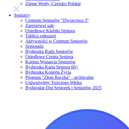
Zimne Wody–Czersko Polskie
Seniorzy
Centrum Seniorów "Dworcowa 3"
Zarezerwuj salę
Osiedlowe Klubiki Seniora
Tablica ogłoszeń
Aktywności w Centrum Seniorów
Seniorada
Bydgoska Rada Seniorów
Osiedlowe Centra Seniora
Korpus Wsparcia Seniorów
Bydgoska Karta Seniora 60+
Bydgoska Koperta Życia
Program "Złota Rączka" - archiwalne
Uniwersytety Trzeciego Wieku
Bydgoskie Dni Seniorek i Seniorów 2025