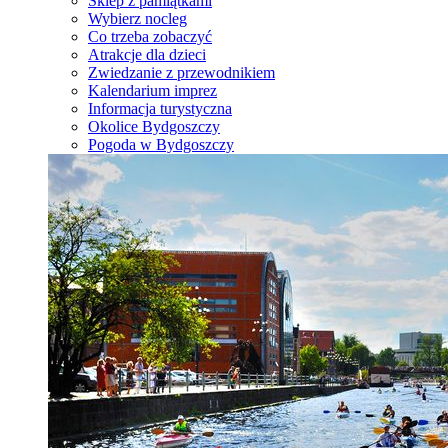
Sklep z pamiątkami
Wybierz nocleg
Co trzeba zobaczyć
Atrakcje dla dzieci
Zwiedzanie z przewodnikiem
Kalendarium imprez
Informacja turystyczna
Okolice Bydgoszczy
Pogoda w Bydgoszczy