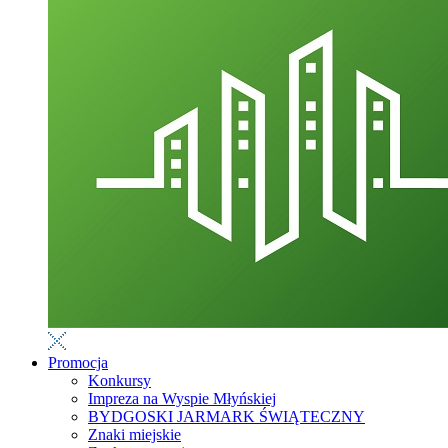
Promocja
Konkursy
Impreza na Wyspie Młyńskiej
BYDGOSKI JARMARK ŚWIĄTECZNY
Znaki miejskie