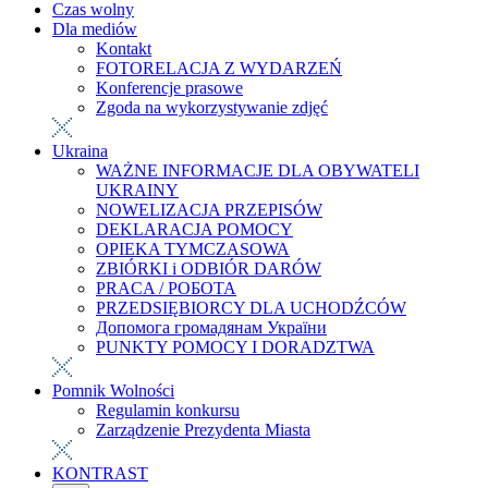
Czas wolny
Dla mediów
Kontakt
FOTORELACJA Z WYDARZEŃ
Konferencje prasowe
Zgoda na wykorzystywanie zdjęć
Ukraina
WAŻNE INFORMACJE DLA OBYWATELI
UKRAINY
NOWELIZACJA PRZEPISÓW
DEKLARACJA POMOCY
OPIEKA TYMCZASOWA
ZBIÓRKI i ODBIÓR DARÓW
PRACA / РОБОТА
PRZEDSIĘBIORCY DLA UCHODŹCÓW
Допомога громадянам України
PUNKTY POMOCY I DORADZTWA
Pomnik Wolności
Regulamin konkursu
Zarządzenie Prezydenta Miasta
KONTRAST