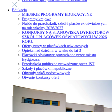
Edukacja
MIEJSKIE PROGRAMY EDUKACYJNE
Programy krajowe
Nabór do przedszkoli, szkół i placówek oświatowych
na rok szkolny 2026/2027
KONKURSY NA STANOWISKA DYREKTORÓW
SZKÓŁ I PLACÓWEK OŚWIATOWYCH W 2026
ROKU
Oferty pracy w placówkach oświatowych
Opieka nad dziećmi w wieku do lat 3
Placówki oświatowe prowadzone przez miasto
Bydgoszcz
Przedszkola publiczne prowadzone przez JST
Szkoły i placówki niepubliczne
Obwody szkół podstawowych
Otwarte konkursy ofert