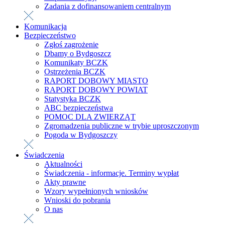
Zadania z dofinansowaniem centralnym
Komunikacja
Bezpieczeństwo
Zgłoś zagrożenie
Dbamy o Bydgoszcz
Komunikaty BCZK
Ostrzeżenia BCZK
RAPORT DOBOWY MIASTO
RAPORT DOBOWY POWIAT
Statystyka BCZK
ABC bezpieczeństwa
POMOC DLA ZWIERZĄT
Zgromadzenia publiczne w trybie uproszczonym
Pogoda w Bydgoszczy
Świadczenia
Aktualności
Świadczenia - informacje. Terminy wypłat
Akty prawne
Wzory wypełnionych wniosków
Wnioski do pobrania
O nas