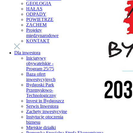
GEOLOGIA
HAŁAS
ODPADY
POWIETRZE
ZACHEM
Projekty
międzynarodowe
KONTAKT
Dla inwestora
Inicjatywy
obywatelskie -
Program 25/75
Baza ofert
inwestycyjnych
Bydgoski Park
Przemysłowo-
Technologiczny
Invest in Bydgoszcz
Serwis Inwestora
Zachęty inwestycyjne
Instytucje otoczenia
biznesu
Miejskie działki
Pomorska Specjalna Strefa Ekonomiczna