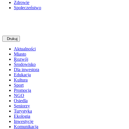
Zdrowie
Społeczeństwo
Drukuj
Aktualności
Miasto
Rozwój
Środowisko
Dla inwestora
Edukacja
Kultura
Sport
Promocja
NGO
Osiedla
Seniorzy
Turystyka
Ekologia
Inwestycje
Komunikacja