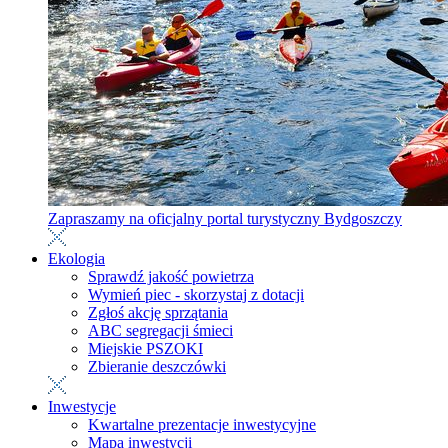
Zapraszamy na oficjalny portal turystyczny Bydgoszczy
Ekologia
Sprawdź jakość powietrza
Wymień piec - skorzystaj z dotacji
Zgłoś akcję sprzątania
ABC segregacji śmieci
Miejskie PSZOKI
Zbieranie deszczówki
Inwestycje
Kwartalne prezentacje inwestycyjne
Mapa inwestycji