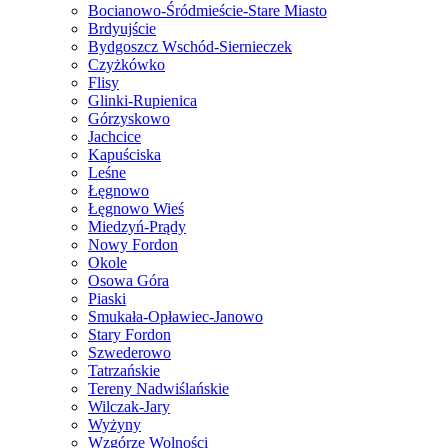
Bocianowo-Śródmieście-Stare Miasto
Brdyujście
Bydgoszcz Wschód-Siernieczek
Czyżkówko
Flisy
Glinki-Rupienica
Górzyskowo
Jachcice
Kapuściska
Leśne
Łęgnowo
Łęgnowo Wieś
Miedzyń-Prądy
Nowy Fordon
Okole
Osowa Góra
Piaski
Smukała-Opławiec-Janowo
Stary Fordon
Szwederowo
Tatrzańskie
Tereny Nadwiślańskie
Wilczak-Jary
Wyżyny
Wzgórze Wolności