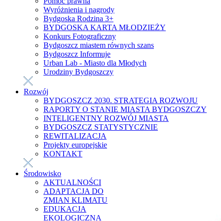
Pomoc prawna
Wyróżnienia i nagrody
Bydgoska Rodzina 3+
BYDGOSKA KARTA MŁODZIEŻY
Konkurs Fotograficzny
Bydgoszcz miastem równych szans
Bydgoszcz Informuje
Urban Lab - Miasto dla Młodych
Urodziny Bydgoszczy
Rozwój
BYDGOSZCZ 2030. STRATEGIA ROZWOJU
RAPORTY O STANIE MIASTA BYDGOSZCZY
INTELIGENTNY ROZWÓJ MIASTA
BYDGOSZCZ STATYSTYCZNIE
REWITALIZACJA
Projekty europejskie
KONTAKT
Środowisko
AKTUALNOŚCI
ADAPTACJA DO
ZMIAN KLIMATU
EDUKACJA
EKOLOGICZNA