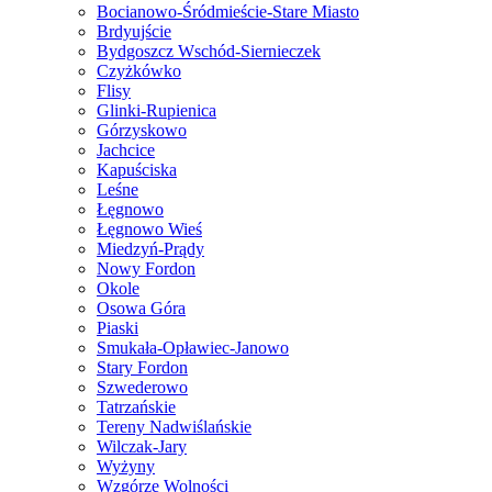
Bocianowo-Śródmieście-Stare Miasto
Brdyujście
Bydgoszcz Wschód-Siernieczek
Czyżkówko
Flisy
Glinki-Rupienica
Górzyskowo
Jachcice
Kapuściska
Leśne
Łęgnowo
Łęgnowo Wieś
Miedzyń-Prądy
Nowy Fordon
Okole
Osowa Góra
Piaski
Smukała-Opławiec-Janowo
Stary Fordon
Szwederowo
Tatrzańskie
Tereny Nadwiślańskie
Wilczak-Jary
Wyżyny
Wzgórze Wolności