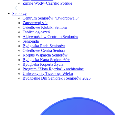
Zimne Wody–Czersko Polskie
Seniorzy
Centrum Seniorów "Dworcowa 3"
Zarezerwuj salę
Osiedlowe Klubiki Seniora
Tablica ogłoszeń
Aktywności w Centrum Seniorów
Seniorada
Bydgoska Rada Seniorów
Osiedlowe Centra Seniora
Korpus Wsparcia Seniorów
Bydgoska Karta Seniora 60+
Bydgoska Koperta Życia
Program "Złota Rączka" - archiwalne
Uniwersytety Trzeciego Wieku
Bydgoskie Dni Seniorek i Seniorów 2025