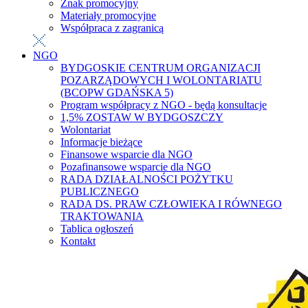
Znak promocyjny
Materiały promocyjne
Współpraca z zagranicą
NGO
BYDGOSKIE CENTRUM ORGANIZACJI
POZARZĄDOWYCH I WOLONTARIATU
(BCOPW GDAŃSKA 5)
Program współpracy z NGO - będą konsultacje
1,5% ZOSTAW W BYDGOSZCZY
Wolontariat
Informacje bieżące
Finansowe wsparcie dla NGO
Pozafinansowe wsparcie dla NGO
RADA DZIAŁALNOŚCI POŻYTKU
PUBLICZNEGO
RADA DS. PRAW CZŁOWIEKA I RÓWNEGO
TRAKTOWANIA
Tablica ogłoszeń
Kontakt