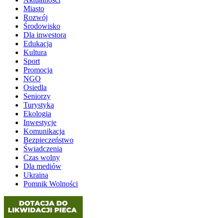
Miasto
Rozwój
Środowisko
Dla inwestora
Edukacja
Kultura
Sport
Promocja
NGO
Osiedla
Seniorzy
Turystyka
Ekologia
Inwestycje
Komunikacja
Bezpieczeństwo
Świadczenia
Czas wolny
Dla mediów
Ukraina
Pomnik Wolności