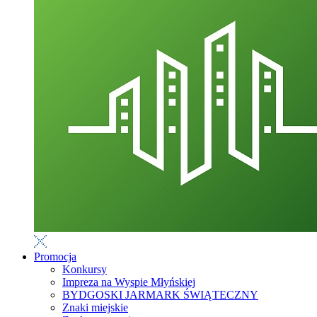
Promocja
Konkursy
Impreza na Wyspie Młyńskiej
BYDGOSKI JARMARK ŚWIĄTECZNY
Znaki miejskie