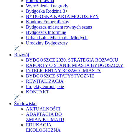
Pomoc prawna
Wyróżnienia i nagrody
Bydgoska Rodzina 3+
BYDGOSKA KARTA MŁODZIEŻY
Konkurs Fotograficzny
Bydgoszcz miastem równych szans
Bydgoszcz Informuje
Urban Lab - Miasto dla Młodych
Urodziny Bydgoszczy
Rozwój
BYDGOSZCZ 2030. STRATEGIA ROZWOJU
RAPORTY O STANIE MIASTA BYDGOSZCZY
INTELIGENTNY ROZWÓJ MIASTA
BYDGOSZCZ STATYSTYCZNIE
REWITALIZACJA
Projekty europejskie
KONTAKT
Środowisko
AKTUALNOŚCI
ADAPTACJA DO
ZMIAN KLIMATU
EDUKACJA
EKOLOGICZNA