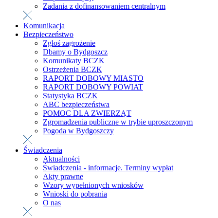
Zadania z dofinansowaniem centralnym
Komunikacja
Bezpieczeństwo
Zgłoś zagrożenie
Dbamy o Bydgoszcz
Komunikaty BCZK
Ostrzeżenia BCZK
RAPORT DOBOWY MIASTO
RAPORT DOBOWY POWIAT
Statystyka BCZK
ABC bezpieczeństwa
POMOC DLA ZWIERZĄT
Zgromadzenia publiczne w trybie uproszczonym
Pogoda w Bydgoszczy
Świadczenia
Aktualności
Świadczenia - informacje. Terminy wypłat
Akty prawne
Wzory wypełnionych wniosków
Wnioski do pobrania
O nas