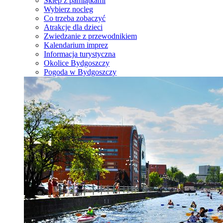
Sklep z pamiątkami
Wybierz nocleg
Co trzeba zobaczyć
Atrakcje dla dzieci
Zwiedzanie z przewodnikiem
Kalendarium imprez
Informacja turystyczna
Okolice Bydgoszczy
Pogoda w Bydgoszczy