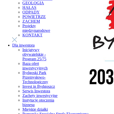
GEOLOGIA
HAŁAS
ODPADY
POWIETRZE
ZACHEM
Projekty
międzynarodowe
KONTAKT
Dla inwestora
Inicjatywy
obywatelskie -
Program 25/75
Baza ofert
inwestycyjnych
Bydgoski Park
Przemysłowo-
Technologiczny
Invest in Bydgoszcz
Serwis Inwestora
Zachęty inwestycyjne
Instytucje otoczenia
biznesu
Miejskie działki
Pomorska Specjalna Strefa Ekonomiczna