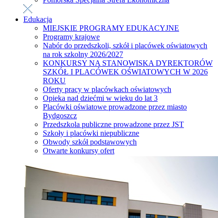
Edukacja
MIEJSKIE PROGRAMY EDUKACYJNE
Programy krajowe
Nabór do przedszkoli, szkół i placówek oświatowych
na rok szkolny 2026/2027
KONKURSY NA STANOWISKA DYREKTORÓW
SZKÓŁ I PLACÓWEK OŚWIATOWYCH W 2026
ROKU
Oferty pracy w placówkach oświatowych
Opieka nad dziećmi w wieku do lat 3
Placówki oświatowe prowadzone przez miasto
Bydgoszcz
Przedszkola publiczne prowadzone przez JST
Szkoły i placówki niepubliczne
Obwody szkół podstawowych
Otwarte konkursy ofert