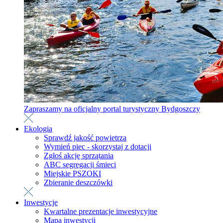
Zapraszamy na oficjalny portal turystyczny Bydgoszczy
Ekologia
Sprawdź jakość powietrza
Wymień piec - skorzystaj z dotacji
Zgłoś akcję sprzątania
ABC segregacji śmieci
Miejskie PSZOKI
Zbieranie deszczówki
Inwestycje
Kwartalne prezentacje inwestycyjne
Mapa inwestycji