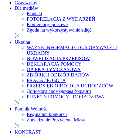
Czas wolny
Dla mediów
Kontakt
FOTORELACJA Z WYDARZEŃ
Konferencje prasowe
Zgoda na wykorzystywanie zdjęć
Ukraina
WAŻNE INFORMACJE DLA OBYWATELI
UKRAINY
NOWELIZACJA PRZEPISÓW
DEKLARACJA POMOCY
OPIEKA TYMCZASOWA
ZBIÓRKI i ODBIÓR DARÓW
PRACA / РОБОТА
PRZEDSIĘBIORCY DLA UCHODŹCÓW
Допомога громадянам України
PUNKTY POMOCY I DORADZTWA
Pomnik Wolności
Regulamin konkursu
Zarządzenie Prezydenta Miasta
KONTRAST