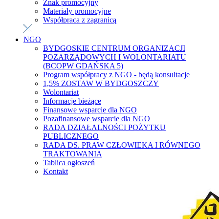
Znak promocyjny
Materiały promocyjne
Współpraca z zagranicą
NGO
BYDGOSKIE CENTRUM ORGANIZACJI
POZARZĄDOWYCH I WOLONTARIATU
(BCOPW GDAŃSKA 5)
Program współpracy z NGO - będą konsultacje
1,5% ZOSTAW W BYDGOSZCZY
Wolontariat
Informacje bieżące
Finansowe wsparcie dla NGO
Pozafinansowe wsparcie dla NGO
RADA DZIAŁALNOŚCI POŻYTKU
PUBLICZNEGO
RADA DS. PRAW CZŁOWIEKA I RÓWNEGO
TRAKTOWANIA
Tablica ogłoszeń
Kontakt