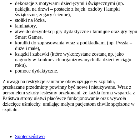
dekoracje z motywami dziecięcymi i świątecznymi (np.
naklejki na drzwi – postacie z bajek, ozdoby i lampki
świąteczne, zegary ścienne),
stoliki na łóżka,
laminatory,
atwe do dezynfekcji gry dydaktyczne i familijne oraz gry typu
Smart Games,
koraliki do zaprasowania wraz z podkładkami (np. Pyssla –
duże i małe),
książki i zabawki (które wykorzystane zostaną np. jako
nagrody w konkursach organizowanych dla dzieci w ciągu
roku),
pomoce dydaktyczne.
Z uwagi na restrykcje sanitarne obowiązujące w szpitalu,
przekazane przedmioty powinny być nowe i nieużywane. Wraz z
personelem szkoły jesteśmy przekonani, że każda forma wsparcia z
Państwa strony ułatwi placówce funkcjonowanie oraz wywoła
dziecięce uśmiechy, umilając małym pacjentom chwile spędzone w
szpitalu.
Społeczeństwo