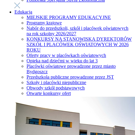
Edukacja
MIEJSKIE PROGRAMY EDUKACYJNE
Programy krajowe
Nabór do przedszkoli, szkół i placówek oświatowych
na rok szkolny 2026/2027
KONKURSY NA STANOWISKA DYREKTORÓW
SZKÓŁ I PLACÓWEK OŚWIATOWYCH W 2026
ROKU
Oferty pracy w placówkach oświatowych
Opieka nad dziećmi w wieku do lat 3
Placówki oświatowe prowadzone przez miasto
Bydgoszcz
Przedszkola publiczne prowadzone przez JST
Szkoły i placówki niepubliczne
Obwody szkół podstawowych
Otwarte konkursy ofert