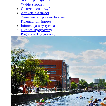
Sklep z pamiątkami
Wybierz nocleg
Co trzeba zobaczyć
Atrakcje dla dzieci
Zwiedzanie z przewodnikiem
Kalendarium imprez
Informacja turystyczna
Okolice Bydgoszczy
Pogoda w Bydgoszczy