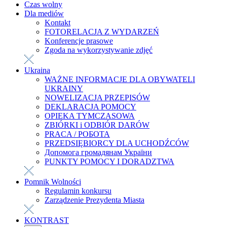
Czas wolny
Dla mediów
Kontakt
FOTORELACJA Z WYDARZEŃ
Konferencje prasowe
Zgoda na wykorzystywanie zdjęć
Ukraina
WAŻNE INFORMACJE DLA OBYWATELI
UKRAINY
NOWELIZACJA PRZEPISÓW
DEKLARACJA POMOCY
OPIEKA TYMCZASOWA
ZBIÓRKI i ODBIÓR DARÓW
PRACA / РОБОТА
PRZEDSIĘBIORCY DLA UCHODŹCÓW
Допомога громадянам України
PUNKTY POMOCY I DORADZTWA
Pomnik Wolności
Regulamin konkursu
Zarządzenie Prezydenta Miasta
KONTRAST