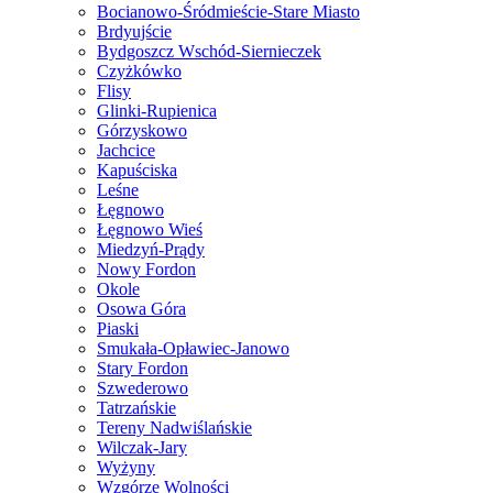
Bocianowo-Śródmieście-Stare Miasto
Brdyujście
Bydgoszcz Wschód-Siernieczek
Czyżkówko
Flisy
Glinki-Rupienica
Górzyskowo
Jachcice
Kapuściska
Leśne
Łęgnowo
Łęgnowo Wieś
Miedzyń-Prądy
Nowy Fordon
Okole
Osowa Góra
Piaski
Smukała-Opławiec-Janowo
Stary Fordon
Szwederowo
Tatrzańskie
Tereny Nadwiślańskie
Wilczak-Jary
Wyżyny
Wzgórze Wolności