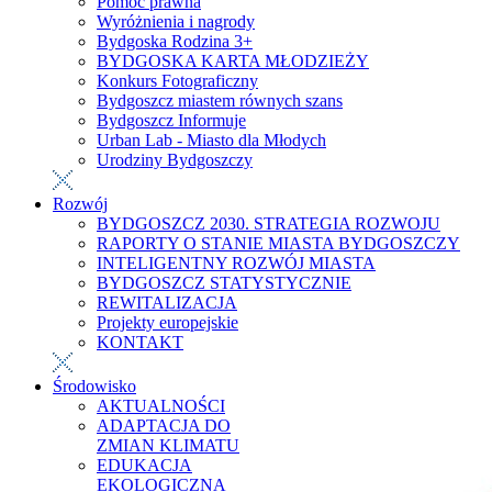
Pomoc prawna
Wyróżnienia i nagrody
Bydgoska Rodzina 3+
BYDGOSKA KARTA MŁODZIEŻY
Konkurs Fotograficzny
Bydgoszcz miastem równych szans
Bydgoszcz Informuje
Urban Lab - Miasto dla Młodych
Urodziny Bydgoszczy
Rozwój
BYDGOSZCZ 2030. STRATEGIA ROZWOJU
RAPORTY O STANIE MIASTA BYDGOSZCZY
INTELIGENTNY ROZWÓJ MIASTA
BYDGOSZCZ STATYSTYCZNIE
REWITALIZACJA
Projekty europejskie
KONTAKT
Środowisko
AKTUALNOŚCI
ADAPTACJA DO
ZMIAN KLIMATU
EDUKACJA
EKOLOGICZNA