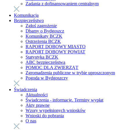
Zadania z dofinansowaniem centralnym
Komunikacja
Bezpieczeństwo
Zgłoś zagrożenie
Dbamy o Bydgoszcz
Komunikaty BCZK
Ostrzeżenia BCZK
RAPORT DOBOWY MIASTO
RAPORT DOBOWY POWIAT
Statystyka BCZK
ABC bezpieczeństwa
POMOC DLA ZWIERZĄT
Zgromadzenia publiczne w trybie uproszczonym
Pogoda w Bydgoszczy
Świadczenia
Aktualności
Świadczenia - informacje. Terminy wypłat
Akty prawne
Wzory wypełnionych wniosków
Wnioski do pobrania
O nas