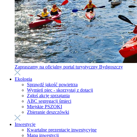
Zapraszamy na oficjalny portal turystyczny Bydgoszczy
Ekologia
Sprawdź jakość powietrza
Wymień piec - skorzystaj z dotacji
Zgłoś akcję sprzątania
ABC segregacji śmieci
Miejskie PSZOKI
Zbieranie deszczówki
Inwestycje
Kwartalne prezentacje inwestycyjne
Mapa inwestycji