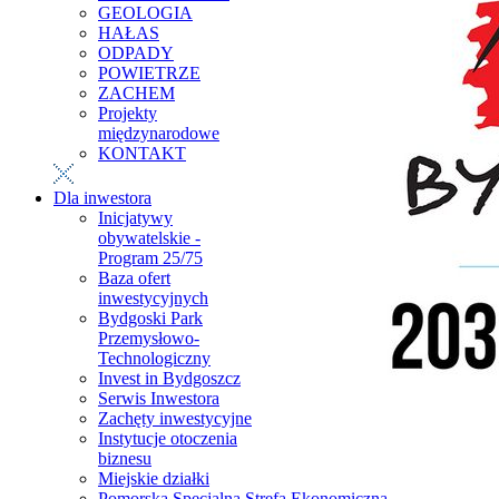
GEOLOGIA
HAŁAS
ODPADY
POWIETRZE
ZACHEM
Projekty
międzynarodowe
KONTAKT
Dla inwestora
Inicjatywy
obywatelskie -
Program 25/75
Baza ofert
inwestycyjnych
Bydgoski Park
Przemysłowo-
Technologiczny
Invest in Bydgoszcz
Serwis Inwestora
Zachęty inwestycyjne
Instytucje otoczenia
biznesu
Miejskie działki
Pomorska Specjalna Strefa Ekonomiczna