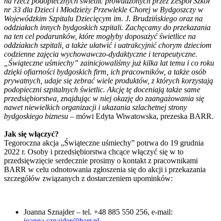
na rzecz podopiecznych świetlic prowadzonych przez Zespół Szkół
nr 33 dla Dzieci i Młodzieży Przewlekle Chorej w Bydgoszczy w
Wojewódzkim Szpitalu Dziecięcym im. J. Brudzińskiego oraz na
oddziałach innych bydgoskich szpitali. Zachęcamy do przekazania
na ten cel podarunków, które mogłyby doposażyć świetlice na
oddziałach szpitali, a także ułatwić i uatrakcyjnić chorym dzieciom
codzienne zajęcia wychowawczo-dydaktyczne i terapeutyczne.
„Świąteczne uśmiechy” zainicjowaliśmy już kilka lat temu i co roku
dzięki ofiarności bydgoskich firm, ich pracowników, a także osób
prywatnych, udaje się zebrać wiele produktów, z których korzystają
podopieczni szpitalnych świetlic. Akcję tę doceniają także same
przedsiębiorstwa, znajdując w niej okazję do zaangażowania się
nawet niewielkich organizacji i ukazania szlachetnej strony
bydgoskiego biznesu
– mówi Edyta Wiwatowska, prezeska BARR.
Jak się włączyć?
Tegoroczna akcja „Świąteczne uśmiechy” potrwa do 19 grudnia
2022 r. Osoby i przedsiębiorstwa chcące włączyć się w to
przedsięwzięcie serdecznie prosimy o kontakt z pracownikami
BARR w celu odnotowania zgłoszenia się do akcji i przekazania
szczegółów związanych z dostarczeniem upominków:
Joanna Sznajder – tel. +48 885 550 256, e-mail:
joanna.sznajder@barr.pl