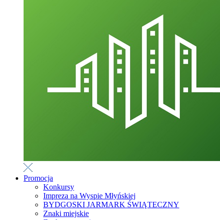
Promocja
Konkursy
Impreza na Wyspie Młyńskiej
BYDGOSKI JARMARK ŚWIĄTECZNY
Znaki miejskie