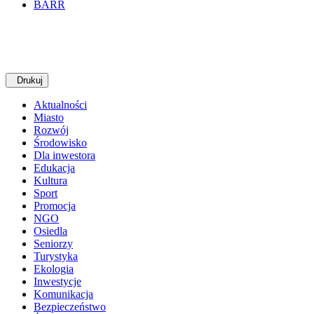
BARR
Drukuj
Aktualności
Miasto
Rozwój
Środowisko
Dla inwestora
Edukacja
Kultura
Sport
Promocja
NGO
Osiedla
Seniorzy
Turystyka
Ekologia
Inwestycje
Komunikacja
Bezpieczeństwo