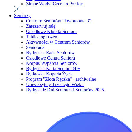
Zimne Wody–Czersko Polskie
Seniorzy
Centrum Seniorów "Dworcowa 3"
Zarezerwuj salę
Osiedlowe Klubiki Seniora
Tablica ogłoszeń
Aktywności w Centrum Seniorów
Seniorada
Bydgoska Rada Seniorów
Osiedlowe Centra Seniora
Korpus Wsparcia Seniorów
Bydgoska Karta Seniora 60+
Bydgoska Koperta Życia
Program "Złota Rączka" - archiwalne
Uniwersytety Trzeciego Wieku
Bydgoskie Dni Seniorek i Seniorów 2025