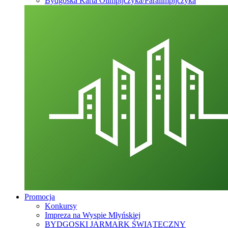
Bydgoska Karta Olimpijczyka/Paralimpijczyka
Promocja
Konkursy
Impreza na Wyspie Młyńskiej
BYDGOSKI JARMARK ŚWIĄTECZNY