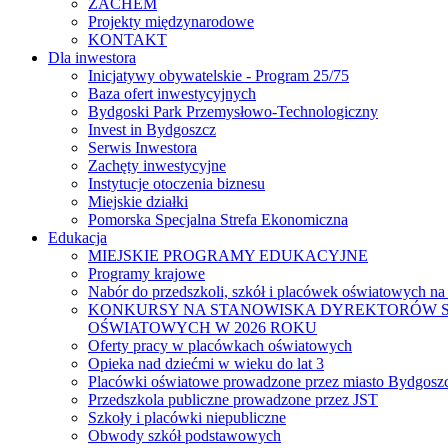
ZACHEM
Projekty międzynarodowe
KONTAKT
Dla inwestora
Inicjatywy obywatelskie - Program 25/75
Baza ofert inwestycyjnych
Bydgoski Park Przemysłowo-Technologiczny
Invest in Bydgoszcz
Serwis Inwestora
Zachęty inwestycyjne
Instytucje otoczenia biznesu
Miejskie działki
Pomorska Specjalna Strefa Ekonomiczna
Edukacja
MIEJSKIE PROGRAMY EDUKACYJNE
Programy krajowe
Nabór do przedszkoli, szkół i placówek oświatowych na
KONKURSY NA STANOWISKA DYREKTORÓW S
OŚWIATOWYCH W 2026 ROKU
Oferty pracy w placówkach oświatowych
Opieka nad dziećmi w wieku do lat 3
Placówki oświatowe prowadzone przez miasto Bydgosz
Przedszkola publiczne prowadzone przez JST
Szkoły i placówki niepubliczne
Obwody szkół podstawowych