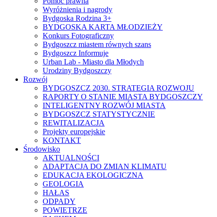
Pomoc prawna
Wyróżnienia i nagrody
Bydgoska Rodzina 3+
BYDGOSKA KARTA MŁODZIEŻY
Konkurs Fotograficzny
Bydgoszcz miastem równych szans
Bydgoszcz Informuje
Urban Lab - Miasto dla Młodych
Urodziny Bydgoszczy
Rozwój
BYDGOSZCZ 2030. STRATEGIA ROZWOJU
RAPORTY O STANIE MIASTA BYDGOSZCZY
INTELIGENTNY ROZWÓJ MIASTA
BYDGOSZCZ STATYSTYCZNIE
REWITALIZACJA
Projekty europejskie
KONTAKT
Środowisko
AKTUALNOŚCI
ADAPTACJA DO ZMIAN KLIMATU
EDUKACJA EKOLOGICZNA
GEOLOGIA
HAŁAS
ODPADY
POWIETRZE