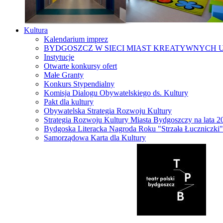
Kultura
Kalendarium imprez
BYDGOSZCZ W SIECI MIAST KREATYWNYCH 
Instytucje
Otwarte konkursy ofert
Małe Granty
Konkurs Stypendialny
Komisja Dialogu Obywatelskiego ds. Kultury
Pakt dla kultury
Obywatelska Strategia Rozwoju Kultury
Strategia Rozwoju Kultury Miasta Bydgoszczy na lata 
Bydgoska Literacka Nagroda Roku "Strzała Łuczniczki"
Samorządowa Karta dla Kultury