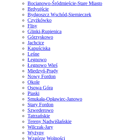
Bocianowo-Śródmieście-Stare Miasto
Brdyujście
Bydgoszcz Wschód-Siernieczek
Czyżkówko
Flisy
Glinki-Rupienica
Górzyskowo
Jachcice
Kapuściska
Leśne
Łęgnowo
Łęgnowo Wieś
Miedzyń-Prądy
Nowy Fordon
Okole
Osowa Góra
Piaski
Smukała-Opławiec-Janowo
Stary Fordon
Szwederowo
Tatrzańskie
Tereny Nadwiślańskie
Wilczak-Jary
Wyżyny
Wzgórze Wolności