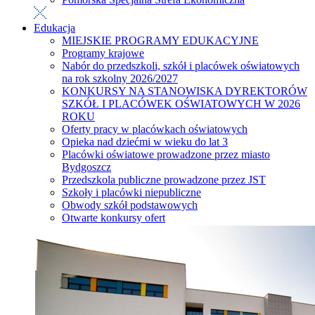
Edukacja
MIEJSKIE PROGRAMY EDUKACYJNE
Programy krajowe
Nabór do przedszkoli, szkół i placówek oświatowych
na rok szkolny 2026/2027
KONKURSY NA STANOWISKA DYREKTORÓW
SZKÓŁ I PLACÓWEK OŚWIATOWYCH W 2026
ROKU
Oferty pracy w placówkach oświatowych
Opieka nad dziećmi w wieku do lat 3
Placówki oświatowe prowadzone przez miasto
Bydgoszcz
Przedszkola publiczne prowadzone przez JST
Szkoły i placówki niepubliczne
Obwody szkół podstawowych
Otwarte konkursy ofert