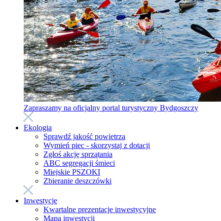
Zapraszamy na oficjalny portal turystyczny Bydgoszczy
Ekologia
Sprawdź jakość powietrza
Wymień piec - skorzystaj z dotacji
Zgłoś akcję sprzątania
ABC segregacji śmieci
Miejskie PSZOKI
Zbieranie deszczówki
Inwestycje
Kwartalne prezentacje inwestycyjne
Mapa inwestycji