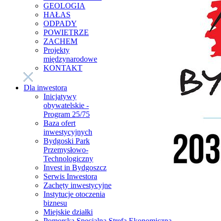
GEOLOGIA
HAŁAS
ODPADY
POWIETRZE
ZACHEM
Projekty
międzynarodowe
KONTAKT
Dla inwestora
Inicjatywy
obywatelskie -
Program 25/75
Baza ofert
inwestycyjnych
Bydgoski Park
Przemysłowo-
Technologiczny
Invest in Bydgoszcz
Serwis Inwestora
Zachęty inwestycyjne
Instytucje otoczenia
biznesu
Miejskie działki
Pomorska Specjalna Strefa Ekonomiczna