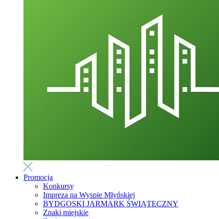
Promocja
Konkursy
Impreza na Wyspie Młyńskiej
BYDGOSKI JARMARK ŚWIĄTECZNY
Znaki miejskie