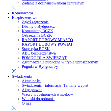
Zadania z dofinansowaniem centralnym
Komunikacja
Bezpieczeństwo
Zgłoś zagrożenie
Dbamy o Bydgoszcz
Komunikaty BCZK
Ostrzeżenia BCZK
RAPORT DOBOWY MIASTO
RAPORT DOBOWY POWIAT
Statystyka BCZK
ABC bezpieczeństwa
POMOC DLA ZWIERZĄT
Zgromadzenia publiczne w trybie uproszczonym
Pogoda w Bydgoszczy
Świadczenia
Aktualności
Świadczenia - informacje. Terminy wypłat
Akty prawne
Wzory wypełnionych wniosków
Wnioski do pobrania
O nas