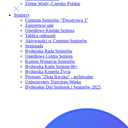
Zimne Wody–Czersko Polskie
Seniorzy
Centrum Seniorów "Dworcowa 3"
Zarezerwuj salę
Osiedlowe Klubiki Seniora
Tablica ogłoszeń
Aktywności w Centrum Seniorów
Seniorada
Bydgoska Rada Seniorów
Osiedlowe Centra Seniora
Korpus Wsparcia Seniorów
Bydgoska Karta Seniora 60+
Bydgoska Koperta Życia
Program "Złota Rączka" - archiwalne
Uniwersytety Trzeciego Wieku
Bydgoskie Dni Seniorek i Seniorów 2025