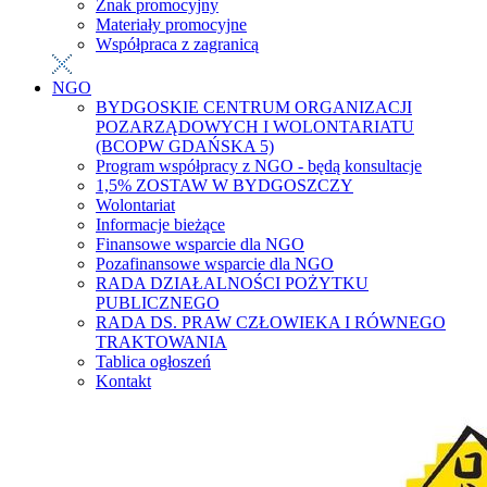
Znak promocyjny
Materiały promocyjne
Współpraca z zagranicą
NGO
BYDGOSKIE CENTRUM ORGANIZACJI
POZARZĄDOWYCH I WOLONTARIATU
(BCOPW GDAŃSKA 5)
Program współpracy z NGO - będą konsultacje
1,5% ZOSTAW W BYDGOSZCZY
Wolontariat
Informacje bieżące
Finansowe wsparcie dla NGO
Pozafinansowe wsparcie dla NGO
RADA DZIAŁALNOŚCI POŻYTKU
PUBLICZNEGO
RADA DS. PRAW CZŁOWIEKA I RÓWNEGO
TRAKTOWANIA
Tablica ogłoszeń
Kontakt