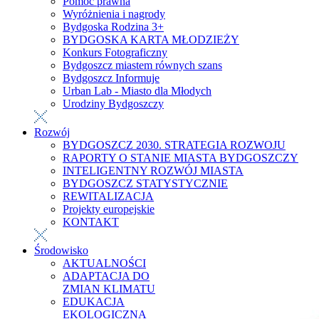
Pomoc prawna
Wyróżnienia i nagrody
Bydgoska Rodzina 3+
BYDGOSKA KARTA MŁODZIEŻY
Konkurs Fotograficzny
Bydgoszcz miastem równych szans
Bydgoszcz Informuje
Urban Lab - Miasto dla Młodych
Urodziny Bydgoszczy
Rozwój
BYDGOSZCZ 2030. STRATEGIA ROZWOJU
RAPORTY O STANIE MIASTA BYDGOSZCZY
INTELIGENTNY ROZWÓJ MIASTA
BYDGOSZCZ STATYSTYCZNIE
REWITALIZACJA
Projekty europejskie
KONTAKT
Środowisko
AKTUALNOŚCI
ADAPTACJA DO
ZMIAN KLIMATU
EDUKACJA
EKOLOGICZNA