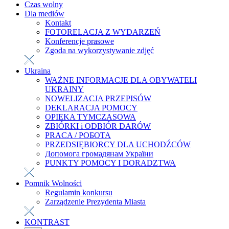
Czas wolny
Dla mediów
Kontakt
FOTORELACJA Z WYDARZEŃ
Konferencje prasowe
Zgoda na wykorzystywanie zdjęć
Ukraina
WAŻNE INFORMACJE DLA OBYWATELI
UKRAINY
NOWELIZACJA PRZEPISÓW
DEKLARACJA POMOCY
OPIEKA TYMCZASOWA
ZBIÓRKI i ODBIÓR DARÓW
PRACA / РОБОТА
PRZEDSIĘBIORCY DLA UCHODŹCÓW
Допомога громадянам України
PUNKTY POMOCY I DORADZTWA
Pomnik Wolności
Regulamin konkursu
Zarządzenie Prezydenta Miasta
KONTRAST