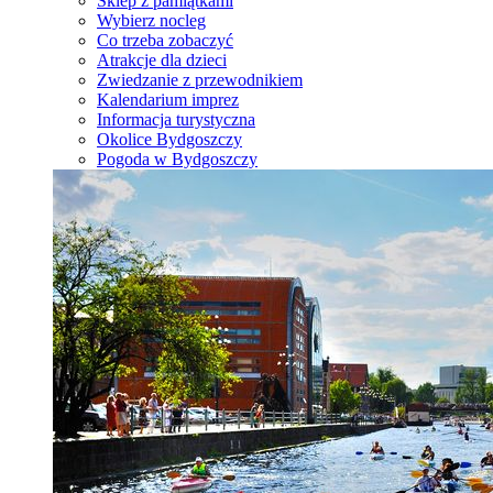
Sklep z pamiątkami
Wybierz nocleg
Co trzeba zobaczyć
Atrakcje dla dzieci
Zwiedzanie z przewodnikiem
Kalendarium imprez
Informacja turystyczna
Okolice Bydgoszczy
Pogoda w Bydgoszczy