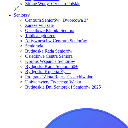
Zimne Wody–Czersko Polskie
Seniorzy
Centrum Seniorów "Dworcowa 3"
Zarezerwuj salę
Osiedlowe Klubiki Seniora
Tablica ogłoszeń
Aktywności w Centrum Seniorów
Seniorada
Bydgoska Rada Seniorów
Osiedlowe Centra Seniora
Korpus Wsparcia Seniorów
Bydgoska Karta Seniora 60+
Bydgoska Koperta Życia
Program "Złota Rączka" - archiwalne
Uniwersytety Trzeciego Wieku
Bydgoskie Dni Seniorek i Seniorów 2025