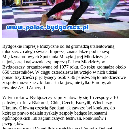
Bydgoskie Impresje Muzyczne od lat gromadzą utalentowaną
młodzież z całego świata. Impreza, znana także pod nazwą
Międzynarodowych Spotkania Muzykującej Młodzieży jest
największą i najważniejszą imprezą Pałacu Młodzieży w
Bydgoszczy, organizowaną od 1977 roku. Co roku gromadzą około
650 uczestników. W ciągu czterdziestu lat wzięło w nich udział
ponad trzydzieści pięć tysięcy osób z 36 państw. Są to młodzieżowe
zespoły muzyczne z kilkunastu krajów, nie tylko Europy, ale
również Azji i Ameryki
W tym roku w Bydgoszczy zaprezentowały się 15 zespoły z 10
państw, m. in. z Białorusi, Chin, Czech, Brazylii, Włoch czy
Ukrainy. Główną częścią Spotkań jak zawsze był konkurs, do
którego prawo udziału zyskały zespoły będące laureatami
ogólnopolskich lub zagranicznych festiwali, konkursów i
przeglądów.
Jurorzy przyznali Grand Prix rosyjskiemu chórowi z Dubnej