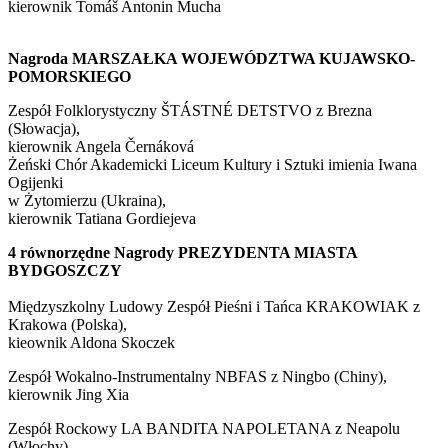
kierownik Tomáš Antonin Mucha
Nagroda MARSZAŁKA WOJEWÓDZTWA KUJAWSKO-
POMORSKIEGO
Zespół Folklorystyczny ŠTÁSTNÉ DETSTVO z Brezna
(Słowacja),
kierownik Angela Černáková
Żeński Chór Akademicki Liceum Kultury i Sztuki imienia Iwana
Ogijenki
w Żytomierzu (Ukraina),
kierownik Tatiana Gordiejeva
4 równorzędne Nagrody PREZYDENTA MIASTA
BYDGOSZCZY
Międzyszkolny Ludowy Zespół Pieśni i Tańca KRAKOWIAK z
Krakowa (Polska),
kieownik Aldona Skoczek
Zespół Wokalno-Instrumentalny NBFAS z Ningbo (Chiny),
kierownik Jing Xia
Zespół Rockowy LA BANDITA NAPOLETANA z Neapolu
(Włochy),