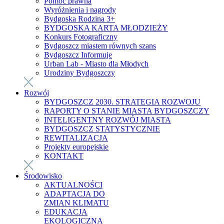
Pomoc prawna
Wyróżnienia i nagrody
Bydgoska Rodzina 3+
BYDGOSKA KARTA MŁODZIEŻY
Konkurs Fotograficzny
Bydgoszcz miastem równych szans
Bydgoszcz Informuje
Urban Lab - Miasto dla Młodych
Urodziny Bydgoszczy
Rozwój
BYDGOSZCZ 2030. STRATEGIA ROZWOJU
RAPORTY O STANIE MIASTA BYDGOSZCZY
INTELIGENTNY ROZWÓJ MIASTA
BYDGOSZCZ STATYSTYCZNIE
REWITALIZACJA
Projekty europejskie
KONTAKT
Środowisko
AKTUALNOŚCI
ADAPTACJA DO
ZMIAN KLIMATU
EDUKACJA
EKOLOGICZNA