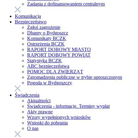
Zadania z dofinansowaniem centralnym
Komunikacja
Bezpieczeństwo
Zgłoś zagrożenie
Dbamy o Bydgoszcz
Komunikaty BCZK
Ostrzeżenia BCZK
RAPORT DOBOWY MIASTO
RAPORT DOBOWY POWIAT
Statystyka BCZK
ABC bezpieczeństwa
POMOC DLA ZWIERZĄT
Zgromadzenia publiczne w trybie uproszczonym
Pogoda w Bydgoszczy
Świadczenia
Aktualności
Świadczenia - informacje. Terminy wypłat
Akty prawne
Wzory wypełnionych wniosków
Wnioski do pobrania
O nas