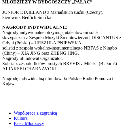
MŁODZIEŻY W BYDGOSZCZY „PAŁAC”
JUNIOR DIXIELAND z Mariańskich Łaźni (Czechy),
kierownik Bedřich Smrčka
NAGRODY INDYWIDUALNE:
Nagrody indywidualne otrzymują utalentowani soliści:
skrzypaczka z Zespołu Muzyki Średniowiecznej DISCANTUS z
Gdyni (Polska) – URSZULA PNIEWSKA.
solistki z zespołu wokalno-instrumentalnego NBFAS z Ningbo
(Chiny) – XIA JING oraz ZHENG JING.
Nagrody ufundował Organizator.
Solista z zespołu fletów prostych BREVIS z Mińska (Białoruś) –
ALIAKSEI CHARNAVOKI.
Nagrodę indywidualną ufundowało Polskie Radio Pomorza i
Kujaw.
Współpraca z zagranicą
Kultura
Pałac Młodzieży