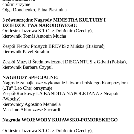
chórmistrzynie
Olga Donchenko, Elina Plastinina
3 równorzędne Nagrody MINISTRA KULTURY I
DZIEDZICTWA NARODOWEGO:
Orkiestra Jazzowa S.T.O. z Dobřenic (Czechy),
kierownik Tomáš Antonin Mucha
Zespół Fletów Prostych BREVIS z Mińska (Białoruś),
kierownik Pavel Surahin
Zespół Muzyki Średniowiecznej DISCANTUS z Gdyni (Polska),
kierownik Barbara Czypul
NAGRODY SPECJALNE:
Nagrodę za najlepsze wykonanie Utworu Polskiego Kompozytora
(„Tu” Lao Che) otrzymuje
Zespół Rockowy LA BANDITA NAPOLETANA z Neapolu
(Włochy),
kierownicy Agostino Mennella
Massimo Abbruzzese Saccardi
Nagroda WOJEWODY KUJAWSKO-POMORSKIEGO
Orkiestra Jazzowa S.T.O. z Dobřenic (Czechy),