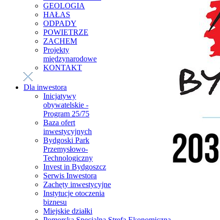
GEOLOGIA
HAŁAS
ODPADY
POWIETRZE
ZACHEM
Projekty
międzynarodowe
KONTAKT
Dla inwestora
Inicjatywy
obywatelskie -
Program 25/75
Baza ofert
inwestycyjnych
Bydgoski Park
Przemysłowo-
Technologiczny
Invest in Bydgoszcz
Serwis Inwestora
Zachęty inwestycyjne
Instytucje otoczenia
biznesu
Miejskie działki
Pomorska Specjalna Strefa Ekonomiczna