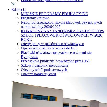
Edukacja
MIEJSKIE PROGRAMY EDUKACYJNE
Programy krajowe
Nabór do przedszkoli, szkół i placówek oświatowych
na rok szkolny 2026/2027
KONKURSY NA STANOWISKA DYREKTORÓW
SZKÓŁ I PLACÓWEK OŚWIATOWYCH W 2026
ROKU
Oferty pracy w placówkach oświatowych
Opieka nad dziećmi w wieku do lat 3
Placówki oświatowe prowadzone przez miasto
Bydgoszcz
Przedszkola publiczne prowadzone przez JST
Szkoły i placówki niepubliczne
Obwody szkół podstawowych
Otwarte konkursy ofert