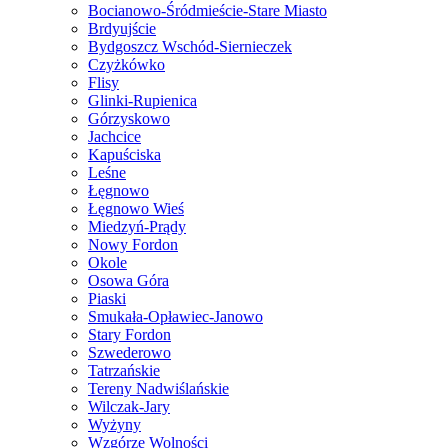
Bocianowo-Śródmieście-Stare Miasto
Brdyujście
Bydgoszcz Wschód-Siernieczek
Czyżkówko
Flisy
Glinki-Rupienica
Górzyskowo
Jachcice
Kapuściska
Leśne
Łęgnowo
Łęgnowo Wieś
Miedzyń-Prądy
Nowy Fordon
Okole
Osowa Góra
Piaski
Smukała-Opławiec-Janowo
Stary Fordon
Szwederowo
Tatrzańskie
Tereny Nadwiślańskie
Wilczak-Jary
Wyżyny
Wzgórze Wolności