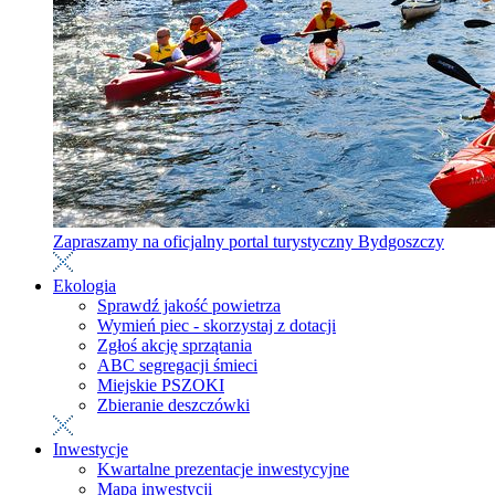
Zapraszamy na oficjalny portal turystyczny Bydgoszczy
Ekologia
Sprawdź jakość powietrza
Wymień piec - skorzystaj z dotacji
Zgłoś akcję sprzątania
ABC segregacji śmieci
Miejskie PSZOKI
Zbieranie deszczówki
Inwestycje
Kwartalne prezentacje inwestycyjne
Mapa inwestycji