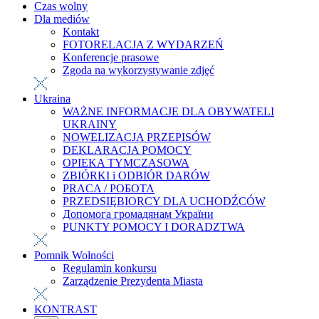
Czas wolny
Dla mediów
Kontakt
FOTORELACJA Z WYDARZEŃ
Konferencje prasowe
Zgoda na wykorzystywanie zdjęć
Ukraina
WAŻNE INFORMACJE DLA OBYWATELI
UKRAINY
NOWELIZACJA PRZEPISÓW
DEKLARACJA POMOCY
OPIEKA TYMCZASOWA
ZBIÓRKI i ODBIÓR DARÓW
PRACA / РОБОТА
PRZEDSIĘBIORCY DLA UCHODŹCÓW
Допомога громадянам України
PUNKTY POMOCY I DORADZTWA
Pomnik Wolności
Regulamin konkursu
Zarządzenie Prezydenta Miasta
KONTRAST