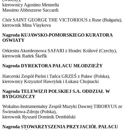
kierownicy Agostino Mennella
Massimo Abbruzzese Saccardi
Chór SAINT GEORGE THE VICTORIOUS z Ruse (Bułgaria),
kierownik Mina Vlaykova
Nagroda KUJAWSKO-POMORSKIEGO KURATORA
OŚWIATY
Orkiestra Akordeonowa SAFARI z Hradec Králové (Czechy),
kierownik Radek Škeřík
Nagroda DYREKTORA PAŁACU MŁODZIEŻY
Harcerski Zespół Pieśni i Tańca GRZEŚ z Puław (Polska),
kierownicy Krzysztof Hawryluk i Łukasz Chojnacki
Nagroda TELEWIZJI POLSKIEJ S.A. ODDZIAŁ W
BYDGOSZCZY
Wokalno-Instrumentalny Zespół Muzyki Dawnej TIBORYUS ze
Świeradowa-Zdroju (Polska),
kierownik Ryszard Dominik Dembiński
Nagroda STOWARZYSZENIA PRZYJACIÓŁ PAŁACU