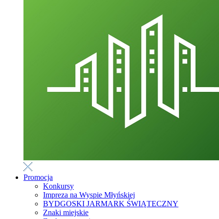
Promocja
Konkursy
Impreza na Wyspie Młyńskiej
BYDGOSKI JARMARK ŚWIĄTECZNY
Znaki miejskie