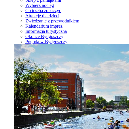
Sklep z pamiątkami
Wybierz nocleg
Co trzeba zobaczyć
Atrakcje dla dzieci
Zwiedzanie z przewodnikiem
Kalendarium imprez
Informacja turystyczna
Okolice Bydgoszczy
Pogoda w Bydgoszczy