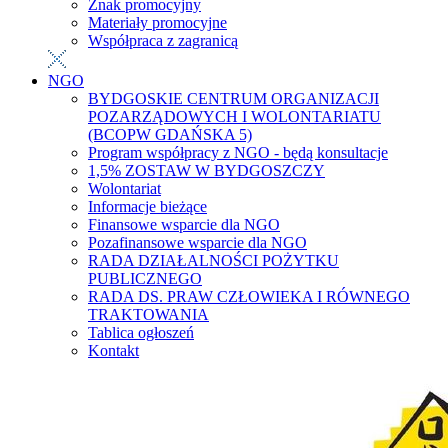
Znak promocyjny
Materiały promocyjne
Współpraca z zagranicą
NGO
BYDGOSKIE CENTRUM ORGANIZACJI
POZARZĄDOWYCH I WOLONTARIATU
(BCOPW GDAŃSKA 5)
Program współpracy z NGO - będą konsultacje
1,5% ZOSTAW W BYDGOSZCZY
Wolontariat
Informacje bieżące
Finansowe wsparcie dla NGO
Pozafinansowe wsparcie dla NGO
RADA DZIAŁALNOŚCI POŻYTKU
PUBLICZNEGO
RADA DS. PRAW CZŁOWIEKA I RÓWNEGO
TRAKTOWANIA
Tablica ogłoszeń
Kontakt