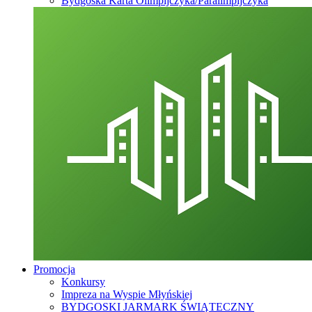
Bydgoska Karta Olimpijczyka/Paralimpijczyka
Promocja
Konkursy
Impreza na Wyspie Młyńskiej
BYDGOSKI JARMARK ŚWIĄTECZNY