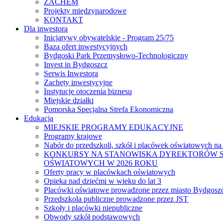
ZACHEM
Projekty międzynarodowe
KONTAKT
Dla inwestora
Inicjatywy obywatelskie - Program 25/75
Baza ofert inwestycyjnych
Bydgoski Park Przemysłowo-Technologiczny
Invest in Bydgoszcz
Serwis Inwestora
Zachęty inwestycyjne
Instytucje otoczenia biznesu
Miejskie działki
Pomorska Specjalna Strefa Ekonomiczna
Edukacja
MIEJSKIE PROGRAMY EDUKACYJNE
Programy krajowe
Nabór do przedszkoli, szkół i placówek oświatowych na
KONKURSY NA STANOWISKA DYREKTORÓW S
OŚWIATOWYCH W 2026 ROKU
Oferty pracy w placówkach oświatowych
Opieka nad dziećmi w wieku do lat 3
Placówki oświatowe prowadzone przez miasto Bydgosz
Przedszkola publiczne prowadzone przez JST
Szkoły i placówki niepubliczne
Obwody szkół podstawowych