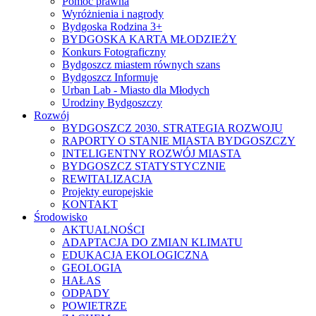
Pomoc prawna
Wyróżnienia i nagrody
Bydgoska Rodzina 3+
BYDGOSKA KARTA MŁODZIEŻY
Konkurs Fotograficzny
Bydgoszcz miastem równych szans
Bydgoszcz Informuje
Urban Lab - Miasto dla Młodych
Urodziny Bydgoszczy
Rozwój
BYDGOSZCZ 2030. STRATEGIA ROZWOJU
RAPORTY O STANIE MIASTA BYDGOSZCZY
INTELIGENTNY ROZWÓJ MIASTA
BYDGOSZCZ STATYSTYCZNIE
REWITALIZACJA
Projekty europejskie
KONTAKT
Środowisko
AKTUALNOŚCI
ADAPTACJA DO ZMIAN KLIMATU
EDUKACJA EKOLOGICZNA
GEOLOGIA
HAŁAS
ODPADY
POWIETRZE