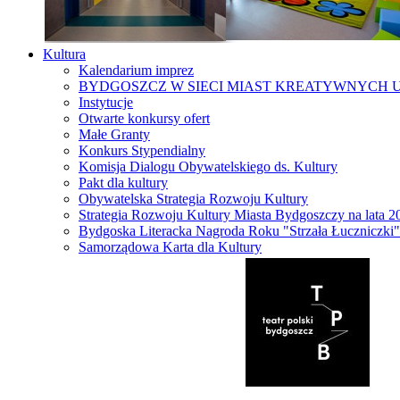
Kultura
Kalendarium imprez
BYDGOSZCZ W SIECI MIAST KREATYWNYCH 
Instytucje
Otwarte konkursy ofert
Małe Granty
Konkurs Stypendialny
Komisja Dialogu Obywatelskiego ds. Kultury
Pakt dla kultury
Obywatelska Strategia Rozwoju Kultury
Strategia Rozwoju Kultury Miasta Bydgoszczy na lata 
Bydgoska Literacka Nagroda Roku "Strzała Łuczniczki"
Samorządowa Karta dla Kultury