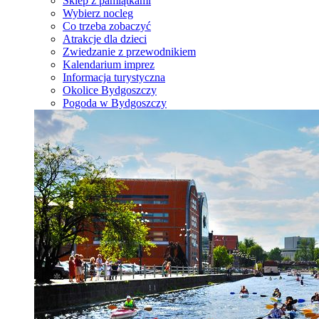
Sklep z pamiątkami
Wybierz nocleg
Co trzeba zobaczyć
Atrakcje dla dzieci
Zwiedzanie z przewodnikiem
Kalendarium imprez
Informacja turystyczna
Okolice Bydgoszczy
Pogoda w Bydgoszczy