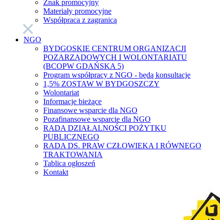
Znak promocyjny
Materiały promocyjne
Współpraca z zagranicą
NGO
BYDGOSKIE CENTRUM ORGANIZACJI
POZARZĄDOWYCH I WOLONTARIATU
(BCOPW GDAŃSKA 5)
Program współpracy z NGO - będą konsultacje
1,5% ZOSTAW W BYDGOSZCZY
Wolontariat
Informacje bieżące
Finansowe wsparcie dla NGO
Pozafinansowe wsparcie dla NGO
RADA DZIAŁALNOŚCI POŻYTKU
PUBLICZNEGO
RADA DS. PRAW CZŁOWIEKA I RÓWNEGO
TRAKTOWANIA
Tablica ogłoszeń
Kontakt