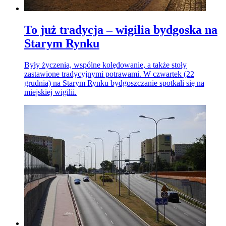
To już tradycja – wigilia bydgoska na
Starym Rynku
Były życzenia, wspólne kolędowanie, a także stoły
zastawione tradycyjnymi potrawami. W czwartek (22
grudnia) na Starym Rynku bydgoszczanie spotkali się na
miejskiej wigilii.