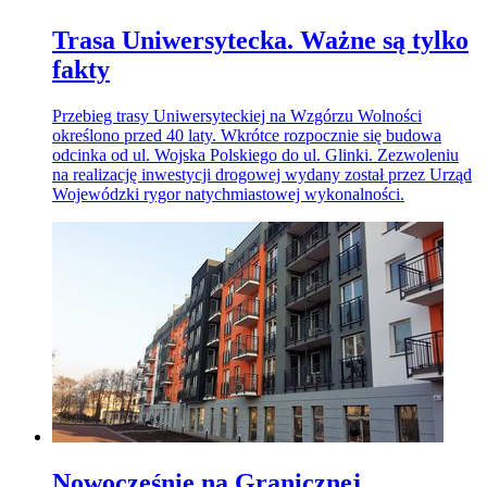
Trasa Uniwersytecka. Ważne są tylko
fakty
Przebieg trasy Uniwersyteckiej na Wzgórzu Wolności
określono przed 40 laty. Wkrótce rozpocznie się budowa
odcinka od ul. Wojska Polskiego do ul. Glinki. Zezwoleniu
na realizację inwestycji drogowej wydany został przez Urząd
Wojewódzki rygor natychmiastowej wykonalności.
Nowocześnie na Granicznej