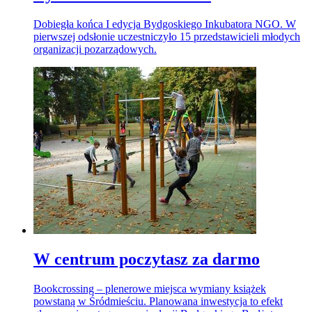
Dobiegła końca I edycja Bydgoskiego Inkubatora NGO. W
pierwszej odsłonie uczestniczyło 15 przedstawicieli młodych
organizacji pozarządowych.
W centrum poczytasz za darmo
Bookcrossing – plenerowe miejsca wymiany książek
powstaną w Śródmieściu. Planowana inwestycja to efekt