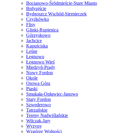
Bocianowo-Śródmieście-Stare Miasto
Brdyujście
Bydgoszcz Wschód-Siernieczek
Czyżkówko
Flisy
Glinki-Rupienica
Górzyskowo
Jachcice
Kapuściska
Leśne
Łęgnowo
Łęgnowo Wieś
Miedzyń-Prądy
Nowy Fordon
Okole
Osowa Góra
Piaski
Smukała-Opławiec-Janowo
Stary Fordon
Szwederowo
Tatrzańskie
Tereny Nadwiślańskie
Wilczak-Jary
Wyżyny
Wzgórze Wolności