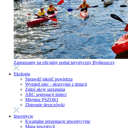
Zapraszamy na oficjalny portal turystyczny Bydgoszczy
Ekologia
Sprawdź jakość powietrza
Wymień piec - skorzystaj z dotacji
Zgłoś akcję sprzątania
ABC segregacji śmieci
Miejskie PSZOKI
Zbieranie deszczówki
Inwestycje
Kwartalne prezentacje inwestycyjne
Mapa inwestycji