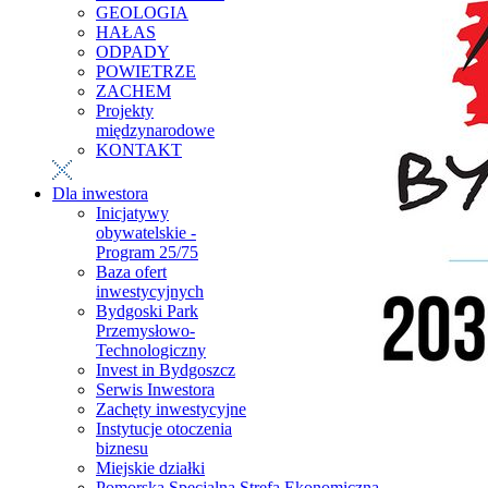
GEOLOGIA
HAŁAS
ODPADY
POWIETRZE
ZACHEM
Projekty
międzynarodowe
KONTAKT
Dla inwestora
Inicjatywy
obywatelskie -
Program 25/75
Baza ofert
inwestycyjnych
Bydgoski Park
Przemysłowo-
Technologiczny
Invest in Bydgoszcz
Serwis Inwestora
Zachęty inwestycyjne
Instytucje otoczenia
biznesu
Miejskie działki
Pomorska Specjalna Strefa Ekonomiczna