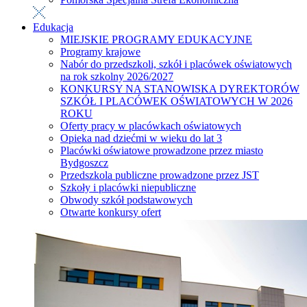
Edukacja
MIEJSKIE PROGRAMY EDUKACYJNE
Programy krajowe
Nabór do przedszkoli, szkół i placówek oświatowych
na rok szkolny 2026/2027
KONKURSY NA STANOWISKA DYREKTORÓW
SZKÓŁ I PLACÓWEK OŚWIATOWYCH W 2026
ROKU
Oferty pracy w placówkach oświatowych
Opieka nad dziećmi w wieku do lat 3
Placówki oświatowe prowadzone przez miasto
Bydgoszcz
Przedszkola publiczne prowadzone przez JST
Szkoły i placówki niepubliczne
Obwody szkół podstawowych
Otwarte konkursy ofert