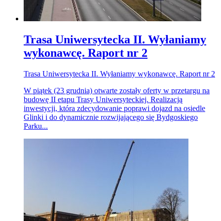
Trasa Uniwersytecka II. Wyłaniamy
wykonawcę. Raport nr 2
Trasa Uniwersytecka II. Wyłaniamy wykonawcę. Raport nr 2
W piątek (23 grudnia) otwarte zostały oferty w przetargu na
budowę II etapu Trasy Uniwersyteckiej. Realizacją
inwestycji, która zdecydowanie poprawi dojazd na osiedle
Glinki i do dynamicznie rozwijającego się Bydgoskiego
Parku...