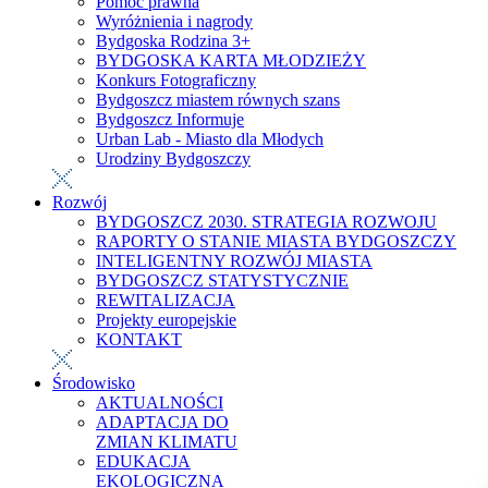
Pomoc prawna
Wyróżnienia i nagrody
Bydgoska Rodzina 3+
BYDGOSKA KARTA MŁODZIEŻY
Konkurs Fotograficzny
Bydgoszcz miastem równych szans
Bydgoszcz Informuje
Urban Lab - Miasto dla Młodych
Urodziny Bydgoszczy
Rozwój
BYDGOSZCZ 2030. STRATEGIA ROZWOJU
RAPORTY O STANIE MIASTA BYDGOSZCZY
INTELIGENTNY ROZWÓJ MIASTA
BYDGOSZCZ STATYSTYCZNIE
REWITALIZACJA
Projekty europejskie
KONTAKT
Środowisko
AKTUALNOŚCI
ADAPTACJA DO
ZMIAN KLIMATU
EDUKACJA
EKOLOGICZNA