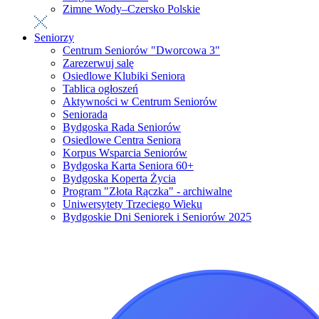
Zimne Wody–Czersko Polskie
Seniorzy
Centrum Seniorów "Dworcowa 3"
Zarezerwuj salę
Osiedlowe Klubiki Seniora
Tablica ogłoszeń
Aktywności w Centrum Seniorów
Seniorada
Bydgoska Rada Seniorów
Osiedlowe Centra Seniora
Korpus Wsparcia Seniorów
Bydgoska Karta Seniora 60+
Bydgoska Koperta Życia
Program "Złota Rączka" - archiwalne
Uniwersytety Trzeciego Wieku
Bydgoskie Dni Seniorek i Seniorów 2025