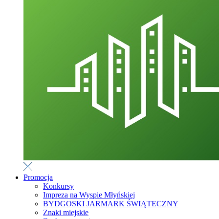
Promocja
Konkursy
Impreza na Wyspie Młyńskiej
BYDGOSKI JARMARK ŚWIĄTECZNY
Znaki miejskie