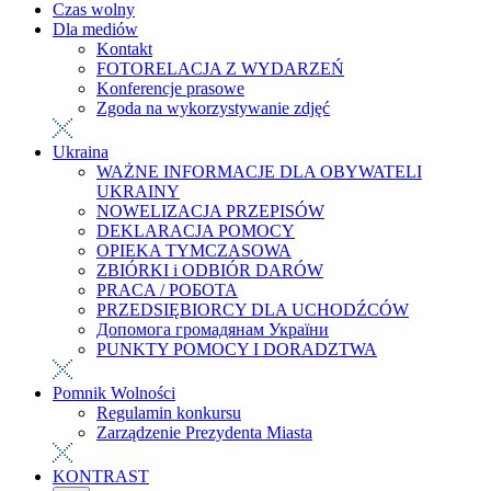
Czas wolny
Dla mediów
Kontakt
FOTORELACJA Z WYDARZEŃ
Konferencje prasowe
Zgoda na wykorzystywanie zdjęć
Ukraina
WAŻNE INFORMACJE DLA OBYWATELI
UKRAINY
NOWELIZACJA PRZEPISÓW
DEKLARACJA POMOCY
OPIEKA TYMCZASOWA
ZBIÓRKI i ODBIÓR DARÓW
PRACA / РОБОТА
PRZEDSIĘBIORCY DLA UCHODŹCÓW
Допомога громадянам України
PUNKTY POMOCY I DORADZTWA
Pomnik Wolności
Regulamin konkursu
Zarządzenie Prezydenta Miasta
KONTRAST