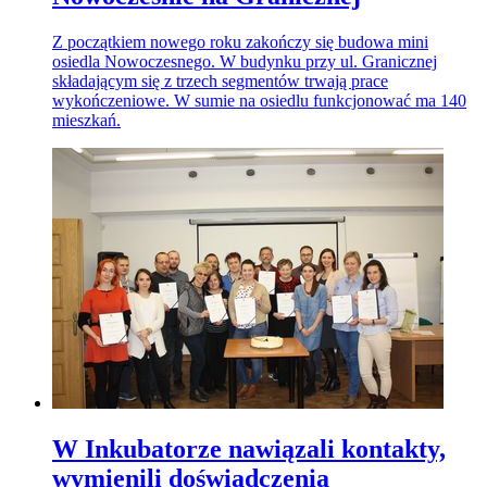
Z początkiem nowego roku zakończy się budowa mini
osiedla Nowoczesnego. W budynku przy ul. Granicznej
składającym się z trzech segmentów trwają prace
wykończeniowe. W sumie na osiedlu funkcjonować ma 140
mieszkań.
W Inkubatorze nawiązali kontakty,
wymienili doświadczenia