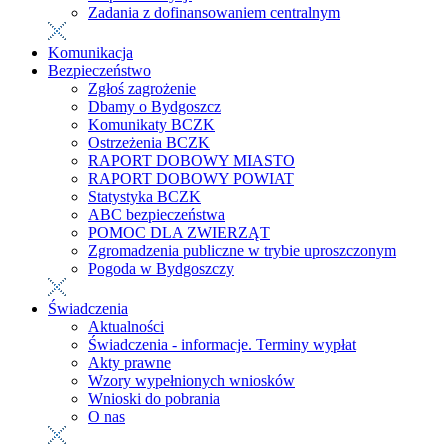
Zadania z dofinansowaniem centralnym
Komunikacja
Bezpieczeństwo
Zgłoś zagrożenie
Dbamy o Bydgoszcz
Komunikaty BCZK
Ostrzeżenia BCZK
RAPORT DOBOWY MIASTO
RAPORT DOBOWY POWIAT
Statystyka BCZK
ABC bezpieczeństwa
POMOC DLA ZWIERZĄT
Zgromadzenia publiczne w trybie uproszczonym
Pogoda w Bydgoszczy
Świadczenia
Aktualności
Świadczenia - informacje. Terminy wypłat
Akty prawne
Wzory wypełnionych wniosków
Wnioski do pobrania
O nas