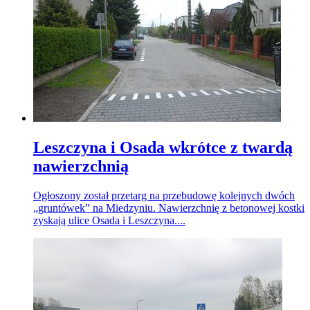
Leszczyna i Osada wkrótce z twardą
nawierzchnią
Ogłoszony został przetarg na przebudowę kolejnych dwóch
„gruntówek” na Miedzyniu. Nawierzchnię z betonowej kostki
zyskają ulice Osada i Leszczyna....