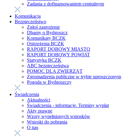
Zadania z dofinansowaniem centralnym
Komunikacja
Bezpieczeństwo
Zgłoś zagrożenie
Dbamy o Bydgoszcz
Komunikaty BCZK
Ostrzeżenia BCZK
RAPORT DOBOWY MIASTO
RAPORT DOBOWY POWIAT
Statystyka BCZK
ABC bezpieczeństwa
POMOC DLA ZWIERZĄT
Zgromadzenia publiczne w trybie uproszczonym
Pogoda w Bydgoszczy
Świadczenia
Aktualności
Świadczenia - informacje. Terminy wypłat
Akty prawne
Wzory wypełnionych wniosków
Wnioski do pobrania
O nas