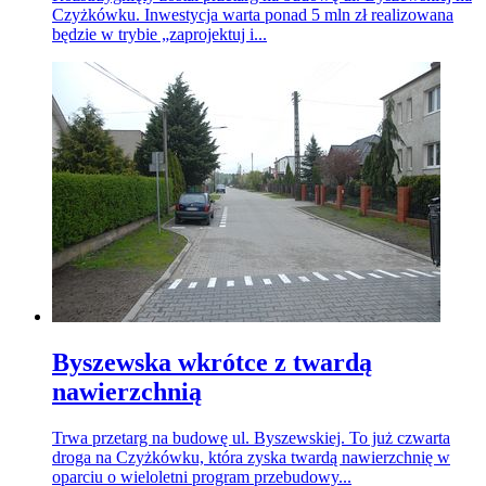
Czyżkówku. Inwestycja warta ponad 5 mln zł realizowana
będzie w trybie „zaprojektuj i...
Byszewska wkrótce z twardą
nawierzchnią
Trwa przetarg na budowę ul. Byszewskiej. To już czwarta
droga na Czyżkówku, która zyska twardą nawierzchnię w
oparciu o wieloletni program przebudowy...