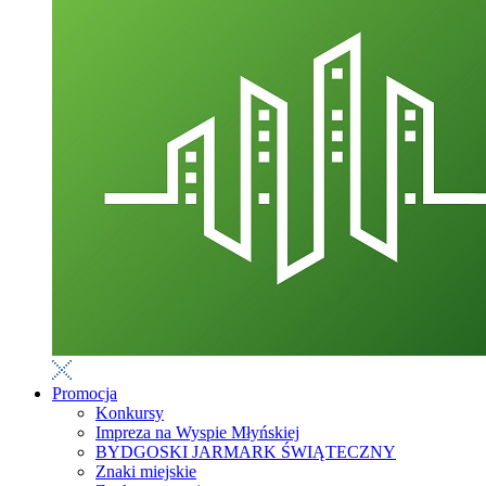
Promocja
Konkursy
Impreza na Wyspie Młyńskiej
BYDGOSKI JARMARK ŚWIĄTECZNY
Znaki miejskie