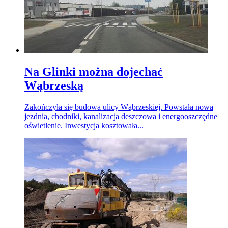
Na Glinki można dojechać
Wąbrzeską
Zakończyła się budowa ulicy Wąbrzeskiej. Powstała nowa
jezdnia, chodniki, kanalizacja deszczowa i energooszczędne
oświetlenie. Inwestycja kosztowała...