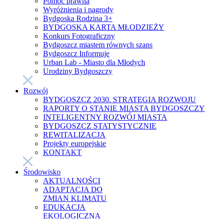
Pomoc prawna
Wyróżnienia i nagrody
Bydgoska Rodzina 3+
BYDGOSKA KARTA MŁODZIEŻY
Konkurs Fotograficzny
Bydgoszcz miastem równych szans
Bydgoszcz Informuje
Urban Lab - Miasto dla Młodych
Urodziny Bydgoszczy
Rozwój
BYDGOSZCZ 2030. STRATEGIA ROZWOJU
RAPORTY O STANIE MIASTA BYDGOSZCZY
INTELIGENTNY ROZWÓJ MIASTA
BYDGOSZCZ STATYSTYCZNIE
REWITALIZACJA
Projekty europejskie
KONTAKT
Środowisko
AKTUALNOŚCI
ADAPTACJA DO
ZMIAN KLIMATU
EDUKACJA
EKOLOGICZNA