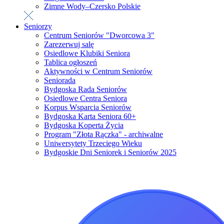
Zimne Wody–Czersko Polskie
Seniorzy
Centrum Seniorów "Dworcowa 3"
Zarezerwuj salę
Osiedlowe Klubiki Seniora
Tablica ogłoszeń
Aktywności w Centrum Seniorów
Seniorada
Bydgoska Rada Seniorów
Osiedlowe Centra Seniora
Korpus Wsparcia Seniorów
Bydgoska Karta Seniora 60+
Bydgoska Koperta Życia
Program "Złota Rączka" - archiwalne
Uniwersytety Trzeciego Wieku
Bydgoskie Dni Seniorek i Seniorów 2025