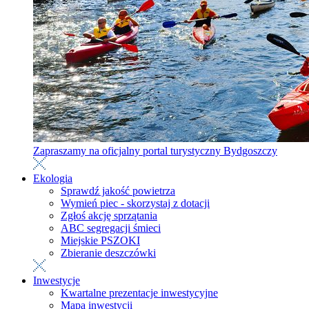
Zapraszamy na oficjalny portal turystyczny Bydgoszczy
Ekologia
Sprawdź jakość powietrza
Wymień piec - skorzystaj z dotacji
Zgłoś akcję sprzątania
ABC segregacji śmieci
Miejskie PSZOKI
Zbieranie deszczówki
Inwestycje
Kwartalne prezentacje inwestycyjne
Mapa inwestycji