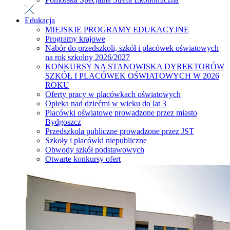
Edukacja
MIEJSKIE PROGRAMY EDUKACYJNE
Programy krajowe
Nabór do przedszkoli, szkół i placówek oświatowych
na rok szkolny 2026/2027
KONKURSY NA STANOWISKA DYREKTORÓW
SZKÓŁ I PLACÓWEK OŚWIATOWYCH W 2026
ROKU
Oferty pracy w placówkach oświatowych
Opieka nad dziećmi w wieku do lat 3
Placówki oświatowe prowadzone przez miasto
Bydgoszcz
Przedszkola publiczne prowadzone przez JST
Szkoły i placówki niepubliczne
Obwody szkół podstawowych
Otwarte konkursy ofert