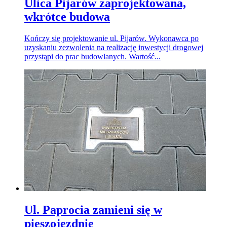
Ulica Pijarów zaprojektowana,
wkrótce budowa
Kończy się projektowanie ul. Pijarów. Wykonawca po
uzyskaniu zezwolenia na realizację inwestycji drogowej
przystąpi do prac budowlanych. Wartość...
Ul. Paprocia zamieni się w
pieszojezdnię