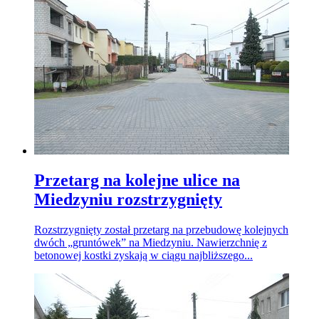
Przetarg na kolejne ulice na
Miedzyniu rozstrzygnięty
Rozstrzygnięty został przetarg na przebudowę kolejnych
dwóch „gruntówek” na Miedzyniu. Nawierzchnię z
betonowej kostki zyskają w ciągu najbliższego...