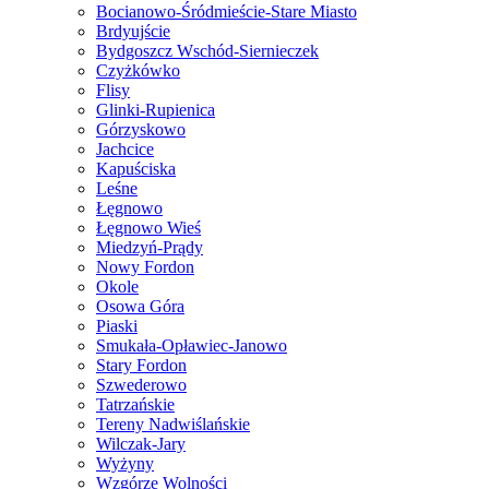
Bocianowo-Śródmieście-Stare Miasto
Brdyujście
Bydgoszcz Wschód-Siernieczek
Czyżkówko
Flisy
Glinki-Rupienica
Górzyskowo
Jachcice
Kapuściska
Leśne
Łęgnowo
Łęgnowo Wieś
Miedzyń-Prądy
Nowy Fordon
Okole
Osowa Góra
Piaski
Smukała-Opławiec-Janowo
Stary Fordon
Szwederowo
Tatrzańskie
Tereny Nadwiślańskie
Wilczak-Jary
Wyżyny
Wzgórze Wolności