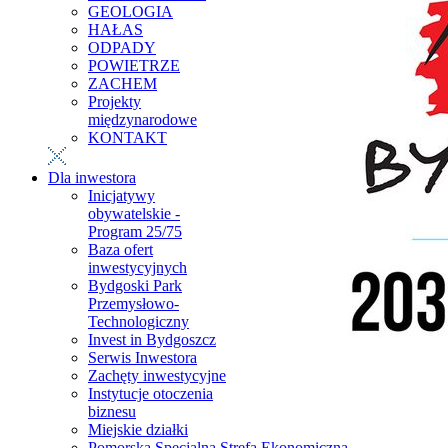
GEOLOGIA
HAŁAS
ODPADY
POWIETRZE
ZACHEM
Projekty
międzynarodowe
KONTAKT
Dla inwestora
Inicjatywy
obywatelskie -
Program 25/75
Baza ofert
inwestycyjnych
Bydgoski Park
Przemysłowo-
Technologiczny
Invest in Bydgoszcz
Serwis Inwestora
Zachęty inwestycyjne
Instytucje otoczenia
biznesu
Miejskie działki
Pomorska Specjalna Strefa Ekonomiczna