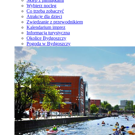
Sklep z pamiątkami
Wybierz nocleg
Co trzeba zobaczyć
Atrakcje dla dzieci
Zwiedzanie z przewodnikiem
Kalendarium imprez
Informacja turystyczna
Okolice Bydgoszczy
Pogoda w Bydgoszczy