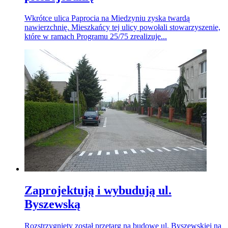
Wkrótce ulica Paprocia na Miedzyniu zyska twardą
nawierzchnię. Mieszkańcy tej ulicy powołali stowarzyszenie,
które w ramach Programu 25/75 zrealizuje...
Zaprojektują i wybudują ul.
Byszewską
Rozstrzygnięty został przetarg na budowę ul. Byszewskiej na