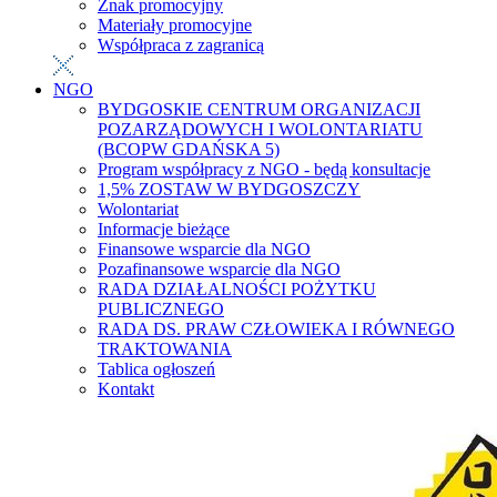
Znak promocyjny
Materiały promocyjne
Współpraca z zagranicą
NGO
BYDGOSKIE CENTRUM ORGANIZACJI
POZARZĄDOWYCH I WOLONTARIATU
(BCOPW GDAŃSKA 5)
Program współpracy z NGO - będą konsultacje
1,5% ZOSTAW W BYDGOSZCZY
Wolontariat
Informacje bieżące
Finansowe wsparcie dla NGO
Pozafinansowe wsparcie dla NGO
RADA DZIAŁALNOŚCI POŻYTKU
PUBLICZNEGO
RADA DS. PRAW CZŁOWIEKA I RÓWNEGO
TRAKTOWANIA
Tablica ogłoszeń
Kontakt