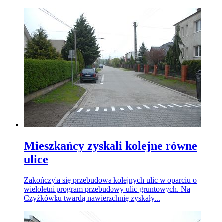
Mieszkańcy zyskali kolejne równe
ulice
Zakończyła się przebudowa kolejnych ulic w oparciu o
wieloletni program przebudowy ulic gruntowych. Na
Czyżkówku twardą nawierzchnię zyskały...