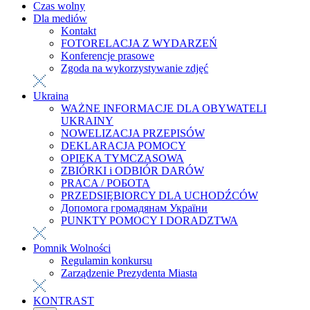
Czas wolny
Dla mediów
Kontakt
FOTORELACJA Z WYDARZEŃ
Konferencje prasowe
Zgoda na wykorzystywanie zdjęć
Ukraina
WAŻNE INFORMACJE DLA OBYWATELI
UKRAINY
NOWELIZACJA PRZEPISÓW
DEKLARACJA POMOCY
OPIEKA TYMCZASOWA
ZBIÓRKI i ODBIÓR DARÓW
PRACA / РОБОТА
PRZEDSIĘBIORCY DLA UCHODŹCÓW
Допомога громадянам України
PUNKTY POMOCY I DORADZTWA
Pomnik Wolności
Regulamin konkursu
Zarządzenie Prezydenta Miasta
KONTRAST