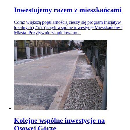
Inwestujemy razem z mieszkańcami
Coraz większą popularnością cieszy się program Inicjatyw
lokalnych (25/75) czyli wspólne inwestycje Mieszkańców i
Miasta. Pozytywnie zaopiniowano...
Kolejne wspólne inwestycje na
Osowej Górze