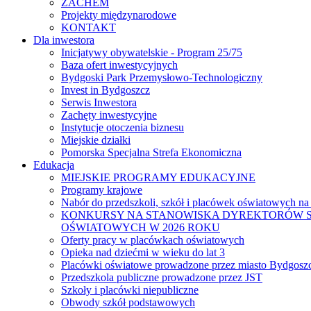
ZACHEM
Projekty międzynarodowe
KONTAKT
Dla inwestora
Inicjatywy obywatelskie - Program 25/75
Baza ofert inwestycyjnych
Bydgoski Park Przemysłowo-Technologiczny
Invest in Bydgoszcz
Serwis Inwestora
Zachęty inwestycyjne
Instytucje otoczenia biznesu
Miejskie działki
Pomorska Specjalna Strefa Ekonomiczna
Edukacja
MIEJSKIE PROGRAMY EDUKACYJNE
Programy krajowe
Nabór do przedszkoli, szkół i placówek oświatowych na
KONKURSY NA STANOWISKA DYREKTORÓW S
OŚWIATOWYCH W 2026 ROKU
Oferty pracy w placówkach oświatowych
Opieka nad dziećmi w wieku do lat 3
Placówki oświatowe prowadzone przez miasto Bydgosz
Przedszkola publiczne prowadzone przez JST
Szkoły i placówki niepubliczne
Obwody szkół podstawowych