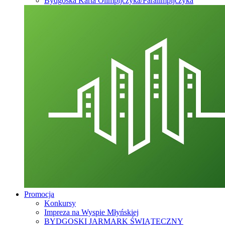
Bydgoska Karta Olimpijczyka/Paralimpijczyka
Promocja
Konkursy
Impreza na Wyspie Młyńskiej
BYDGOSKI JARMARK ŚWIĄTECZNY