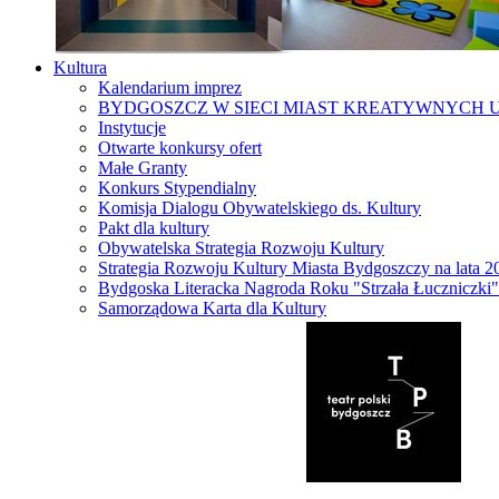
Kultura
Kalendarium imprez
BYDGOSZCZ W SIECI MIAST KREATYWNYCH 
Instytucje
Otwarte konkursy ofert
Małe Granty
Konkurs Stypendialny
Komisja Dialogu Obywatelskiego ds. Kultury
Pakt dla kultury
Obywatelska Strategia Rozwoju Kultury
Strategia Rozwoju Kultury Miasta Bydgoszczy na lata 
Bydgoska Literacka Nagroda Roku "Strzała Łuczniczki"
Samorządowa Karta dla Kultury