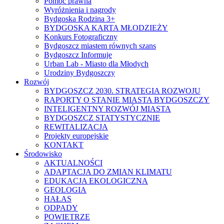
Pomoc prawna
Wyróżnienia i nagrody
Bydgoska Rodzina 3+
BYDGOSKA KARTA MŁODZIEŻY
Konkurs Fotograficzny
Bydgoszcz miastem równych szans
Bydgoszcz Informuje
Urban Lab - Miasto dla Młodych
Urodziny Bydgoszczy
Rozwój
BYDGOSZCZ 2030. STRATEGIA ROZWOJU
RAPORTY O STANIE MIASTA BYDGOSZCZY
INTELIGENTNY ROZWÓJ MIASTA
BYDGOSZCZ STATYSTYCZNIE
REWITALIZACJA
Projekty europejskie
KONTAKT
Środowisko
AKTUALNOŚCI
ADAPTACJA DO ZMIAN KLIMATU
EDUKACJA EKOLOGICZNA
GEOLOGIA
HAŁAS
ODPADY
POWIETRZE