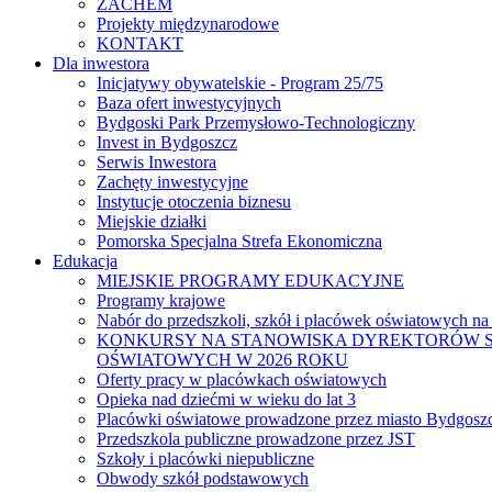
ZACHEM
Projekty międzynarodowe
KONTAKT
Dla inwestora
Inicjatywy obywatelskie - Program 25/75
Baza ofert inwestycyjnych
Bydgoski Park Przemysłowo-Technologiczny
Invest in Bydgoszcz
Serwis Inwestora
Zachęty inwestycyjne
Instytucje otoczenia biznesu
Miejskie działki
Pomorska Specjalna Strefa Ekonomiczna
Edukacja
MIEJSKIE PROGRAMY EDUKACYJNE
Programy krajowe
Nabór do przedszkoli, szkół i placówek oświatowych na
KONKURSY NA STANOWISKA DYREKTORÓW S
OŚWIATOWYCH W 2026 ROKU
Oferty pracy w placówkach oświatowych
Opieka nad dziećmi w wieku do lat 3
Placówki oświatowe prowadzone przez miasto Bydgosz
Przedszkola publiczne prowadzone przez JST
Szkoły i placówki niepubliczne
Obwody szkół podstawowych