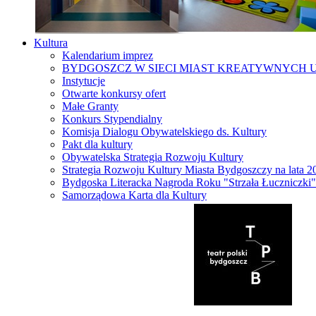
Kultura
Kalendarium imprez
BYDGOSZCZ W SIECI MIAST KREATYWNYCH 
Instytucje
Otwarte konkursy ofert
Małe Granty
Konkurs Stypendialny
Komisja Dialogu Obywatelskiego ds. Kultury
Pakt dla kultury
Obywatelska Strategia Rozwoju Kultury
Strategia Rozwoju Kultury Miasta Bydgoszczy na lata 
Bydgoska Literacka Nagroda Roku "Strzała Łuczniczki"
Samorządowa Karta dla Kultury