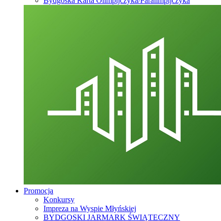
Bydgoska Karta Olimpijczyka/Paralimpijczyka
Promocja
Konkursy
Impreza na Wyspie Młyńskiej
BYDGOSKI JARMARK ŚWIĄTECZNY