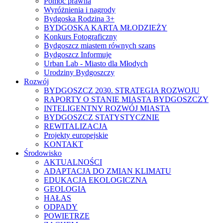
Pomoc prawna
Wyróżnienia i nagrody
Bydgoska Rodzina 3+
BYDGOSKA KARTA MŁODZIEŻY
Konkurs Fotograficzny
Bydgoszcz miastem równych szans
Bydgoszcz Informuje
Urban Lab - Miasto dla Młodych
Urodziny Bydgoszczy
Rozwój
BYDGOSZCZ 2030. STRATEGIA ROZWOJU
RAPORTY O STANIE MIASTA BYDGOSZCZY
INTELIGENTNY ROZWÓJ MIASTA
BYDGOSZCZ STATYSTYCZNIE
REWITALIZACJA
Projekty europejskie
KONTAKT
Środowisko
AKTUALNOŚCI
ADAPTACJA DO ZMIAN KLIMATU
EDUKACJA EKOLOGICZNA
GEOLOGIA
HAŁAS
ODPADY
POWIETRZE