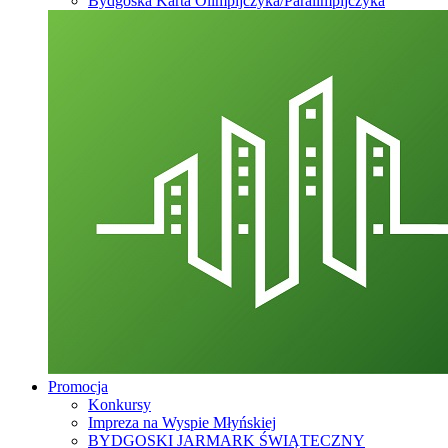
Bydgoska Karta Olimpijczyka/Paralimpijczyka
Promocja
Konkursy
Impreza na Wyspie Młyńskiej
BYDGOSKI JARMARK ŚWIĄTECZNY