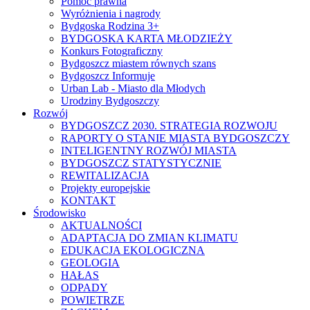
Pomoc prawna
Wyróżnienia i nagrody
Bydgoska Rodzina 3+
BYDGOSKA KARTA MŁODZIEŻY
Konkurs Fotograficzny
Bydgoszcz miastem równych szans
Bydgoszcz Informuje
Urban Lab - Miasto dla Młodych
Urodziny Bydgoszczy
Rozwój
BYDGOSZCZ 2030. STRATEGIA ROZWOJU
RAPORTY O STANIE MIASTA BYDGOSZCZY
INTELIGENTNY ROZWÓJ MIASTA
BYDGOSZCZ STATYSTYCZNIE
REWITALIZACJA
Projekty europejskie
KONTAKT
Środowisko
AKTUALNOŚCI
ADAPTACJA DO ZMIAN KLIMATU
EDUKACJA EKOLOGICZNA
GEOLOGIA
HAŁAS
ODPADY
POWIETRZE