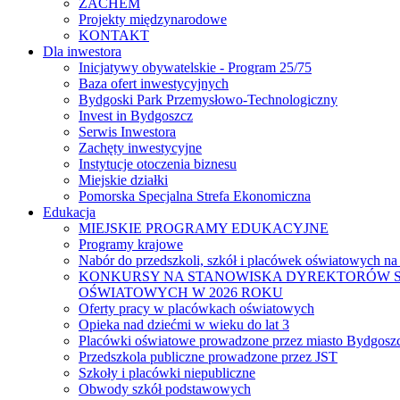
ZACHEM
Projekty międzynarodowe
KONTAKT
Dla inwestora
Inicjatywy obywatelskie - Program 25/75
Baza ofert inwestycyjnych
Bydgoski Park Przemysłowo-Technologiczny
Invest in Bydgoszcz
Serwis Inwestora
Zachęty inwestycyjne
Instytucje otoczenia biznesu
Miejskie działki
Pomorska Specjalna Strefa Ekonomiczna
Edukacja
MIEJSKIE PROGRAMY EDUKACYJNE
Programy krajowe
Nabór do przedszkoli, szkół i placówek oświatowych na
KONKURSY NA STANOWISKA DYREKTORÓW S
OŚWIATOWYCH W 2026 ROKU
Oferty pracy w placówkach oświatowych
Opieka nad dziećmi w wieku do lat 3
Placówki oświatowe prowadzone przez miasto Bydgosz
Przedszkola publiczne prowadzone przez JST
Szkoły i placówki niepubliczne
Obwody szkół podstawowych