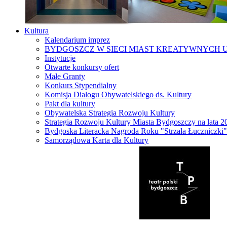
Kultura
Kalendarium imprez
BYDGOSZCZ W SIECI MIAST KREATYWNYCH 
Instytucje
Otwarte konkursy ofert
Małe Granty
Konkurs Stypendialny
Komisja Dialogu Obywatelskiego ds. Kultury
Pakt dla kultury
Obywatelska Strategia Rozwoju Kultury
Strategia Rozwoju Kultury Miasta Bydgoszczy na lata 
Bydgoska Literacka Nagroda Roku "Strzała Łuczniczki"
Samorządowa Karta dla Kultury