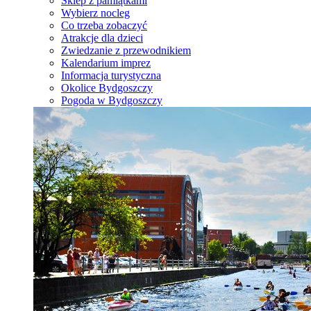
Sklep z pamiątkami
Wybierz nocleg
Co trzeba zobaczyć
Atrakcje dla dzieci
Zwiedzanie z przewodnikiem
Kalendarium imprez
Informacja turystyczna
Okolice Bydgoszczy
Pogoda w Bydgoszczy