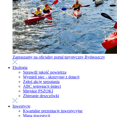
Zapraszamy na oficjalny portal turystyczny Bydgoszczy
Ekologia
Sprawdź jakość powietrza
Wymień piec - skorzystaj z dotacji
Zgłoś akcję sprzątania
ABC segregacji śmieci
Miejskie PSZOKI
Zbieranie deszczówki
Inwestycje
Kwartalne prezentacje inwestycyjne
Mapa inwestycji