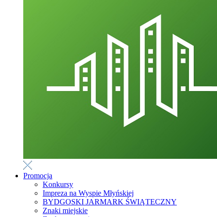
Promocja
Konkursy
Impreza na Wyspie Młyńskiej
BYDGOSKI JARMARK ŚWIĄTECZNY
Znaki miejskie