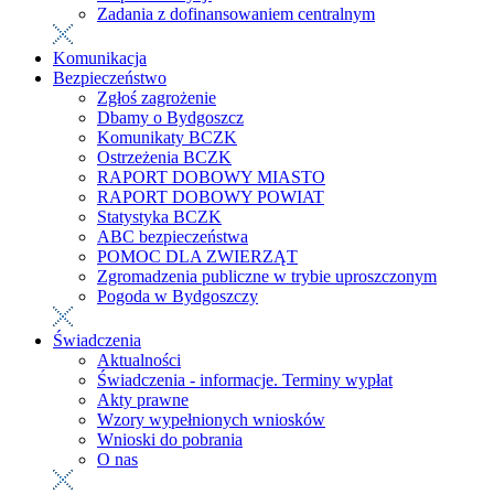
Zadania z dofinansowaniem centralnym
Komunikacja
Bezpieczeństwo
Zgłoś zagrożenie
Dbamy o Bydgoszcz
Komunikaty BCZK
Ostrzeżenia BCZK
RAPORT DOBOWY MIASTO
RAPORT DOBOWY POWIAT
Statystyka BCZK
ABC bezpieczeństwa
POMOC DLA ZWIERZĄT
Zgromadzenia publiczne w trybie uproszczonym
Pogoda w Bydgoszczy
Świadczenia
Aktualności
Świadczenia - informacje. Terminy wypłat
Akty prawne
Wzory wypełnionych wniosków
Wnioski do pobrania
O nas