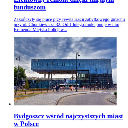
funduszom
Zakończyły się prace przy rewitalizacji zabytkowego gmachu
przy ul. Chodkiewicza 32. Od 1 lutego funkcjonuje w nim
Komenda Miejska Policji w...
Bydgoszcz wśród najczystszych miast
w Polsce