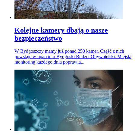
Kolejne kamery dbają o nasze
bezpieczeństwo
W Bydgoszczy mamy już ponad 250 kamer. Część z nich
powstaje w oparciu o Bydgoski Budżet Obywatelski. Miejski
monitoring każdego dnia poprawia...