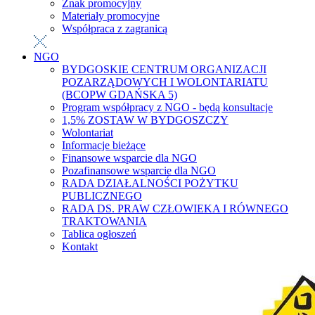
Znak promocyjny
Materiały promocyjne
Współpraca z zagranicą
NGO
BYDGOSKIE CENTRUM ORGANIZACJI
POZARZĄDOWYCH I WOLONTARIATU
(BCOPW GDAŃSKA 5)
Program współpracy z NGO - będą konsultacje
1,5% ZOSTAW W BYDGOSZCZY
Wolontariat
Informacje bieżące
Finansowe wsparcie dla NGO
Pozafinansowe wsparcie dla NGO
RADA DZIAŁALNOŚCI POŻYTKU
PUBLICZNEGO
RADA DS. PRAW CZŁOWIEKA I RÓWNEGO
TRAKTOWANIA
Tablica ogłoszeń
Kontakt