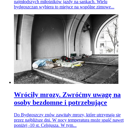
najmłodszych miłośników jazdy na sankach. Wielu
bydgoszczan wybiera to miejsce na wspólne zimowe...
Wróciły mrozy. Zwróćmy uwagę na
osoby bezdomne i potrzebujące
Do Bydgoszczy znów zawitały mrozy, które utrzymają się
przez najbliższe dni. W nocy temperatura może spaść nawet
poniżej -10 st. Celsjusza. W tym...