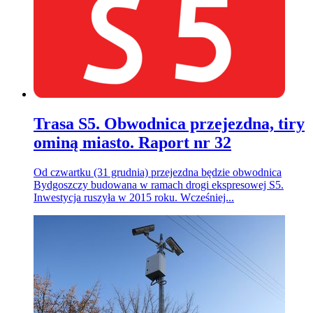
Trasa S5. Obwodnica przejezdna, tiry
ominą miasto. Raport nr 32
Od czwartku (31 grudnia) przejezdna będzie obwodnica
Bydgoszczy budowana w ramach drogi ekspresowej S5.
Inwestycja ruszyła w 2015 roku. Wcześniej...