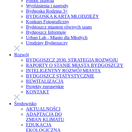
Pomoc prawna
Wyróżnienia i nagrody
Bydgoska Rodzina 3+
BYDGOSKA KARTA MŁODZIEŻY
Konkurs Fotograficzny
Bydgoszcz miastem równych szans
Bydgoszcz Informuje
Urban Lab - Miasto dla Młodych
Urodziny Bydgoszczy
Rozwój
BYDGOSZCZ 2030. STRATEGIA ROZWOJU
RAPORTY O STANIE MIASTA BYDGOSZCZY
INTELIGENTNY ROZWÓJ MIASTA
BYDGOSZCZ STATYSTYCZNIE
REWITALIZACJA
Projekty europejskie
KONTAKT
Środowisko
AKTUALNOŚCI
ADAPTACJA DO
ZMIAN KLIMATU
EDUKACJA
EKOLOGICZNA