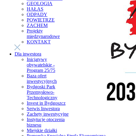
GEOLOGIA
HAŁAS
ODPADY
POWIETRZE
ZACHEM
Projekty
międzynarodowe
KONTAKT
Dla inwestora
Inicjatywy
obywatelskie -
Program 25/75
Baza ofert
inwestycyjnych
Bydgoski Park
Przemysłowo-
Technologiczny
Invest in Bydgoszcz
Serwis Inwestora
Zachęty inwestycyjne
Instytucje otoczenia
biznesu
Miejskie działki
Pomorska Specjalna Strefa Ekonomiczna