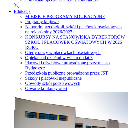
Edukacja
MIEJSKIE PROGRAMY EDUKACYJNE
Programy krajowe
Nabór do przedszkoli, szkół i placówek oświatowych
na rok szkolny 2026/2027
KONKURSY NA STANOWISKA DYREKTORÓW
SZKÓŁ I PLACÓWEK OŚWIATOWYCH W 2026
ROKU
Oferty pracy w placówkach oświatowych
Opieka nad dziećmi w wieku do lat 3
Placówki oświatowe prowadzone przez miasto
Bydgoszcz
Przedszkola publiczne prowadzone przez JST
Szkoły i placówki niepubliczne
Obwody szkół podstawowych
Otwarte konkursy ofert