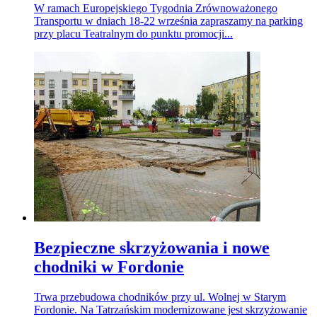
W ramach Europejskiego Tygodnia Zrównoważonego
Transportu w dniach 18-22 września zapraszamy na parking
przy placu Teatralnym do punktu promocji...
Bezpieczne skrzyżowania i nowe
chodniki w Fordonie
Trwa przebudowa chodników przy ul. Wolnej w Starym
Fordonie. Na Tatrzańskim modernizowane jest skrzyżowanie