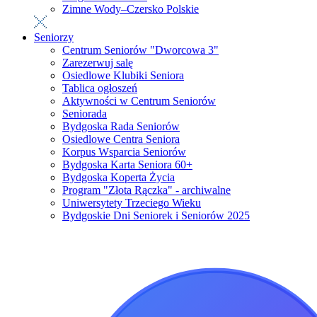
Zimne Wody–Czersko Polskie
Seniorzy
Centrum Seniorów "Dworcowa 3"
Zarezerwuj salę
Osiedlowe Klubiki Seniora
Tablica ogłoszeń
Aktywności w Centrum Seniorów
Seniorada
Bydgoska Rada Seniorów
Osiedlowe Centra Seniora
Korpus Wsparcia Seniorów
Bydgoska Karta Seniora 60+
Bydgoska Koperta Życia
Program "Złota Rączka" - archiwalne
Uniwersytety Trzeciego Wieku
Bydgoskie Dni Seniorek i Seniorów 2025