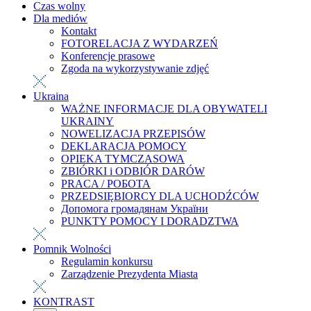
Czas wolny
Dla mediów
Kontakt
FOTORELACJA Z WYDARZEŃ
Konferencje prasowe
Zgoda na wykorzystywanie zdjęć
Ukraina
WAŻNE INFORMACJE DLA OBYWATELI
UKRAINY
NOWELIZACJA PRZEPISÓW
DEKLARACJA POMOCY
OPIEKA TYMCZASOWA
ZBIÓRKI i ODBIÓR DARÓW
PRACA / РОБОТА
PRZEDSIĘBIORCY DLA UCHODŹCÓW
Допомога громадянам України
PUNKTY POMOCY I DORADZTWA
Pomnik Wolności
Regulamin konkursu
Zarządzenie Prezydenta Miasta
KONTRAST