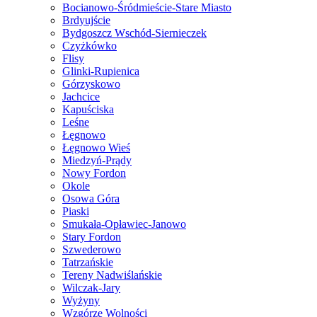
Bocianowo-Śródmieście-Stare Miasto
Brdyujście
Bydgoszcz Wschód-Siernieczek
Czyżkówko
Flisy
Glinki-Rupienica
Górzyskowo
Jachcice
Kapuściska
Leśne
Łęgnowo
Łęgnowo Wieś
Miedzyń-Prądy
Nowy Fordon
Okole
Osowa Góra
Piaski
Smukała-Opławiec-Janowo
Stary Fordon
Szwederowo
Tatrzańskie
Tereny Nadwiślańskie
Wilczak-Jary
Wyżyny
Wzgórze Wolności