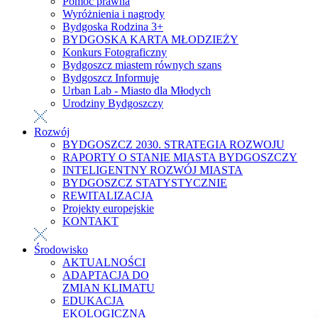
Pomoc prawna
Wyróżnienia i nagrody
Bydgoska Rodzina 3+
BYDGOSKA KARTA MŁODZIEŻY
Konkurs Fotograficzny
Bydgoszcz miastem równych szans
Bydgoszcz Informuje
Urban Lab - Miasto dla Młodych
Urodziny Bydgoszczy
Rozwój
BYDGOSZCZ 2030. STRATEGIA ROZWOJU
RAPORTY O STANIE MIASTA BYDGOSZCZY
INTELIGENTNY ROZWÓJ MIASTA
BYDGOSZCZ STATYSTYCZNIE
REWITALIZACJA
Projekty europejskie
KONTAKT
Środowisko
AKTUALNOŚCI
ADAPTACJA DO
ZMIAN KLIMATU
EDUKACJA
EKOLOGICZNA