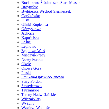
Bocianowo-Śródmieście-Stare Miasto
Brdyujście
Bydgoszcz Wschód-Siernieczek
Czyżkówko
Flisy
Glinki-Rupienica
Górzyskowo
Jachcice
Kapuściska
Leśne
Łęgnowo
Łęgnowo Wieś
Miedzyń-Prądy
Nowy Fordon
Okole
Osowa Góra
Piaski
Smukała-Opławiec-Janowo
Stary Fordon
Szwederowo
Tatrzańskie
Tereny Nadwiślańskie
Wilczak-Jary
Wyżyny
Wzgórze Wolności