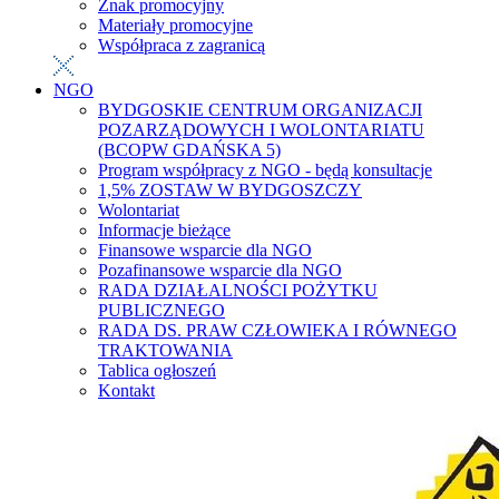
Znak promocyjny
Materiały promocyjne
Współpraca z zagranicą
NGO
BYDGOSKIE CENTRUM ORGANIZACJI
POZARZĄDOWYCH I WOLONTARIATU
(BCOPW GDAŃSKA 5)
Program współpracy z NGO - będą konsultacje
1,5% ZOSTAW W BYDGOSZCZY
Wolontariat
Informacje bieżące
Finansowe wsparcie dla NGO
Pozafinansowe wsparcie dla NGO
RADA DZIAŁALNOŚCI POŻYTKU
PUBLICZNEGO
RADA DS. PRAW CZŁOWIEKA I RÓWNEGO
TRAKTOWANIA
Tablica ogłoszeń
Kontakt