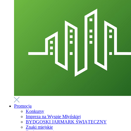
Promocja
Konkursy
Impreza na Wyspie Młyńskiej
BYDGOSKI JARMARK ŚWIĄTECZNY
Znaki miejskie