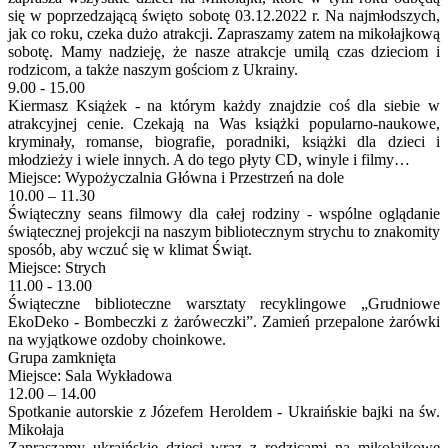
się w poprzedzającą święto sobotę 03.12.2022 r. Na najmłodszych,
jak co roku, czeka dużo atrakcji. Zapraszamy zatem na mikołajkową
sobotę. Mamy nadzieję, że nasze atrakcje umilą czas dzieciom i
rodzicom, a także naszym gościom z Ukrainy.
9.00 - 15.00
Kiermasz Książek - na którym każdy znajdzie coś dla siebie w
atrakcyjnej cenie. Czekają na Was książki popularno-naukowe,
kryminały, romanse, biografie, poradniki, książki dla dzieci i
młodzieży i wiele innych. A do tego płyty CD, winyle i filmy…
Miejsce: Wypożyczalnia Główna i Przestrzeń na dole
10.00 – 11.30
Świąteczny seans filmowy dla całej rodziny - wspólne oglądanie
świątecznej projekcji na naszym bibliotecznym strychu to znakomity
sposób, aby wczuć się w klimat Świąt.
Miejsce: Strych
11.00 - 13.00
Świąteczne biblioteczne warsztaty recyklingowe „Grudniowe
EkoDeko - Bombeczki z żaróweczki”. Zamień przepalone żarówki
na wyjątkowe ozdoby choinkowe.
Grupa zamknięta
Miejsce: Sala Wykładowa
12.00 – 14.00
Spotkanie autorskie z Józefem Heroldem - Ukraińskie bajki na św.
Mikołaja
Zapraszamy ukraińskie dzieci wraz z rodzicami na mikołajkowe