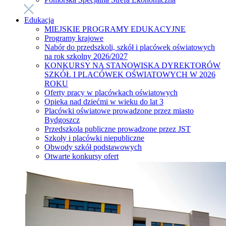
Edukacja
MIEJSKIE PROGRAMY EDUKACYJNE
Programy krajowe
Nabór do przedszkoli, szkół i placówek oświatowych
na rok szkolny 2026/2027
KONKURSY NA STANOWISKA DYREKTORÓW
SZKÓŁ I PLACÓWEK OŚWIATOWYCH W 2026
ROKU
Oferty pracy w placówkach oświatowych
Opieka nad dziećmi w wieku do lat 3
Placówki oświatowe prowadzone przez miasto
Bydgoszcz
Przedszkola publiczne prowadzone przez JST
Szkoły i placówki niepubliczne
Obwody szkół podstawowych
Otwarte konkursy ofert