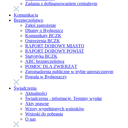
Zadania z dofinansowaniem centralnym
Komunikacja
Bezpieczeństwo
Zgłoś zagrożenie
Dbamy o Bydgoszcz
Komunikaty BCZK
Ostrzeżenia BCZK
RAPORT DOBOWY MIASTO
RAPORT DOBOWY POWIAT
Statystyka BCZK
ABC bezpieczeństwa
POMOC DLA ZWIERZĄT
Zgromadzenia publiczne w trybie uproszczonym
Pogoda w Bydgoszczy
Świadczenia
Aktualności
Świadczenia - informacje. Terminy wypłat
Akty prawne
Wzory wypełnionych wniosków
Wnioski do pobrania
O nas