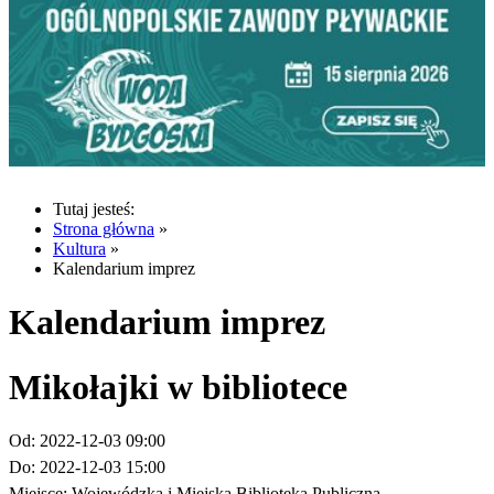
Tutaj jesteś:
Strona główna
»
Kultura
»
Kalendarium imprez
Kalendarium imprez
Mikołajki w bibliotece
Od:
2022-12-03 09:00
Do:
2022-12-03 15:00
Miejsce:
Wojewódzka i Miejska Biblioteka Publiczna