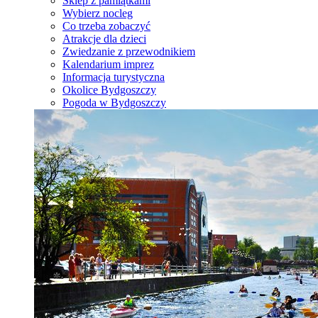
Sklep z pamiątkami
Wybierz nocleg
Co trzeba zobaczyć
Atrakcje dla dzieci
Zwiedzanie z przewodnikiem
Kalendarium imprez
Informacja turystyczna
Okolice Bydgoszczy
Pogoda w Bydgoszczy