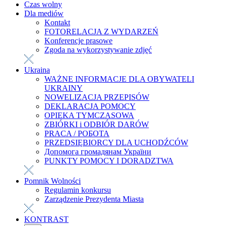
Czas wolny
Dla mediów
Kontakt
FOTORELACJA Z WYDARZEŃ
Konferencje prasowe
Zgoda na wykorzystywanie zdjęć
Ukraina
WAŻNE INFORMACJE DLA OBYWATELI
UKRAINY
NOWELIZACJA PRZEPISÓW
DEKLARACJA POMOCY
OPIEKA TYMCZASOWA
ZBIÓRKI i ODBIÓR DARÓW
PRACA / РОБОТА
PRZEDSIĘBIORCY DLA UCHODŹCÓW
Допомога громадянам України
PUNKTY POMOCY I DORADZTWA
Pomnik Wolności
Regulamin konkursu
Zarządzenie Prezydenta Miasta
KONTRAST