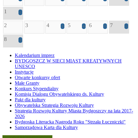
1
1
2
3
4
5
6
7
2
4
7
5
8
3
Kalendarium imprez
BYDGOSZCZ W SIECI MIAST KREATYWNYCH
UNESCO
Instytucje
Otwarte konkursy ofert
Małe Granty
Konkurs Stypendialny
Komisja Dialogu Obywatelskiego ds. Kultury
Pakt dla kultury
Obywatelska Strategia Rozwoju Kultury
Strategia Rozwoju Kultury Miasta Bydgoszczy na lata 2017-
2026
Bydgoska Literacka Nagroda Roku "Strzała Łuczniczki"
Samorządowa Karta dla Kultury