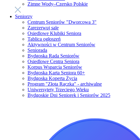
Zimne Wody–Czersko Polskie
Seniorzy
Centrum Seniorów "Dworcowa 3"
Zarezerwuj salę
Osiedlowe Klubiki Seniora
Tablica ogłoszeń
Aktywności w Centrum Seniorów
Seniorada
Bydgoska Rada Seniorów
Osiedlowe Centra Seniora
Korpus Wsparcia Seniorów
Bydgoska Karta Seniora 60+
Bydgoska Koperta Życia
Program "Złota Rączka" - archiwalne
Uniwersytety Trzeciego Wieku
Bydgoskie Dni Seniorek i Seniorów 2025