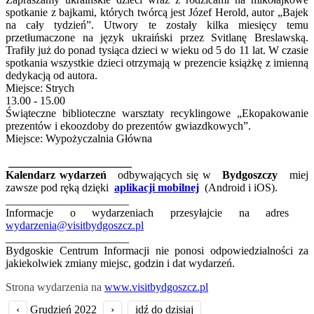
spotkanie z bajkami, których twórcą jest Józef Herold, autor „Bajek
na cały tydzień”. Utwory te zostały kilka miesięcy temu
przetłumaczone na język ukraiński przez Svitlanę Breslawską.
Trafiły już do ponad tysiąca dzieci w wieku od 5 do 11 lat. W czasie
spotkania wszystkie dzieci otrzymają w prezencie książkę z imienną
dedykacją od autora.
Miejsce: Strych
13.00 - 15.00
Świąteczne biblioteczne warsztaty recyklingowe „Ekopakowanie
prezentów i ekoozdoby do prezentów gwiazdkowych”.
Miejsce: Wypożyczalnia Główna
______________________
Kalendarz wydarzeń
odbywających się w
Bydgoszczy
miej
zawsze pod ręką dzięki
aplikacji mobilnej
(Android i iOS).
______________________
Informacje o wydarzeniach przesyłajcie na adres
wydarzenia@visitbydgoszcz.pl
______________________
Bydgoskie Centrum Informacji nie ponosi odpowiedzialności za
jakiekolwiek zmiany miejsc, godzin i dat wydarzeń.
Strona wydarzenia na
www.visitbydgoszcz.pl
‹
Grudzień 2022
›
idź do dzisiaj