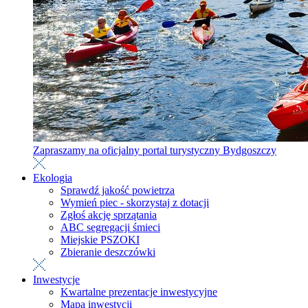
Zapraszamy na oficjalny portal turystyczny Bydgoszczy
Ekologia
Sprawdź jakość powietrza
Wymień piec - skorzystaj z dotacji
Zgłoś akcję sprzątania
ABC segregacji śmieci
Miejskie PSZOKI
Zbieranie deszczówki
Inwestycje
Kwartalne prezentacje inwestycyjne
Mapa inwestycji