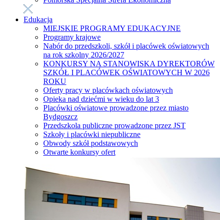
Edukacja
MIEJSKIE PROGRAMY EDUKACYJNE
Programy krajowe
Nabór do przedszkoli, szkół i placówek oświatowych
na rok szkolny 2026/2027
KONKURSY NA STANOWISKA DYREKTORÓW
SZKÓŁ I PLACÓWEK OŚWIATOWYCH W 2026
ROKU
Oferty pracy w placówkach oświatowych
Opieka nad dziećmi w wieku do lat 3
Placówki oświatowe prowadzone przez miasto
Bydgoszcz
Przedszkola publiczne prowadzone przez JST
Szkoły i placówki niepubliczne
Obwody szkół podstawowych
Otwarte konkursy ofert