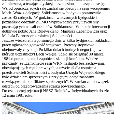
zakończona, a trwająca dyskusja przeniesiona na następną sesję.
Wśród opuszczających salę znalazł się obecny na sesji wicepremier
Mach. Wraz z delegacją Solidarności w budynku postanowiło
zostać 45 radnych. W godzinach wieczornych bydgoskie i
poznańskie oddziały ZOMO wyprowadziły przy użyciu siły
pozostających na sali członków Solidarności. W trakcie interwencji
dotkliwie pobito Jana Rulewskiego, Mariusza Łabentowicza oraz
Michała Bartoszcze z rolniczej Solidarności.
Jeszcze wieczorem tego samego dnia w kilku bydgoskich zakładach
pracy ogłoszono gotowość strajkową. Protesty stopniowo
obejmowały cały kraj. Po kilku dniach trudnych negocjacji, w
których uczestniczył Lech Wałęsa, udało się osiągnąć 30 marca
1981 r. porozumienie i zapobiec eskalacji konfliktu. Władze
przyznały, że „zamknięcie sesji WRN nastąpiło bez zachowania
obowiązujących reguł prawnych, a użycie sił dla usunięcia
przedstawicieli Solidarności z budynku Urzędu Wojewódzkiego
było działaniem sprzecznym z przyjętymi dotąd zasadami
rozwiązywania konfliktów społecznych”. W zamian za to związek
odstąpił od przeprowadzenia strajku powszechnego.
Do ostatecznej rejestracji NSZZ Rolników Indywidualnych doszło
12 maja 1981 roku.