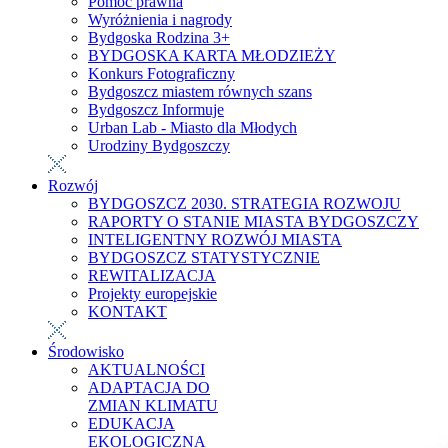
Pomoc prawna
Wyróżnienia i nagrody
Bydgoska Rodzina 3+
BYDGOSKA KARTA MŁODZIEŻY
Konkurs Fotograficzny
Bydgoszcz miastem równych szans
Bydgoszcz Informuje
Urban Lab - Miasto dla Młodych
Urodziny Bydgoszczy
Rozwój
BYDGOSZCZ 2030. STRATEGIA ROZWOJU
RAPORTY O STANIE MIASTA BYDGOSZCZY
INTELIGENTNY ROZWÓJ MIASTA
BYDGOSZCZ STATYSTYCZNIE
REWITALIZACJA
Projekty europejskie
KONTAKT
Środowisko
AKTUALNOŚCI
ADAPTACJA DO
ZMIAN KLIMATU
EDUKACJA
EKOLOGICZNA