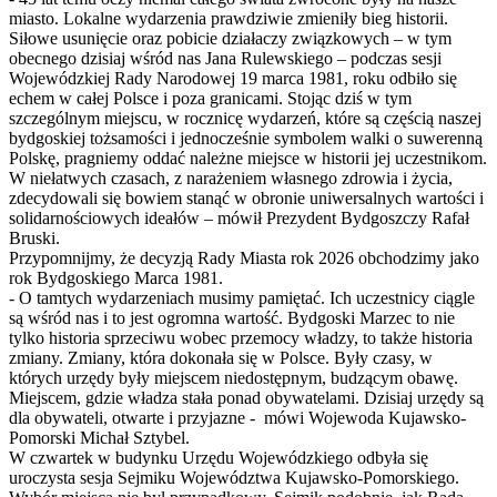
miasto. Lokalne wydarzenia prawdziwie zmieniły bieg historii.
Siłowe usunięcie oraz pobicie działaczy związkowych – w tym
obecnego dzisiaj wśród nas Jana Rulewskiego – podczas sesji
Wojewódzkiej Rady Narodowej 19 marca 1981, roku odbiło się
echem w całej Polsce i poza granicami. Stojąc dziś w tym
szczególnym miejscu, w rocznicę wydarzeń, które są częścią naszej
bydgoskiej tożsamości i jednocześnie symbolem walki o suwerenną
Polskę, pragniemy oddać należne miejsce w historii jej uczestnikom.
W niełatwych czasach, z narażeniem własnego zdrowia i życia,
zdecydowali się bowiem stanąć w obronie uniwersalnych wartości i
solidarnościowych ideałów – mówił Prezydent Bydgoszczy Rafał
Bruski.
Przypomnijmy, że decyzją Rady Miasta rok 2026 obchodzimy jako
rok Bydgoskiego Marca 1981.
- O tamtych wydarzeniach musimy pamiętać. Ich uczestnicy ciągle
są wśród nas i to jest ogromna wartość. Bydgoski Marzec to nie
tylko historia sprzeciwu wobec przemocy władzy, to także historia
zmiany. Zmiany, która dokonała się w Polsce. Były czasy, w
których urzędy były miejscem niedostępnym, budzącym obawę.
Miejscem, gdzie władza stała ponad obywatelami. Dzisiaj urzędy są
dla obywateli, otwarte i przyjazne - mówi Wojewoda Kujawsko-
Pomorski Michał Sztybel.
W czwartek w budynku Urzędu Wojewódzkiego odbyła się
uroczysta sesja Sejmiku Województwa Kujawsko-Pomorskiego.