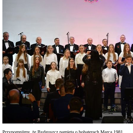
Przypomnijmy, że Bydgoszcz pamięta o bohaterach Marca 1981.