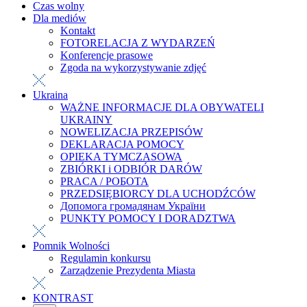
Czas wolny
Dla mediów
Kontakt
FOTORELACJA Z WYDARZEŃ
Konferencje prasowe
Zgoda na wykorzystywanie zdjęć
Ukraina
WAŻNE INFORMACJE DLA OBYWATELI
UKRAINY
NOWELIZACJA PRZEPISÓW
DEKLARACJA POMOCY
OPIEKA TYMCZASOWA
ZBIÓRKI i ODBIÓR DARÓW
PRACA / РОБОТА
PRZEDSIĘBIORCY DLA UCHODŹCÓW
Допомога громадянам України
PUNKTY POMOCY I DORADZTWA
Pomnik Wolności
Regulamin konkursu
Zarządzenie Prezydenta Miasta
KONTRAST