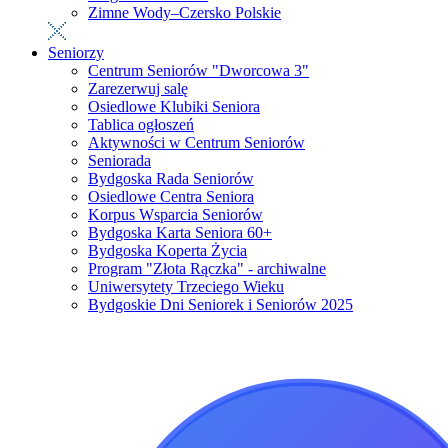
Zimne Wody–Czersko Polskie
Seniorzy
Centrum Seniorów "Dworcowa 3"
Zarezerwuj salę
Osiedlowe Klubiki Seniora
Tablica ogłoszeń
Aktywności w Centrum Seniorów
Seniorada
Bydgoska Rada Seniorów
Osiedlowe Centra Seniora
Korpus Wsparcia Seniorów
Bydgoska Karta Seniora 60+
Bydgoska Koperta Życia
Program "Złota Rączka" - archiwalne
Uniwersytety Trzeciego Wieku
Bydgoskie Dni Seniorek i Seniorów 2025