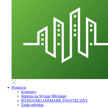
Promocja
Konkursy
Impreza na Wyspie Młyńskiej
BYDGOSKI JARMARK ŚWIĄTECZNY
Znaki miejskie