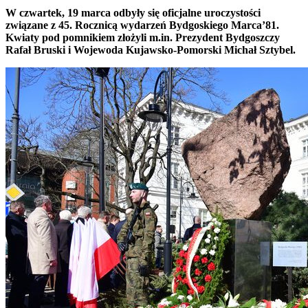
W czwartek, 19 marca odbyły się oficjalne uroczystości
związane z 45. Rocznicą wydarzeń Bydgoskiego Marca’81.
Kwiaty pod pomnikiem złożyli m.in. Prezydent Bydgoszczy
Rafał Bruski i Wojewoda Kujawsko-Pomorski Michał Sztybel.