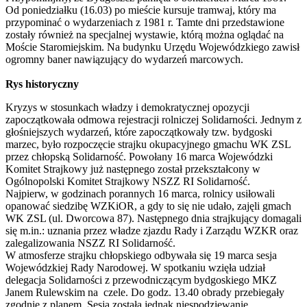
Od poniedziałku (16.03) po mieście kursuje tramwaj, który ma
przypominać o wydarzeniach z 1981 r. Tamte dni przedstawione
zostały również na specjalnej wystawie, którą można oglądać na
Moście Staromiejskim. Na budynku Urzędu Wojewódzkiego zawisł
ogromny baner nawiązujący do wydarzeń marcowych.
Rys historyczny
Kryzys w stosunkach władzy i demokratycznej opozycji
zapoczątkowała odmowa rejestracji rolniczej Solidarności. Jednym z
głośniejszych wydarzeń, które zapoczątkowały tzw. bydgoski
marzec, było rozpoczęcie strajku okupacyjnego gmachu WK ZSL
przez chłopską Solidarność. Powołany 16 marca Wojewódzki
Komitet Strajkowy już następnego został przekształcony w
Ogólnopolski Komitet Strajkowy NSZZ RI Solidarność.
Najpierw, w godzinach porannych 16 marca, rolnicy usiłowali
opanować siedzibę WZKiOR, a gdy to się nie udało, zajęli gmach
WK ZSL (ul. Dworcowa 87). Następnego dnia strajkujący domagali
się m.in.: uznania przez władze zjazdu Rady i Zarządu WZKR oraz
zalegalizowania NSZZ RI Solidarność.
W atmosferze strajku chłopskiego odbywała się 19 marca sesja
Wojewódzkiej Rady Narodowej. W spotkaniu wzięła udział
delegacja Solidarności z przewodniczącym bydgoskiego MKZ
Janem Rulewskim na czele. Do godz. 13.40 obrady przebiegały
zgodnie z planem. Sesja została jednak niespodziewanie