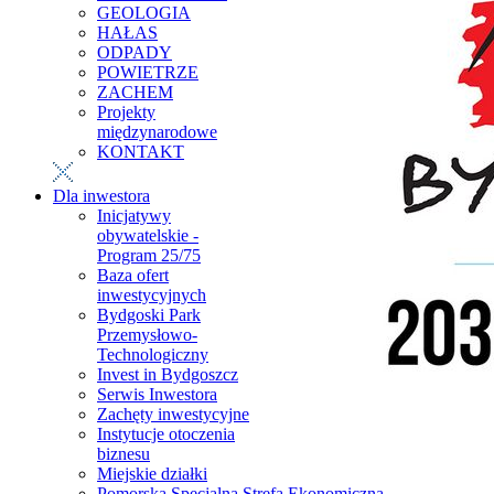
GEOLOGIA
HAŁAS
ODPADY
POWIETRZE
ZACHEM
Projekty
międzynarodowe
KONTAKT
Dla inwestora
Inicjatywy
obywatelskie -
Program 25/75
Baza ofert
inwestycyjnych
Bydgoski Park
Przemysłowo-
Technologiczny
Invest in Bydgoszcz
Serwis Inwestora
Zachęty inwestycyjne
Instytucje otoczenia
biznesu
Miejskie działki
Pomorska Specjalna Strefa Ekonomiczna