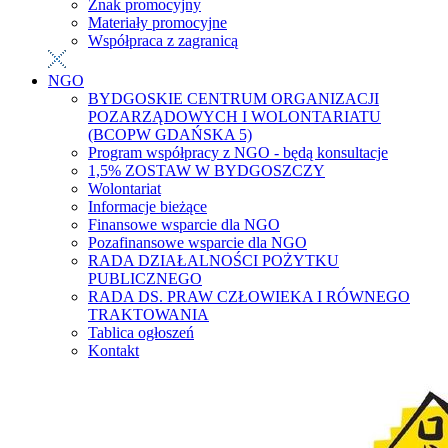
Znak promocyjny
Materiały promocyjne
Współpraca z zagranicą
NGO
BYDGOSKIE CENTRUM ORGANIZACJI
POZARZĄDOWYCH I WOLONTARIATU
(BCOPW GDAŃSKA 5)
Program współpracy z NGO - będą konsultacje
1,5% ZOSTAW W BYDGOSZCZY
Wolontariat
Informacje bieżące
Finansowe wsparcie dla NGO
Pozafinansowe wsparcie dla NGO
RADA DZIAŁALNOŚCI POŻYTKU
PUBLICZNEGO
RADA DS. PRAW CZŁOWIEKA I RÓWNEGO
TRAKTOWANIA
Tablica ogłoszeń
Kontakt