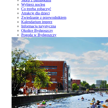
Sklep z pamiątkami
Wybierz nocleg
Co trzeba zobaczyć
Atrakcje dla dzieci
Zwiedzanie z przewodnikiem
Kalendarium imprez
Informacja turystyczna
Okolice Bydgoszczy
Pogoda w Bydgoszczy