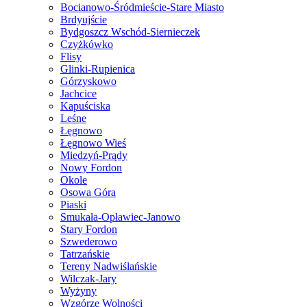
Bocianowo-Śródmieście-Stare Miasto
Brdyujście
Bydgoszcz Wschód-Siernieczek
Czyżkówko
Flisy
Glinki-Rupienica
Górzyskowo
Jachcice
Kapuściska
Leśne
Łęgnowo
Łęgnowo Wieś
Miedzyń-Prądy
Nowy Fordon
Okole
Osowa Góra
Piaski
Smukała-Opławiec-Janowo
Stary Fordon
Szwederowo
Tatrzańskie
Tereny Nadwiślańskie
Wilczak-Jary
Wyżyny
Wzgórze Wolności