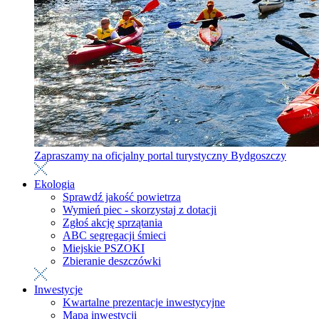
Zapraszamy na oficjalny portal turystyczny Bydgoszczy
Ekologia
Sprawdź jakość powietrza
Wymień piec - skorzystaj z dotacji
Zgłoś akcję sprzątania
ABC segregacji śmieci
Miejskie PSZOKI
Zbieranie deszczówki
Inwestycje
Kwartalne prezentacje inwestycyjne
Mapa inwestycji