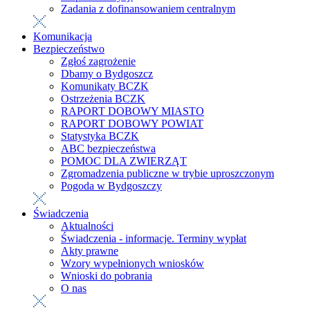
Zadania z dofinansowaniem centralnym
Komunikacja
Bezpieczeństwo
Zgłoś zagrożenie
Dbamy o Bydgoszcz
Komunikaty BCZK
Ostrzeżenia BCZK
RAPORT DOBOWY MIASTO
RAPORT DOBOWY POWIAT
Statystyka BCZK
ABC bezpieczeństwa
POMOC DLA ZWIERZĄT
Zgromadzenia publiczne w trybie uproszczonym
Pogoda w Bydgoszczy
Świadczenia
Aktualności
Świadczenia - informacje. Terminy wypłat
Akty prawne
Wzory wypełnionych wniosków
Wnioski do pobrania
O nas